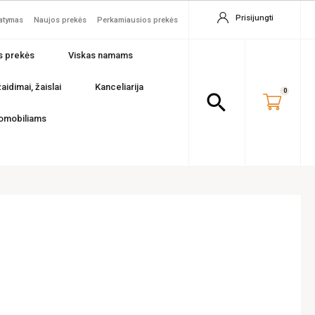
Prisijungti
tatymas
Naujos prekės
Perkamiausios prekės
s prekės
Viskas namams
aidimai, žaislai
Kanceliarija
0
search
omobiliams