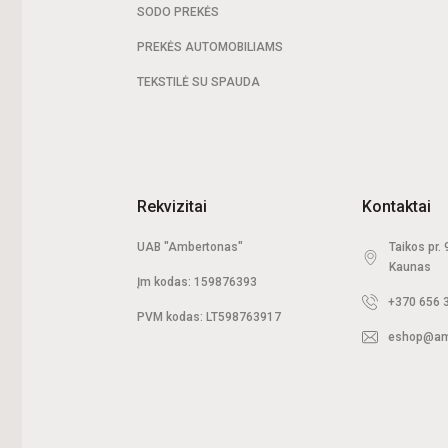
SODO PREKĖS
PREKĖS AUTOMOBILIAMS
TEKSTILĖ SU SPAUDA
Rekvizitai
Kontaktai
UAB "Ambertonas"
Taikos pr.
Kaunas
Įm kodas: 159876393
+370 656 
PVM kodas: LT598763917
eshop@amb