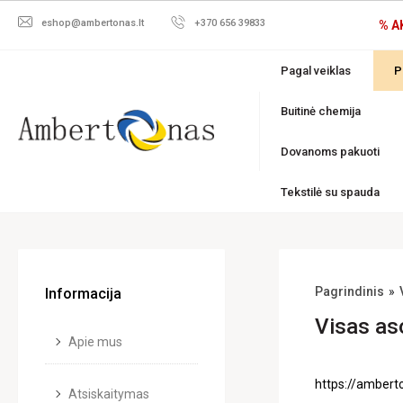
eshop@ambertonas.lt
+370 656 39833
% A
Pagal veiklas
P
Buitinė chemija
Dovanoms pakuoti
Tekstilė su spauda
Pagrindinis
Informacija
Visas as
Apie mus
https://amberto
Atsiskaitymas