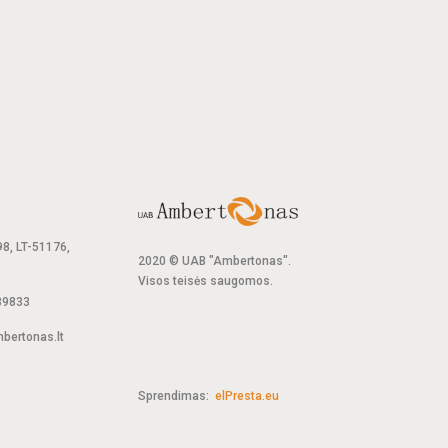
 98, LT-51176,
2020 © UAB "Ambertonas".
Visos teisės saugomos.
39833
ertonas.lt
Sprendimas:
elPresta.eu