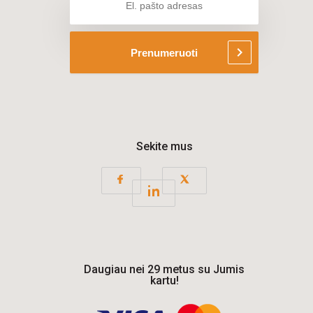
chevron_right
Prenumeruoti
Sekite mus
Daugiau nei 29 metus su Jumis
kartu!