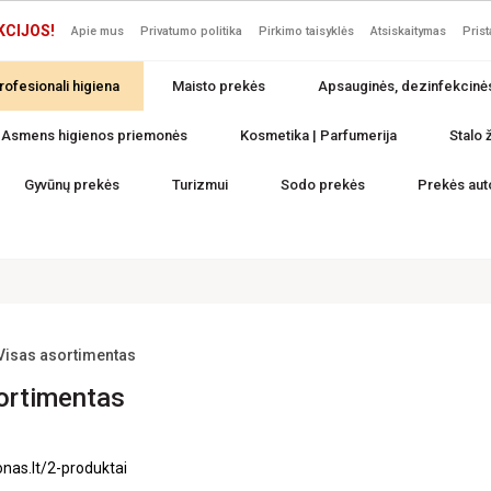
KCIJOS!
Apie mus
Privatumo politika
Pirkimo taisyklės
Atsiskaitymas
Pris
rofesionali higiena
Maisto prekės
Apsauginės, dezinfekcinė
Asmens higienos priemonės
Kosmetika | Parfumerija
Stalo ž
Gyvūnų prekės
Turizmui
Sodo prekės
Prekės aut
Visas asortimentas
ortimentas
nas.lt/2-produktai