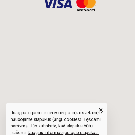
close
Jūsų patogumui ir geresnei patirčiai svetainėje
naudojame slapukus (angl. cookies). Tęsdami
naršymą, Jūs sutinkate, kad slapukai būtų
įrašomi.
Daugiau informacijos apie slapukus.