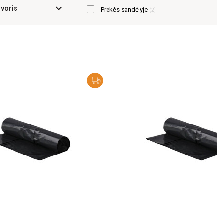
expand_more
Svoris
Prekės sandėlyje
2