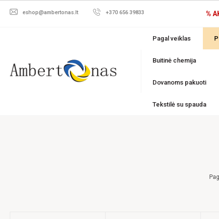
eshop@ambertonas.lt
+370 656 39833
% A
Pagal veiklas
P
Buitinė chemija
Dovanoms pakuoti
Tekstilė su spauda
Pag