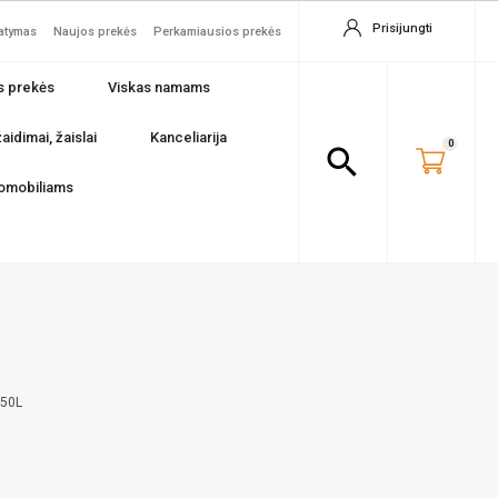
Prisijungti
tatymas
Naujos prekės
Perkamiausios prekės
s prekės
Viskas namams
aidimai, žaislai
Kanceliarija
0
search
omobiliams
350L