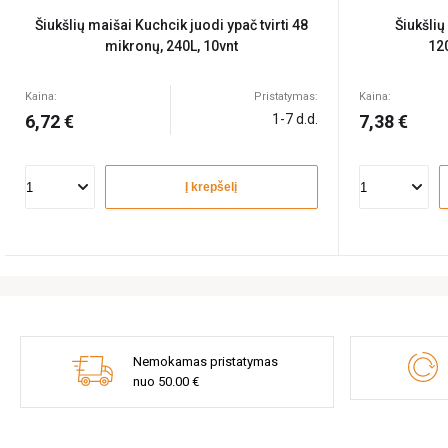
Šiukšlių maišai Kuchcik juodi ypač tvirti 48
Šiukšli
mikronų, 240L, 10vnt
12
Kaina:
Pristatymas:
Kaina:
6,72 €
1-7 d.d.
7,38 €
Į krepšelį
Nemokamas pristatymas
nuo 50.00 €