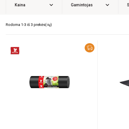
expand_more
expand_more
Kaina
Gamintojas
Rodoma 1-3 iš 3 prekės(-ių)