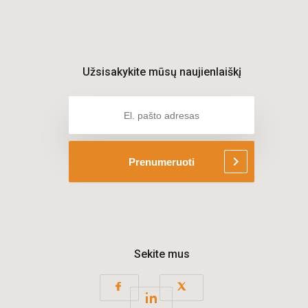
Užsisakykite mūsų naujienlaiškį
chevron_right
Prenumeruoti
Sekite mus