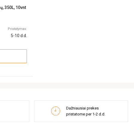
ų, 350L, 10vnt
Pristatymas:
5-10 d.d.
Dažniausiai prekes
pristatome per 1-2 d.d.