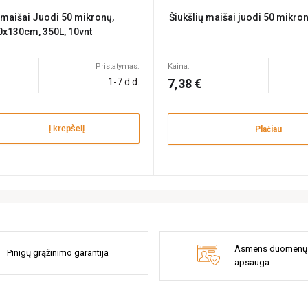
ų maišai Juodi 50 mikronų,
Šiukšlių maišai juodi 50 mikron
0x130cm, 350L, 10vnt
Pristatymas:
Kaina:
1-7 d.d.
7,38 €
Į krepšelį
Plačiau
Asmens duomenų
Pinigų grąžinimo garantija
apsauga