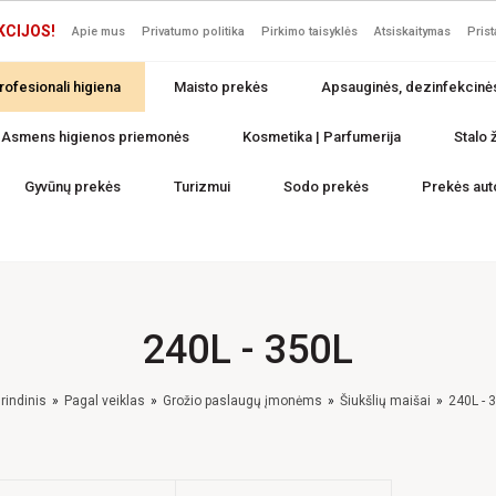
KCIJOS!
Apie mus
Privatumo politika
Pirkimo taisyklės
Atsiskaitymas
Pris
rofesionali higiena
Maisto prekės
Apsauginės, dezinfekcinė
Asmens higienos priemonės
Kosmetika | Parfumerija
Stalo ž
Gyvūnų prekės
Turizmui
Sodo prekės
Prekės aut
240L - 350L
rindinis
Pagal veiklas
Grožio paslaugų įmonėms
Šiukšlių maišai
240L - 