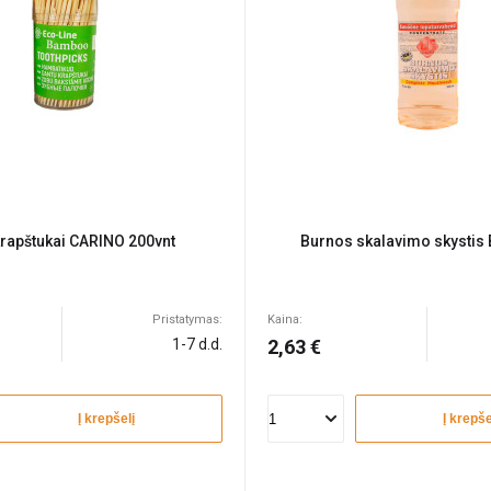
krapštukai CARINO 200vnt
Burnos skalavimo skystis
Pristatymas:
Kaina:
1-7 d.d.
2,63 €
Į krepšelį
Į krepše