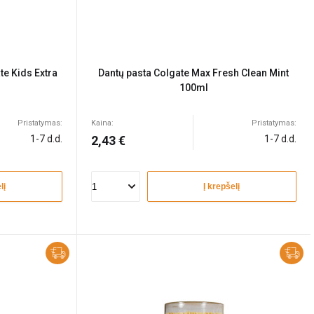
te Kids Extra
Dantų pasta Colgate Max Fresh Clean Mint
100ml
Pristatymas:
Kaina:
Pristatymas:
1-7 d.d.
2,43 €
1-7 d.d.
lį
Į krepšelį