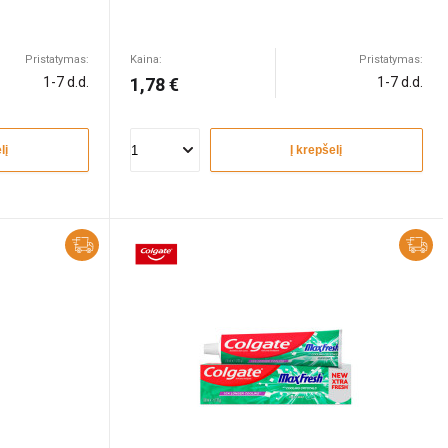
Pristatymas:
Kaina:
Pristatymas:
1-7 d.d.
1,78 €
1-7 d.d.
lį
Į krepšelį