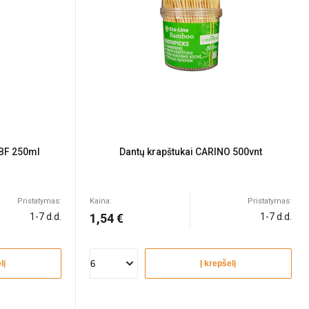
 BF 250ml
Dantų krapštukai CARINO 500vnt
Pristatymas:
Kaina:
Pristatymas:
1-7 d.d.
1,54 €
1-7 d.d.
lį
Į krepšelį