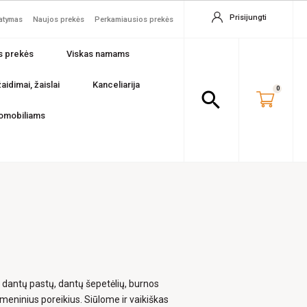
Prisijungti
tatymas
Naujos prekės
Perkamiausios prekės
s prekės
Viskas namams
aidimai, žaislai
Kanceliarija
0
search
omobiliams
s dantų pastų, dantų šepetėlių, burnos
smeninius poreikius. Siūlome ir vaikiškas