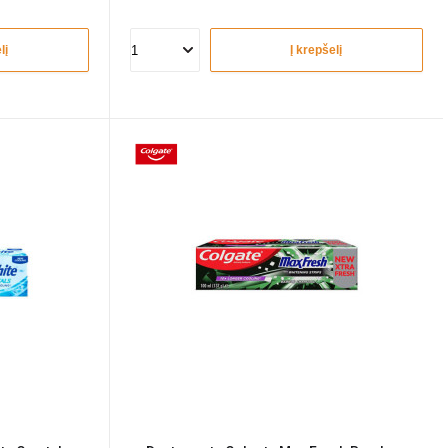
lį
Į krepšelį