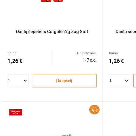
Dantų šepetėlis Colgate Zig Zag Soft
Dantų šep
Kaina:
Pristatymas:
Kaina:
1,26 €
1-7 d.d.
1,26 €
Į krepšelį