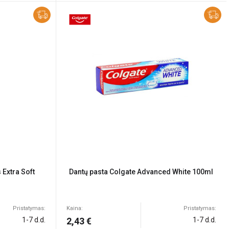
 Extra Soft
Dantų pasta Colgate Advanced White 100ml
Pristatymas:
Kaina:
Pristatymas:
1-7 d.d.
2,43 €
1-7 d.d.