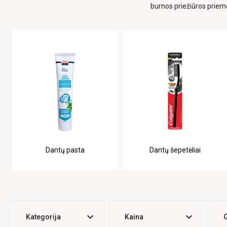
burnos priežiūros priem
Dantų pasta
Dantų šepetėliai
expand_more
expand_more
Kategorija
Kaina