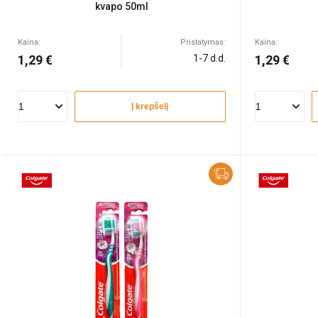
kvapo 50ml
Kaina:
Pristatymas:
Kaina:
1,29 €
1-7 d.d.
1,29 €
Į krepšelį