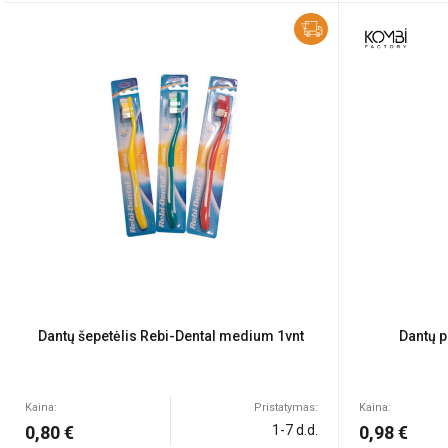
Dantų šepetėlis Rebi-Dental medium 1vnt
Dantų p
Kaina:
Pristatymas:
Kaina:
0,80 €
1-7 d.d.
0,98 €