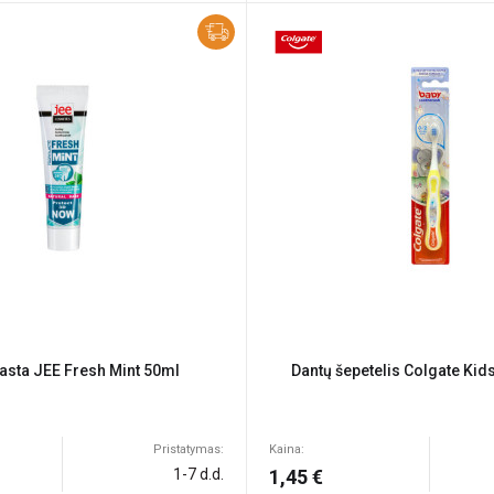
asta JEE Fresh Mint 50ml
Dantų šepetelis Colgate Kids
Pristatymas:
Kaina:
1-7 d.d.
1,45 €