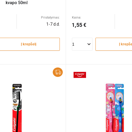
kvapo 50ml
Pristatymas:
Kaina:
1-7 d.d.
1,55 €
Į krepšelį
Į krepše