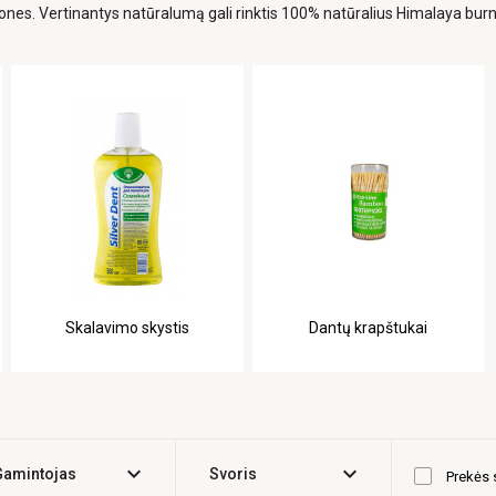
ones. Vertinantys natūralumą gali rinktis 100% natūralius Himalaya burn
Skalavimo skystis
Dantų krapštukai
expand_more
expand_more
Gamintojas
Svoris
Prekės 