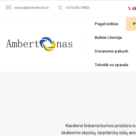
eshop@ambertonas.lt
+370 656 39833
% A
Pagal veiklas
P
Buitinė chemija
Dovanoms pakuoti
Tekstilė su spauda
Kasdienė tinkama burnos priežiūra sum
skalavimo skysčių, tarpdančių siūlų asor