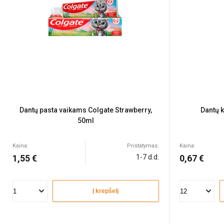
Dantų pasta vaikams Colgate Strawberry,
Dantų 
50ml
Kaina:
Pristatymas:
Kaina:
1,55 €
1-7 d.d.
0,67 €
Į krepšelį