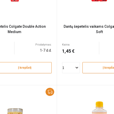
etėlis Colgate Double Action
Dantų šepetelis vaikams Colga
Medium
Soft
Pristatymas:
Kaina:
1-7 d.d.
1,45 €
Į krepšelį
Į krepše