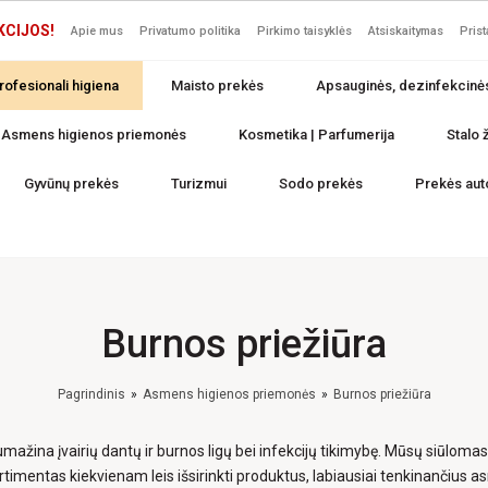
KCIJOS!
Apie mus
Privatumo politika
Pirkimo taisyklės
Atsiskaitymas
Pris
rofesionali higiena
Maisto prekės
Apsauginės, dezinfekcinė
Asmens higienos priemonės
Kosmetika | Parfumerija
Stalo ž
Gyvūnų prekės
Turizmui
Sodo prekės
Prekės aut
Burnos priežiūra
Pagrindinis
Asmens higienos priemonės
Burnos priežiūra
ažina įvairių dantų ir burnos ligų bei infekcijų tikimybę. Mūsų siūloma
timentas kiekvienam leis išsirinkti produktus, labiausiai tenkinančius a