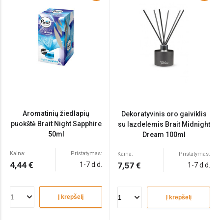
Aromatinių žiedlapių
Dekoratyvinis oro gaiviklis
puokštė Brait Night Sapphire
su lazdelėmis Brait Midnight
50ml
Dream 100ml
Kaina:
Pristatymas:
Kaina:
Pristatymas:
4,44 €
1-7 d.d.
7,57 €
1-7 d.d.
Į krepšelį
Į krepšelį