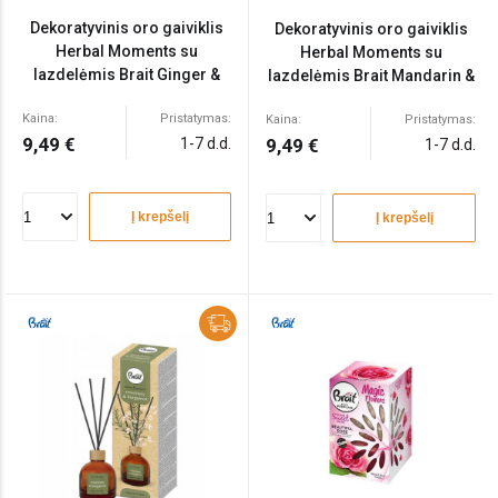
Dekoratyvinis oro gaiviklis
Dekoratyvinis oro gaiviklis
Herbal Moments su
Herbal Moments su
lazdelėmis Brait Ginger &
lazdelėmis Brait Mandarin &
Cypress 100ml
Sage 100ml
Kaina:
Pristatymas:
Kaina:
Pristatymas:
9,49 €
1-7 d.d.
9,49 €
1-7 d.d.
Į krepšelį
Į krepšelį