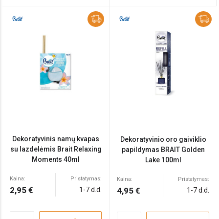
Dekoratyvinis namų kvapas
Dekoratyvinio oro gaiviklio
su lazdelėmis Brait Relaxing
papildymas BRAIT Golden
Moments 40ml
Lake 100ml
Kaina:
Pristatymas:
Kaina:
Pristatymas:
2,95 €
1-7 d.d.
4,95 €
1-7 d.d.