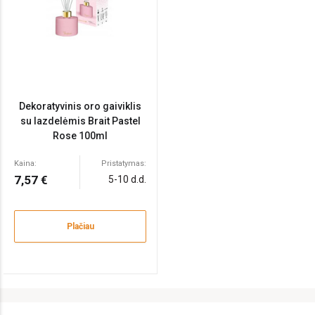
Dekoratyvinis oro gaiviklis
su lazdelėmis Brait Pastel
Rose 100ml
Kaina:
Pristatymas:
7,57 €
5-10 d.d.
Plačiau