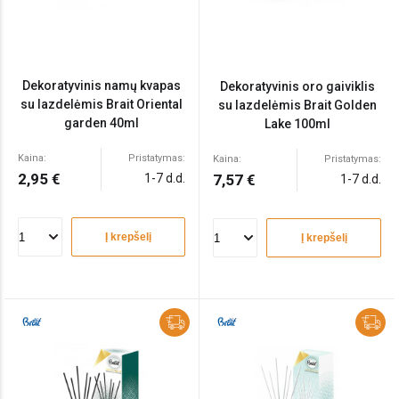
Dekoratyvinis namų kvapas
Dekoratyvinis oro gaiviklis
su lazdelėmis Brait Oriental
su lazdelėmis Brait Golden
garden 40ml
Lake 100ml
Kaina:
Pristatymas:
Kaina:
Pristatymas:
2,95 €
1-7 d.d.
7,57 €
1-7 d.d.
Į krepšelį
Į krepšelį