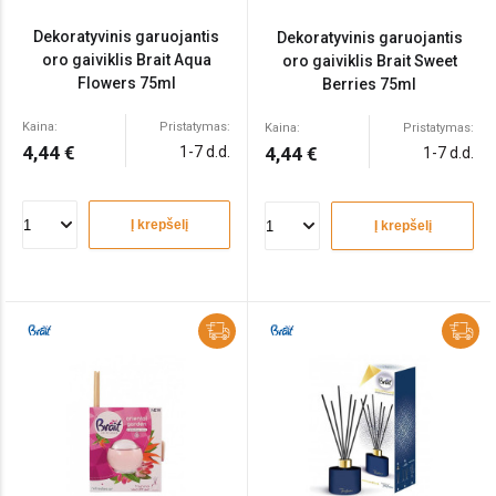
Dekoratyvinis garuojantis
Dekoratyvinis garuojantis
oro gaiviklis Brait Aqua
oro gaiviklis Brait Sweet
Flowers 75ml
Berries 75ml
Kaina:
Pristatymas:
Kaina:
Pristatymas:
4,44 €
1-7 d.d.
4,44 €
1-7 d.d.
Į krepšelį
Į krepšelį