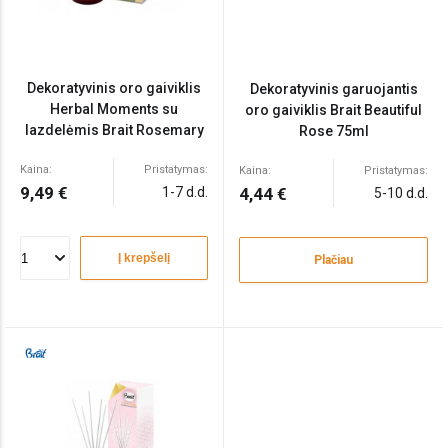
Dekoratyvinis oro gaiviklis
Dekoratyvinis garuojantis
Herbal Moments su
oro gaiviklis Brait Beautiful
lazdelėmis Brait Rosemary
Rose 75ml
& Bergamot 100ml
Kaina:
Pristatymas:
Kaina:
Pristatymas:
9,49 €
1-7 d.d.
4,44 €
5-10 d.d.
Į krepšelį
Plačiau