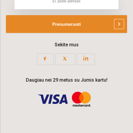
chevron_right
Prenumeruoti
Sekite mus
Daugiau nei 29 metus su Jumis kartu!