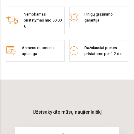
Nemokamas
Pinigų grąžinimo
pristatymas nuo 50.00
garantija
€
Asmens duomenų
Dažniausiai prekes
apsauga
pristatome per 1-2 d.d.
Užsisakykite mūsų naujienlaiškį