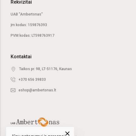
Rekvizitai
UAB "Ambertonas"
Įm kodas: 159876393
PVM kodas: LT598763917
Kontaktai
Taikos pr. 98, LT-51176, Kaunas
+370 656 39833
eshop@ambertonas.lt
close