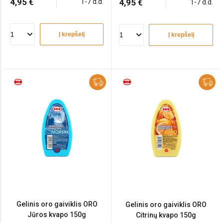
4,95 €
1-7 d.d.
4,95 €
1-7 d.d.
Į krepšelį
Į krepšelį
Gelinis oro gaiviklis ORO
Gelinis oro gaiviklis ORO
Jūros kvapo 150g
Citrinų kvapo 150g