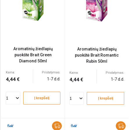
Aromatinių žiedlapių
Aromatinių žiedlapių
puokštė Brait Green
puokštė Brait Romantic
Diamond 50ml
Rubin 50ml
Kaina:
Pristatymas:
Kaina:
Pristatymas:
4,44 €
1-7 d.d.
4,44 €
1-7 d.d.
Į krepšelį
Į krepšelį