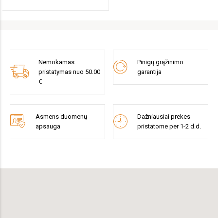
Nemokamas
Pinigų grąžinimo
pristatymas nuo 50.00
garantija
€
Asmens duomenų
Dažniausiai prekes
apsauga
pristatome per 1-2 d.d.