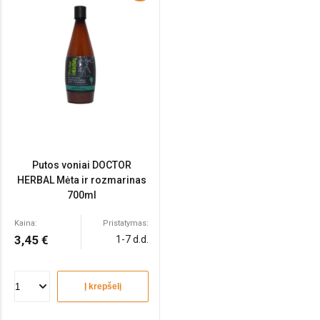
Putos voniai DOCTOR
HERBAL Mėta ir rozmarinas
700ml
Kaina:
Pristatymas:
3,45 €
1-7 d.d.
Į krepšelį