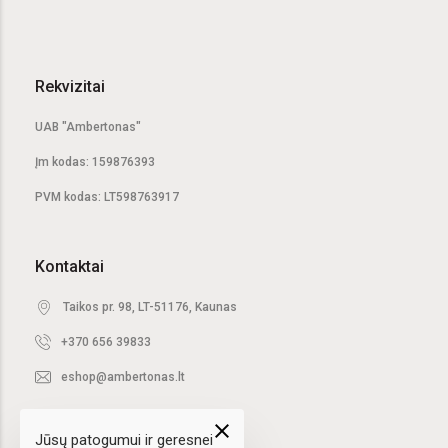
Rekvizitai
UAB "Ambertonas"
Įm kodas: 159876393
PVM kodas: LT598763917
Kontaktai
Taikos pr. 98, LT-51176, Kaunas
+370 656 39833
eshop@ambertonas.lt
close
Jūsų patogumui ir geresnei