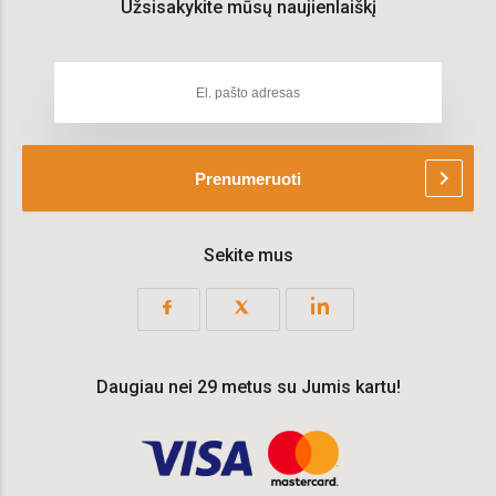
Užsisakykite mūsų naujienlaiškį
chevron_right
Prenumeruoti
Sekite mus
Daugiau nei 29 metus su Jumis kartu!