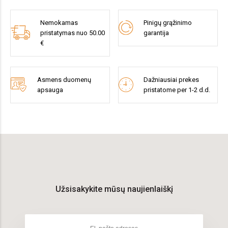
Nemokamas
Pinigų grąžinimo
pristatymas nuo 50.00
garantija
€
Asmens duomenų
Dažniausiai prekes
apsauga
pristatome per 1-2 d.d.
Užsisakykite mūsų naujienlaiškį