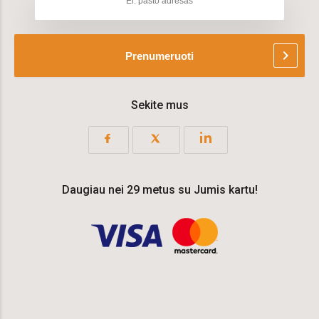
chevron_right
Prenumeruoti
Sekite mus
Daugiau nei 29 metus su Jumis kartu!