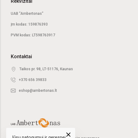
Rekvizitai
UAB "Ambertonas"
Įm kodas: 159876393
PVM kodas: LT598763917
Kontaktai
Taikos pr. 98, LT-51176, Kaunas
+370 656 39833
eshop@ambertonas.lt
close
Jūsų patogumui ir geresnei