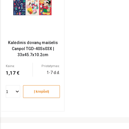
Kalėdinis dovanų maišelis
Canpol TGD-40Ss03X |
33x45.7x10.2cm
Kaina:
Pristatymas:
1,17 €
1-7 d.d.
Į krepšelį