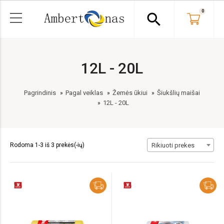
0
search
12L - 20L
Pagrindinis
Pagal veiklas
Žemės ūkiui
Šiukšlių maišai
12L - 20L
Rodoma 1-3 iš 3 prekės(-ių)
Rikiuoti prekes