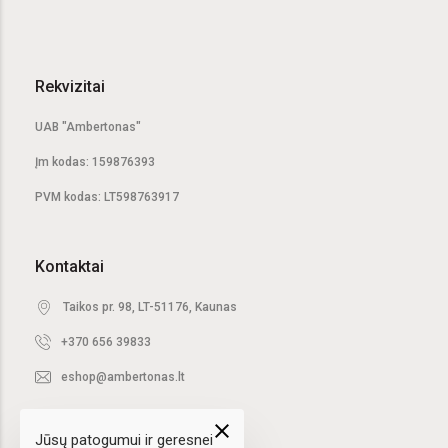
Rekvizitai
UAB "Ambertonas"
Įm kodas: 159876393
PVM kodas: LT598763917
Kontaktai
Taikos pr. 98, LT-51176, Kaunas
+370 656 39833
eshop@ambertonas.lt
close
Jūsų patogumui ir geresnei