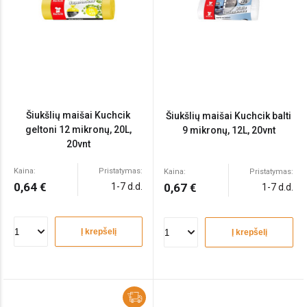
Šiukšlių maišai Kuchcik
Šiukšlių maišai Kuchcik balti
geltoni 12 mikronų, 20L,
9 mikronų, 12L, 20vnt
20vnt
Kaina:
Pristatymas:
Kaina:
Pristatymas:
0,64 €
1-7 d.d.
0,67 €
1-7 d.d.
Į krepšelį
Į krepšelį