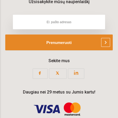
Užsisakykite mūsų naujienlaiškį
chevron_right
Prenumeruoti
Sekite mus
Daugiau nei 29 metus su Jumis kartu!