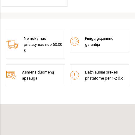
Nemokamas
Pinigų grąžinimo
pristatymas nuo 50.00
garantija
€
Asmens duomenų
Dažniausiai prekes
apsauga
pristatome per 1-2 d.d.