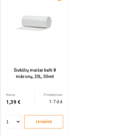
Šiukšlių maišai balti 8
mikronų, 20L, 50vnt
Kaina:
Pristatymas:
1,39 €
1-7 d.d.
Į krepšelį