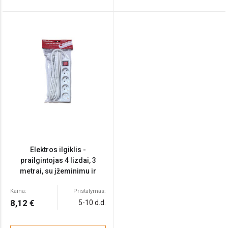
Elektros ilgiklis -
prailgintojas 4 lizdai, 3
metrai, su įžeminimu ir
jungikliu, 3x1,5mm
Kaina:
Pristatymas:
8,12 €
5-10 d.d.