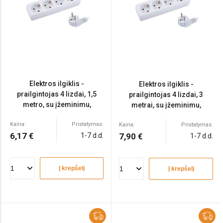
Elektros ilgiklis -
Elektros ilgiklis -
prailgintojas 4 lizdai, 1,5
prailgintojas 4 lizdai, 3
metro, su įžeminimu,
metrai, su įžeminimu,
3x1,5mm
3x1,5mm
Kaina:
Pristatymas:
Kaina:
Pristatymas:
6,17 €
1-7 d.d.
7,90 €
1-7 d.d.
Į krepšelį
Į krepšelį