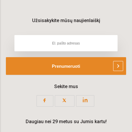
Užsisakykite mūsų naujienlaiškį
chevron_right
Prenumeruoti
Sekite mus
Daugiau nei 29 metus su Jumis kartu!