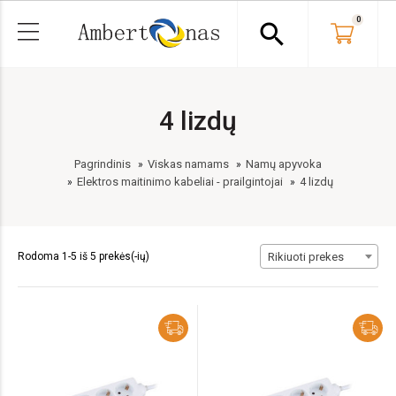
0
search
4 lizdų
Pagrindinis
Viskas namams
Namų apyvoka
Elektros maitinimo kabeliai - prailgintojai
4 lizdų
Rodoma 1-5 iš 5 prekės(-ių)
Rikiuoti prekes