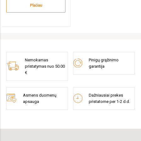
Plačiau
Nemokamas
Pinigų grąžinimo
pristatymas nuo 50.00
garantija
€
Asmens duomenų
Dažniausiai prekes
apsauga
pristatome per 1-2 d.d.