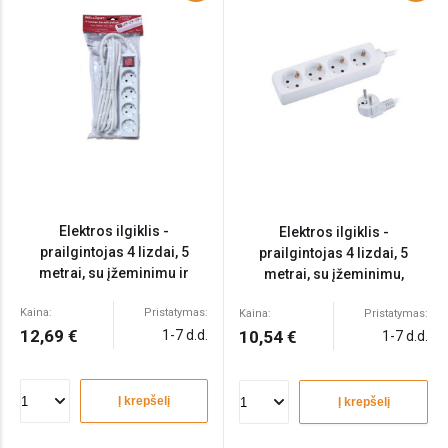
Elektros ilgiklis -
Elektros ilgiklis -
prailgintojas 4 lizdai, 5
prailgintojas 4 lizdai, 5
metrai, su įžeminimu ir
metrai, su įžeminimu,
jungikliu, 3x1,5mm
3x1,5mm
Kaina:
Pristatymas:
Kaina:
Pristatymas:
12,69 €
1-7 d.d.
10,54 €
1-7 d.d.
Į krepšelį
Į krepšelį