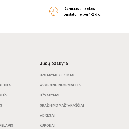
Dažniausiai prekes
pristatome per 1-2 d.d.
Jūsų paskyra
UŽSAKYMO SEKIMAS
LITIKA
ASMENINĖ INFORMACIJA
KLĖS
UŽSAKYMAI
AS
GRĄŽINIMO VAŽTARAŠČIAI
ADRESAI
MĖLAPIS
KUPONAI