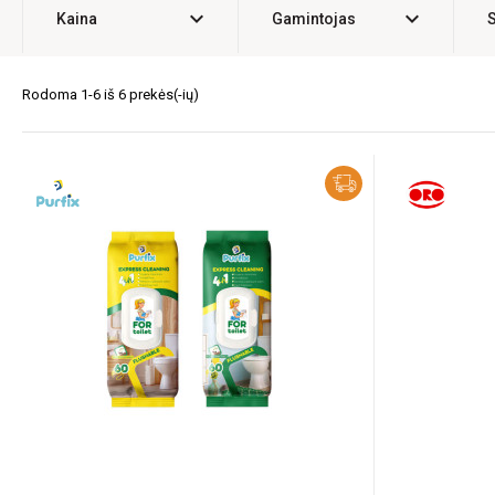
expand_more
expand_more
Kaina
Gamintojas
Rodoma 1-6 iš 6 prekės(-ių)