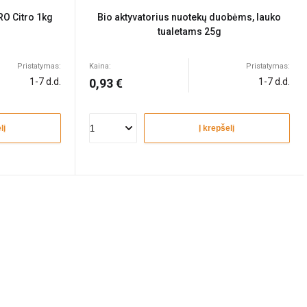
RO Citro 1kg
Bio aktyvatorius nuotekų duobėms, lauko
tualetams 25g
Pristatymas:
Kaina:
Pristatymas:
1-7 d.d.
0,93 €
1-7 d.d.
lį
Į krepšelį