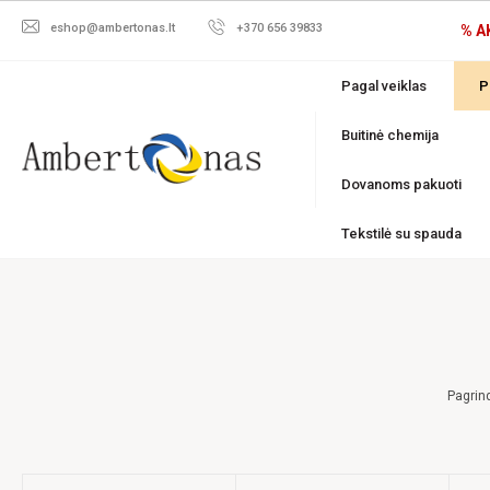
eshop@ambertonas.lt
+370 656 39833
% A
Pagal veiklas
P
Buitinė chemija
Dovanoms pakuoti
Tekstilė su spauda
Pagrind