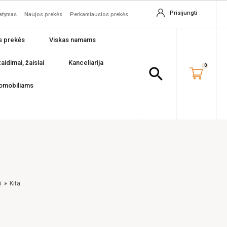
Prisijungti
tatymas
Naujos prekės
Perkamiausios prekės
s prekės
Viskas namams
aidimai, žaislai
Kanceliarija
0
search
omobiliams
i
Kita