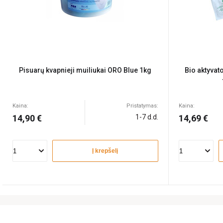
Pisuarų kvapnieji muiliukai ORO Blue 1kg
Bio aktyvat
Kaina:
Pristatymas:
Kaina:
14,90 €
1-7 d.d.
14,69 €
Į krepšelį