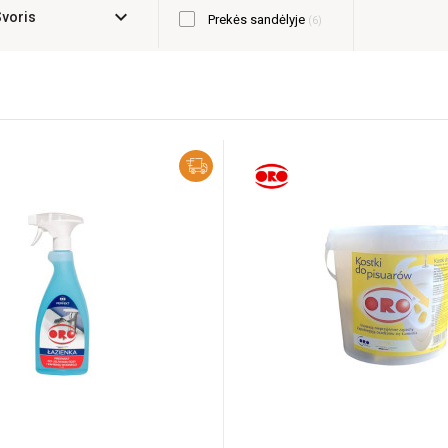
expand_more
Svoris
Prekės sandėlyje
6