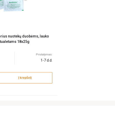
orius nuotekų duobėms, lauko
tualetams 18x25g
Pristatymas:
1-7 d.d.
Į krepšelį