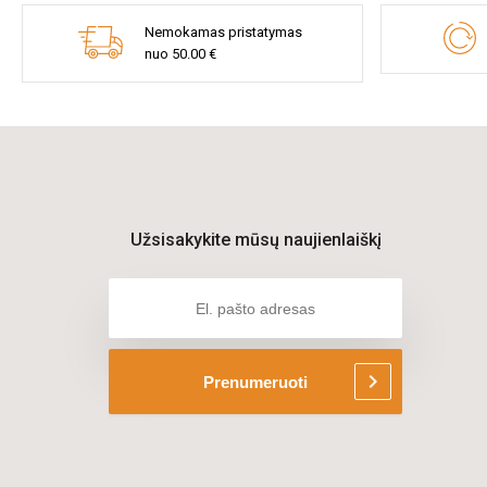
Nemokamas pristatymas
nuo 50.00 €
Užsisakykite mūsų naujienlaiškį
chevron_right
Prenumeruoti