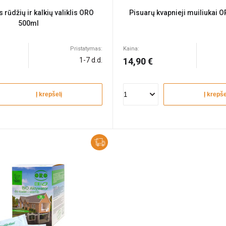
rūdžių ir kalkių valiklis ORO
Pisuarų kvapnieji muiliukai O
500ml
Pristatymas:
Kaina:
1-7 d.d.
14,90 €
Į krepšelį
Į krepše