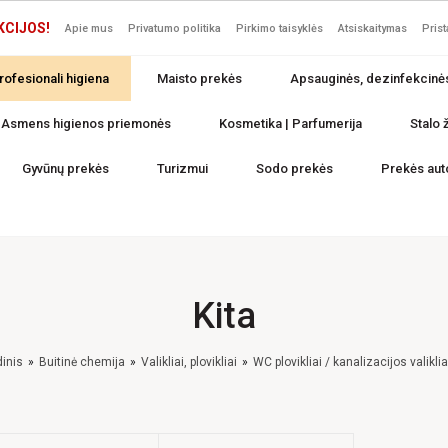
KCIJOS!
Apie mus
Privatumo politika
Pirkimo taisyklės
Atsiskaitymas
Pris
rofesionali higiena
Maisto prekės
Apsauginės, dezinfekcinė
Asmens higienos priemonės
Kosmetika | Parfumerija
Stalo ž
Gyvūnų prekės
Turizmui
Sodo prekės
Prekės aut
Kita
inis
Buitinė chemija
Valikliai, plovikliai
WC plovikliai / kanalizacijos valiklia