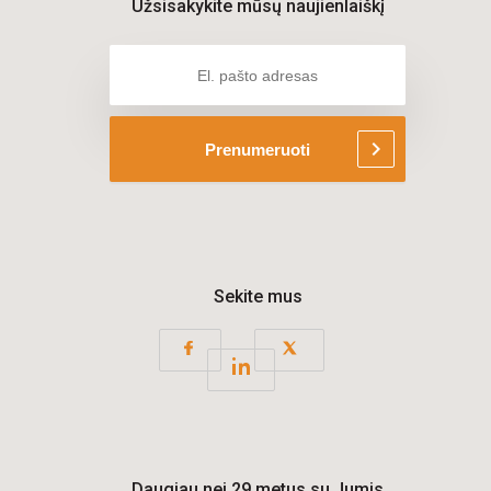
Užsisakykite mūsų naujienlaiškį
chevron_right
Prenumeruoti
Sekite mus
Daugiau nei 29 metus su Jumis