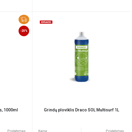
-20%
is, 1000ml
Grindų ploviklis Draco SOL Multisurf 1L
Pristatymas:
Kaina:
Pristatymas: