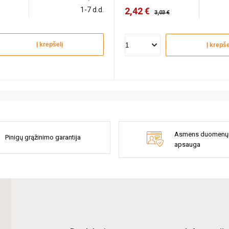
1-7 d.d.
2,42 €
3,03 €
Į krepšelį
Į krepše
Asmens duomenų
Pinigų grąžinimo garantija
apsauga