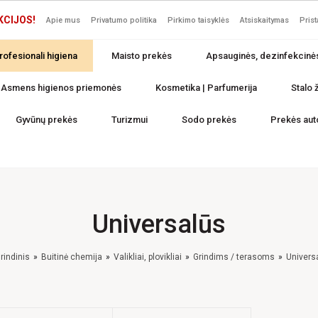
KCIJOS!
Apie mus
Privatumo politika
Pirkimo taisyklės
Atsiskaitymas
Pris
rofesionali higiena
Maisto prekės
Apsauginės, dezinfekcinė
Asmens higienos priemonės
Kosmetika | Parfumerija
Stalo ž
Gyvūnų prekės
Turizmui
Sodo prekės
Prekės aut
Universalūs
rindinis
Buitinė chemija
Valikliai, plovikliai
Grindims / terasoms
Univers