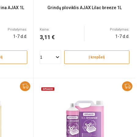
trina AJAX 1L
Grindų ploviklis AJAX Lilac breeze 1L
Pristatymas:
Kaina:
Pristatymas:
1-7 d.d.
3,11 €
1-7 d.d.
lį
Į krepšelį