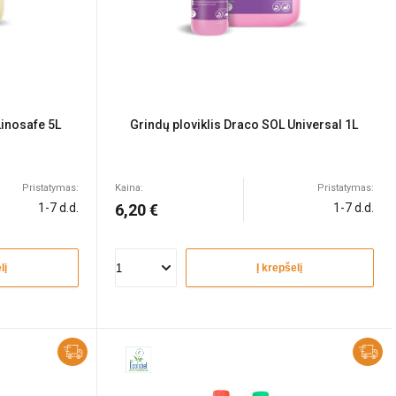
Linosafe 5L
Grindų ploviklis Draco SOL Universal 1L
Pristatymas:
Kaina:
Pristatymas:
1-7 d.d.
6,20 €
1-7 d.d.
lį
Į krepšelį