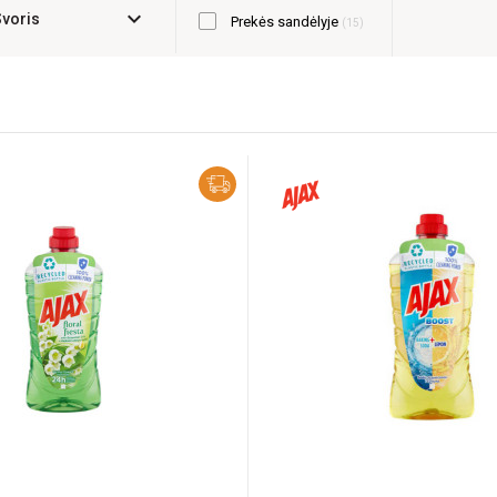
expand_more
Svoris
Prekės sandėlyje
15