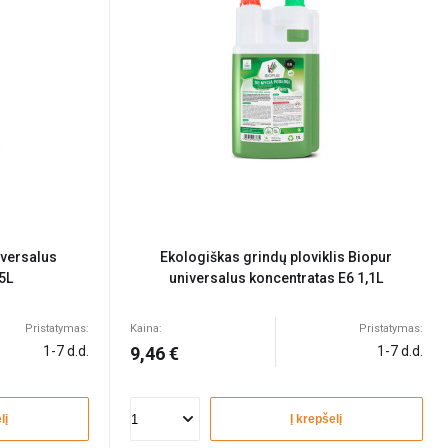
iversalus
Ekologiškas grindų ploviklis Biopur
5L
universalus koncentratas E6 1,1L
Pristatymas:
Kaina:
Pristatymas:
1-7 d.d.
9,46 €
1-7 d.d.
lį
Į krepšelį