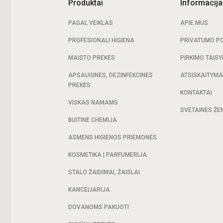
Produktai
Informacija
PAGAL VEIKLAS
APIE MUS
PROFESIONALI HIGIENA
PRIVATUMO PO
MAISTO PREKĖS
PIRKIMO TAISY
APSAUGINĖS, DEZINFEKCINĖS
ATSISKAITYM
PREKĖS
KONTAKTAI
VISKAS NAMAMS
SVETAINĖS ŽE
BUITINĖ CHEMIJA
ASMENS HIGIENOS PRIEMONĖS
KOSMETIKA | PARFUMERIJA
STALO ŽAIDIMAI, ŽAISLAI
KANCELIARIJA
DOVANOMS PAKUOTI