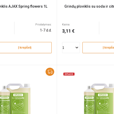
viklis AJAX Spring flowers 1L
Grindų ploviklis su soda ir ci
Pristatymas:
Kaina:
1-7 d.d.
3,11 €
Į krepšelį
Į krepše