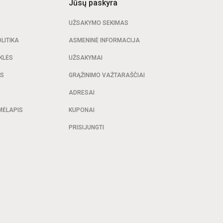
Jūsų paskyra
UŽSAKYMO SEKIMAS
LITIKA
ASMENINĖ INFORMACIJA
KLĖS
UŽSAKYMAI
AS
GRĄŽINIMO VAŽTARAŠČIAI
ADRESAI
MĖLAPIS
KUPONAI
PRISIJUNGTI