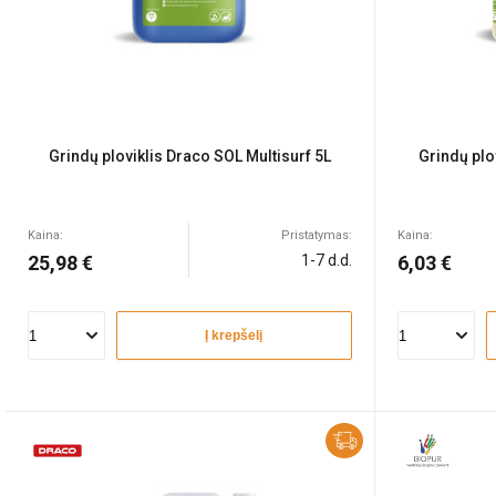
Grindų ploviklis Draco SOL Multisurf 5L
Grindų plo
Kaina:
Pristatymas:
Kaina:
25,98 €
1-7 d.d.
6,03 €
Į krepšelį