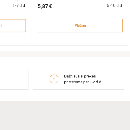
1-7 d.d.
5,87 €
5-10 d.d.
lį
Plačiau
Dažniausiai prekes
pristatome per 1-2 d.d.