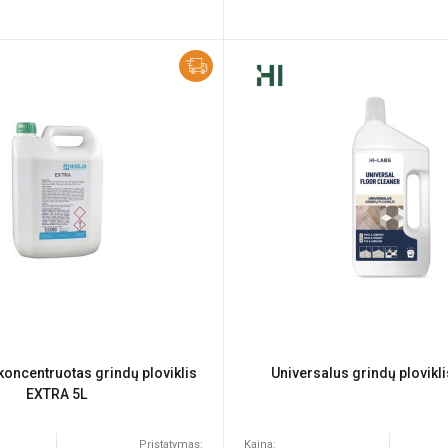
koncentruotas grindų ploviklis
Universalus grindų plovikl
EXTRA 5L
Pristatymas:
Kaina: