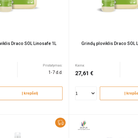
viklis Draco SOL Linosafe 1L
Grindų ploviklis Draco SOL 
Pristatymas:
Kaina:
1-7 d.d.
27,61 €
Į krepšelį
Į krepše