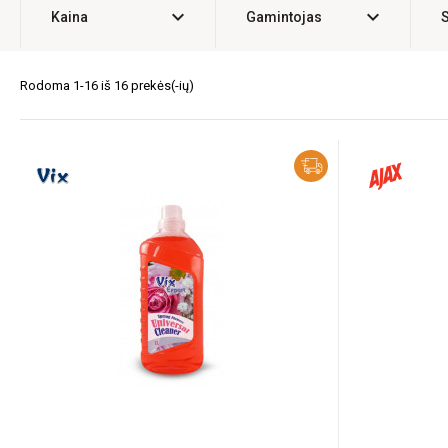
expand_more
expand_more
Kaina
Gamintojas
Rodoma 1-16 iš 16 prekės(-ių)