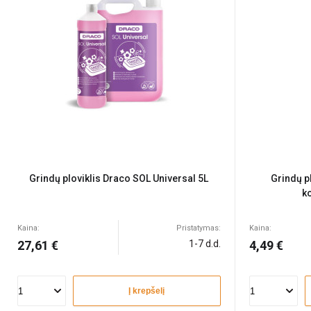
Grindų ploviklis Draco SOL Universal 5L
Grindų p
k
Kaina:
Pristatymas:
Kaina:
27,61 €
1-7 d.d.
4,49 €
Į krepšelį