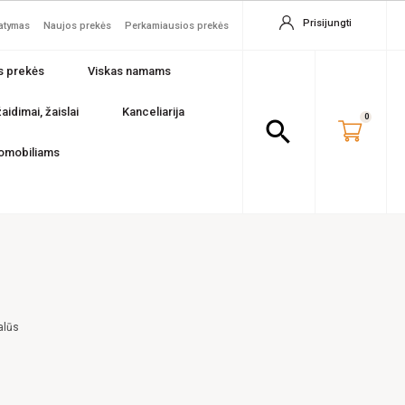
Prisijungti
tatymas
Naujos prekės
Perkamiausios prekės
s prekės
Viskas namams
aidimai, žaislai
Kanceliarija
0
search
omobiliams
alūs