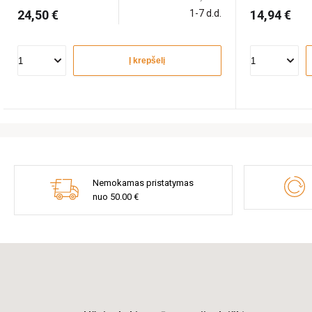
24,50 €
1-7 d.d.
14,94 €
Į krepšelį
Nemokamas pristatymas
nuo 50.00 €