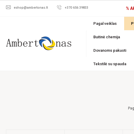
eshop@ambertonas.lt
+370 656 39833
% A
Pagal veiklas
P
Buitinė chemija
Dovanoms pakuoti
Tekstilė su spauda
Pag