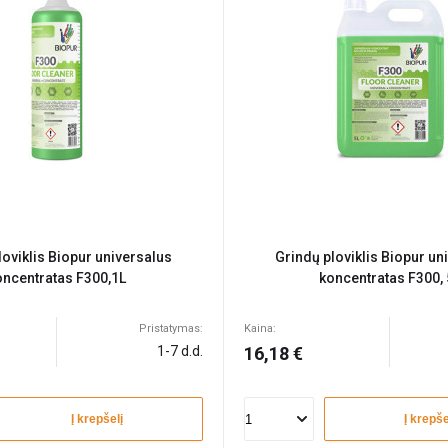
loviklis Biopur universalus
Grindų ploviklis Biopur un
oncentratas F300,1L
koncentratas F300, 
Pristatymas:
Kaina:
1-7 d.d.
16,18 €
Į krepšelį
Į krepše