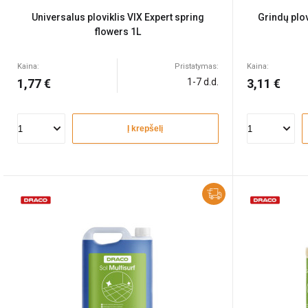
Universalus ploviklis VIX Expert spring
Grindų plo
flowers 1L
Kaina:
Pristatymas:
Kaina:
1,77 €
1-7 d.d.
3,11 €
Į krepšelį