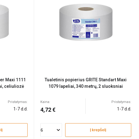
per Maxi 1111
Tualetinis popierius GRITE Standart Maxi
i, celiuliozė
1079 lapeliai, 340 metrų, 2 sluoksniai
Pristatymas:
Kaina:
Pristatymas:
1-7 d.d.
4,72 €
1-7 d.d.
lį
Į krepšelį