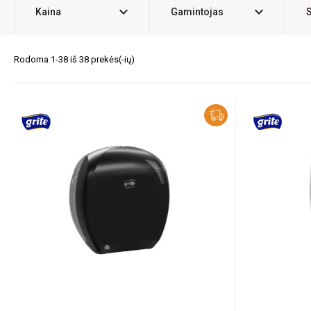
expand_more
expand_more
Kaina
Gamintojas
Rodoma 1-38 iš 38 prekės(-ių)