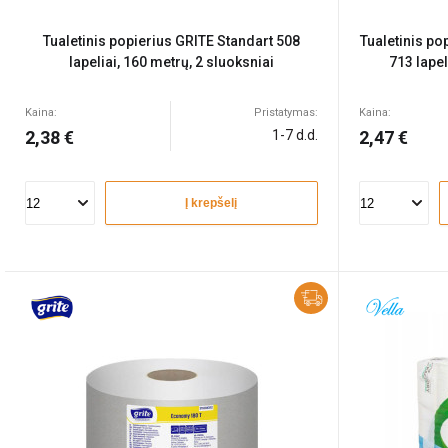
Tualetinis popierius GRITE Standart 508
Tualetinis po
lapeliai, 160 metrų, 2 sluoksniai
713 lapel
Kaina:
Pristatymas:
Kaina:
2,38 €
1-7 d.d.
2,47 €
Į krepšelį