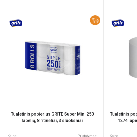
Tualetinis popierius GRITE Super Mini 250
Tualetinis po
lapelių, 8 ritinėliai, 3 sluoksniai
1274 lapel
Kaina:
Pristatymas:
Kaina: