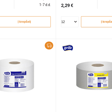
1-7 d.d.
2,29 €
Į krepšelį
Į krepše