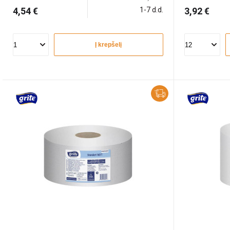
4,54 €
1-7 d.d.
3,92 €
Į krepšelį