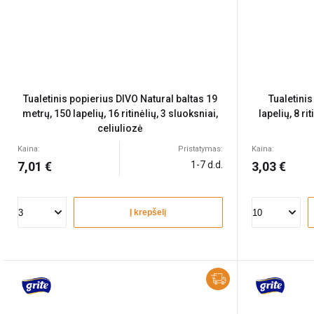
Tualetinis popierius DIVO Natural baltas 19
Tualetini
metrų, 150 lapelių, 16 ritinėlių, 3 sluoksniai,
lapelių, 8 ri
celiuliozė
Kaina:
Pristatymas:
Kaina:
7,01 €
1-7 d.d.
3,03 €
Į krepšelį