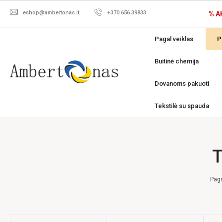
eshop@ambertonas.lt
+370 656 39833
% A
Pagal veiklas
P
Buitinė chemija
Dovanoms pakuoti
Tekstilė su spauda
T
Pagr