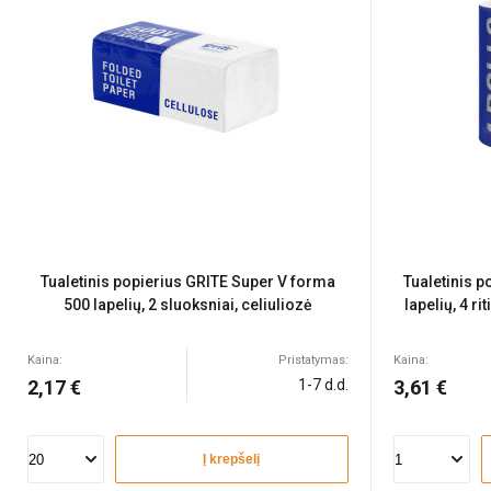
Tualetinis popierius GRITE Super V forma
Tualetinis 
500 lapelių, 2 sluoksniai, celiuliozė
lapelių, 4 ri
Kaina:
Pristatymas:
Kaina:
2,17 €
1-7 d.d.
3,61 €
Į krepšelį