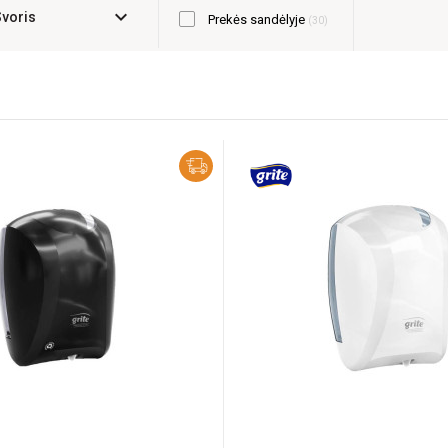
expand_more
Svoris
Prekės sandėlyje
30