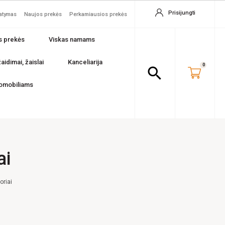
Prisijungti
tatymas
Naujos prekės
Perkamiausios prekės
s prekės
Viskas namams
aidimai, žaislai
Kanceliarija
0
search
omobiliams
ai
oriai