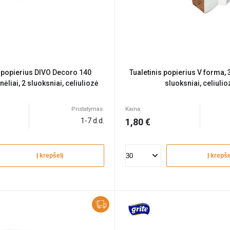
s popierius DIVO Decoro 140
Tualetinis popierius V forma, 3
tinėliai, 2 sluoksniai, celiuliozė
sluoksniai, celiulio
Pristatymas:
Kaina:
1-7 d.d.
1,80 €
Į krepšelį
Į krepše