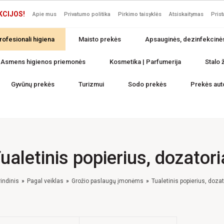
KCIJOS!
Apie mus
Privatumo politika
Pirkimo taisyklės
Atsiskaitymas
Pris
rofesionali higiena
Maisto prekės
Apsauginės, dezinfekcinė
Asmens higienos priemonės
Kosmetika | Parfumerija
Stalo ž
Gyvūnų prekės
Turizmui
Sodo prekės
Prekės aut
ualetinis popierius, dozatori
indinis
Pagal veiklas
Grožio paslaugų įmonėms
Tualetinis popierius, dozat