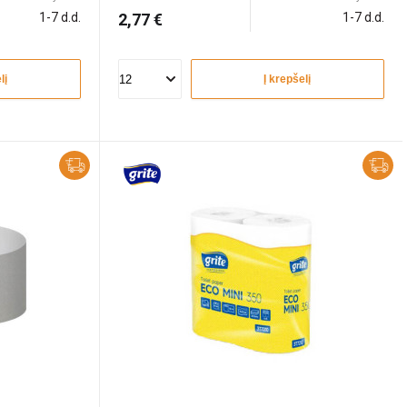
1-7 d.d.
2,77 €
1-7 d.d.
lį
Į krepšelį