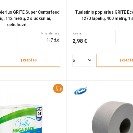
pierius GRITE Super Centerfeed
Tualetinis popierius GRITE 
ių, 112 metrų, 2 sluoksniai,
1270 lapelių, 400 metrų, 1
celiuliozė
Pristatymas:
Kaina:
1-7 d.d.
2,98 €
Į krepšelį
Į krepše