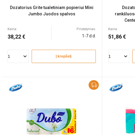
Dozatorius Grite tualetiniam popieriui Mini
Dozato
Jumbo Juodos spalvos
rankšluosč
Cent
Kaina:
Pristatymas:
Kaina:
38,22 €
1-7 d.d.
51,86 €
Į krepšelį