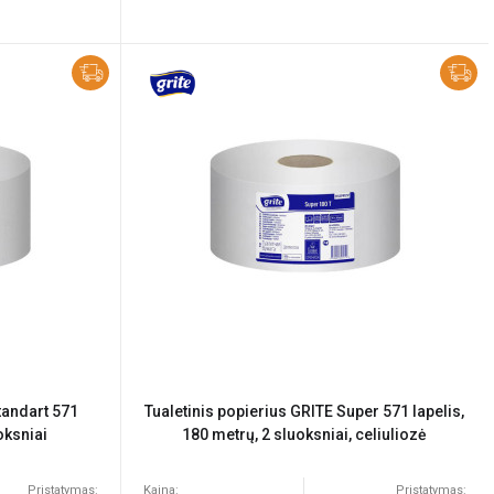
tandart 571
Tualetinis popierius GRITE Super 571 lapelis,
oksniai
180 metrų, 2 sluoksniai, celiuliozė
Pristatymas:
Kaina:
Pristatymas: