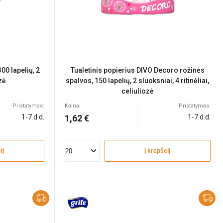
00 lapelių, 2
Tualetinis popierius DIVO Decoro rožinės
zė
spalvos, 150 lapelių, 2 sluoksniai, 4 ritinėliai,
celiuliozė
Pristatymas:
Kaina:
Pristatymas:
1-7 d.d.
1,62 €
1-7 d.d.
lį
Į krepšelį