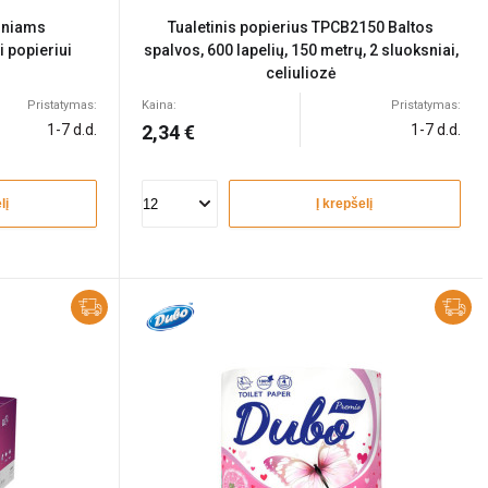
riniams
Tualetinis popierius TPCB2150 Baltos
i popieriui
spalvos, 600 lapelių, 150 metrų, 2 sluoksniai,
celiuliozė
Pristatymas:
Kaina:
Pristatymas:
1-7 d.d.
2,34 €
1-7 d.d.
lį
Į krepšelį