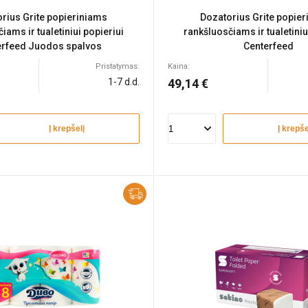
rius Grite popieriniams
Dozatorius Grite popie
iams ir tualetiniui popieriui
rankšluosčiams ir tualetiniu
erfeed Juodos spalvos
Centerfeed
Pristatymas:
Kaina:
1-7 d.d.
49,14 €
Į krepšelį
Į krepše