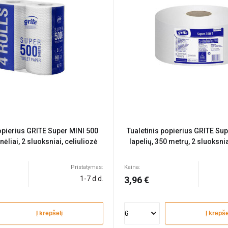
popierius GRITE Super MINI 500
Tualetinis popierius GRITE Su
tinėliai, 2 sluoksniai, celiuliozė
lapelių, 350 metrų, 2 sluoksnia
Pristatymas:
Kaina:
1-7 d.d.
3,96 €
Į krepšelį
Į krepše