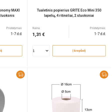
Economy MAXI
Tualetinis popierius GRITE Eco Mini 350
 sluoksnis
lapelių, 4 ritinėliai, 2 sluoksniai
Pristatymas:
Kaina:
Pristatymas:
1-7 d.d.
1,31 €
1-7 d.d.
lį
Į krepšelį