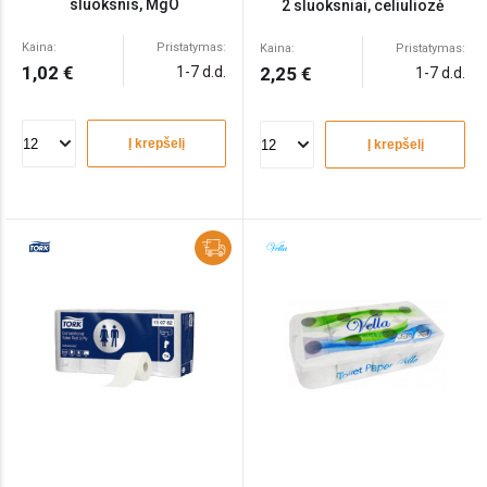
sluoksnis, MgO
2 sluoksniai, celiuliozė
Kaina:
Pristatymas:
Kaina:
Pristatymas:
1,02 €
1-7 d.d.
2,25 €
1-7 d.d.
Į krepšelį
Į krepšelį