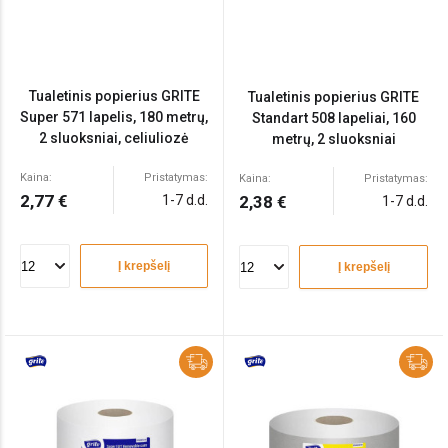
Tualetinis popierius GRITE
Tualetinis popierius GRITE
Super 571 lapelis, 180 metrų,
Standart 508 lapeliai, 160
2 sluoksniai, celiuliozė
metrų, 2 sluoksniai
Kaina:
Pristatymas:
Kaina:
Pristatymas:
2,77 €
1-7 d.d.
2,38 €
1-7 d.d.
Į krepšelį
Į krepšelį