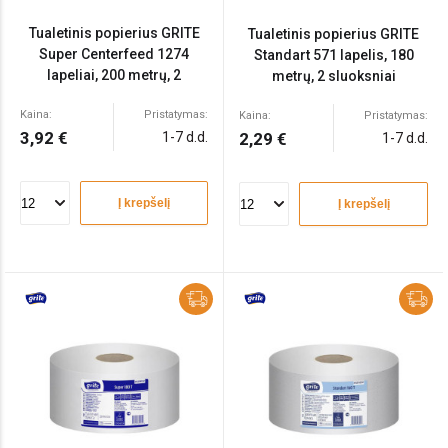
Tualetinis popierius GRITE
Tualetinis popierius GRITE
Super Centerfeed 1274
Standart 571 lapelis, 180
lapeliai, 200 metrų, 2
metrų, 2 sluoksniai
sluoksniai
Kaina:
Pristatymas:
Kaina:
Pristatymas:
3,92 €
1-7 d.d.
2,29 €
1-7 d.d.
Į krepšelį
Į krepšelį