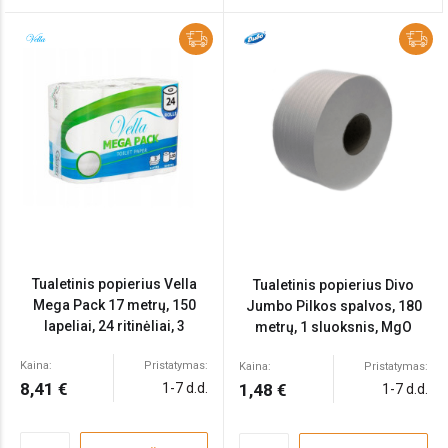
Tualetinis popierius Vella
Tualetinis popierius Divo
Mega Pack 17 metrų, 150
Jumbo Pilkos spalvos, 180
lapeliai, 24 ritinėliai, 3
metrų, 1 sluoksnis, MgO
sluoksniai, celiuliozė
Kaina:
Pristatymas:
Kaina:
Pristatymas:
8,41 €
1-7 d.d.
1,48 €
1-7 d.d.