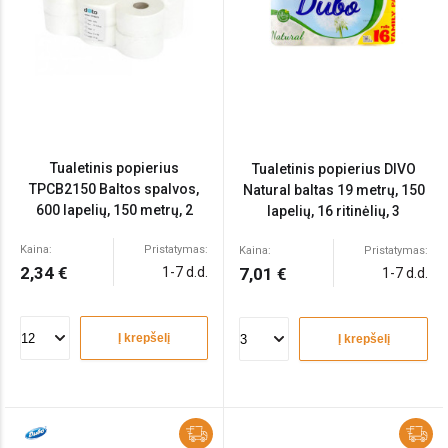
Tualetinis popierius
Tualetinis popierius DIVO
TPCB2150 Baltos spalvos,
Natural baltas 19 metrų, 150
600 lapelių, 150 metrų, 2
lapelių, 16 ritinėlių, 3
sluoksniai, celiuliozė
sluoksniai, celiuliozė
Kaina:
Pristatymas:
Kaina:
Pristatymas:
2,34 €
1-7 d.d.
7,01 €
1-7 d.d.
Į krepšelį
Į krepšelį