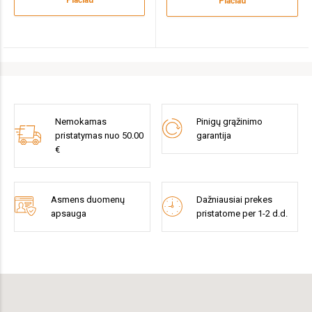
Plačiau
Plačiau
Nemokamas
Pinigų grąžinimo
pristatymas nuo 50.00
garantija
€
Asmens duomenų
Dažniausiai prekes
apsauga
pristatome per 1-2 d.d.