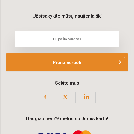
Užsisakykite mūsų naujienlaiškį
chevron_right
Prenumeruoti
Sekite mus
Daugiau nei 29 metus su Jumis kartu!