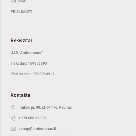
KUPONAI
PRISIJUNGTI
Rekvizitai
UAB "Ambertonas"
Įm kodas: 159876393
PVM kodas: LT598763917
Kontaktai
Taikos pr. 98, LT-51176, Kaunas
+370 656 39833
eshop@ambertonas.lt