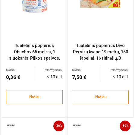
Tualetinis popierius
Tualetinis popierius Divo
Obuchov 65 metrai, 1
Persikų kvapo 19 metrų, 150
sluoksnis, Pilkos spalvos,
lapeliai, 16 ritinėlių, 3
MgO
sluoksniai, celiuliozė
Kaina:
Pristatymas:
Kaina:
Pristatymas:
0,36 €
7,50 €
5-10 d.d.
5-10 d.d.
Plačiau
Plačiau
-30%
-30%