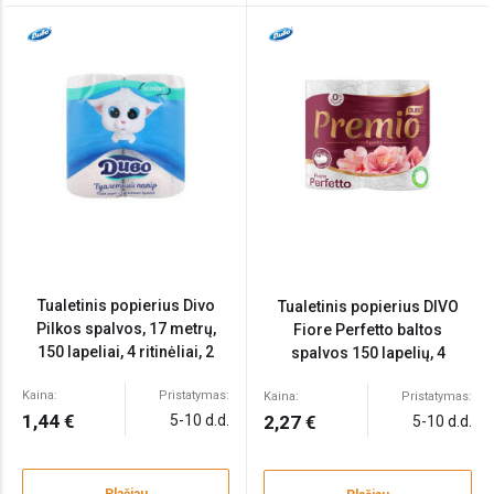
Tualetinis popierius Divo
Tualetinis popierius DIVO
Pilkos spalvos, 17 metrų,
Fiore Perfetto baltos
150 lapeliai, 4 ritinėliai, 2
spalvos 150 lapelių, 4
sluoksniai, MgO
ritinėliai, 4 sluoksniai,
Kaina:
Pristatymas:
Kaina:
Pristatymas:
celiuliozė
1,44 €
5-10 d.d.
2,27 €
5-10 d.d.