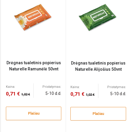
Drėgnas tualetinis popierius
Drėgnas tualetinis popierius
Naturelle Ramunėlė 50vnt
Naturelle Alijošius 50vnt
Kaina:
Pristatymas:
Kaina:
Pristatymas:
0,71 €
5-10 d.d.
0,71 €
5-10 d.d.
1,02 €
1,02 €
Plačiau
Plačiau