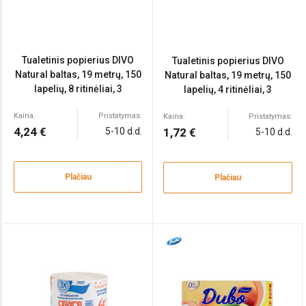
Tualetinis popierius DIVO
Tualetinis popierius DIVO
Natural baltas, 19 metrų, 150
Natural baltas, 19 metrų, 150
lapelių, 8 ritinėliai, 3
lapelių, 4 ritinėliai, 3
sluoksniai, celiuliozė
sluoksniai, celiuliozė
Kaina:
Pristatymas:
Kaina:
Pristatymas:
4,24 €
5-10 d.d.
1,72 €
5-10 d.d.
Plačiau
Plačiau