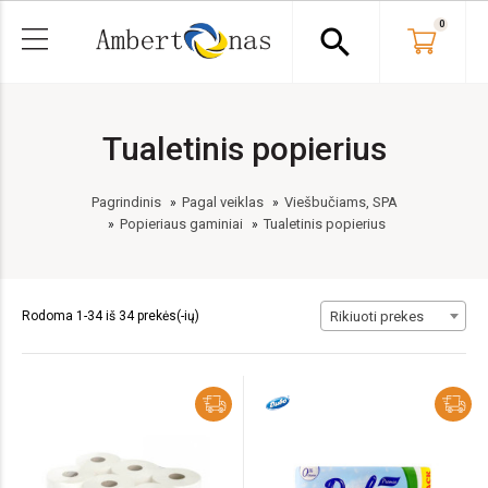
0
search
Tualetinis popierius
Pagrindinis
Pagal veiklas
Viešbučiams, SPA
Popieriaus gaminiai
Tualetinis popierius
Rodoma 1-34 iš 34 prekės(-ių)
Rikiuoti prekes