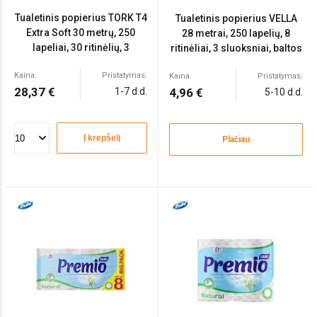
Tualetinis popierius TORK T4
Tualetinis popierius VELLA
Extra Soft 30 metrų, 250
28 metrai, 250 lapelių, 8
lapeliai, 30 ritinėlių, 3
ritinėliai, 3 sluoksniai, baltos
sluoksniai, celiuliozė
spalvos, celiuliozė
Kaina:
Pristatymas:
Kaina:
Pristatymas:
28,37 €
1-7 d.d.
4,96 €
5-10 d.d.
Į krepšelį
Plačiau