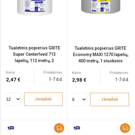
Tualetinis popierius GRITE
Tualetinis popierius GRITE
Super Centerfeed 713
Economy MAXI 1270 lapelių,
lapelių, 112 metrų, 2
400 metrų, 1 sluoksnis
sluoksniai, celiuliozė
Kaina:
Pristatymas:
Kaina:
Pristatymas:
2,47 €
1-7 d.d.
2,98 €
1-7 d.d.
Į krepšelį
Į krepšelį