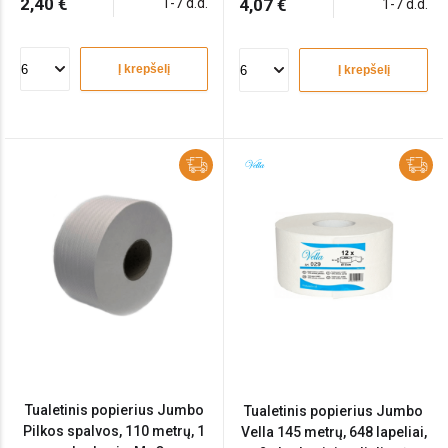
2,40 €
1-7 d.d.
4,07 €
1-7 d.d.
Į krepšelį
Į krepšelį
Tualetinis popierius Jumbo
Tualetinis popierius Jumbo
Pilkos spalvos, 110 metrų, 1
Vella 145 metrų, 648 lapeliai,