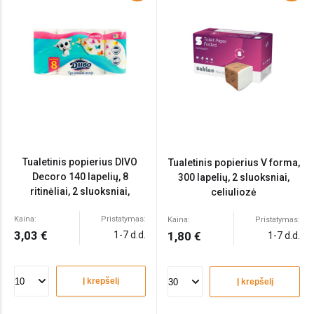
Tualetinis popierius DIVO
Tualetinis popierius V forma,
Decoro 140 lapelių, 8
300 lapelių, 2 sluoksniai,
ritinėliai, 2 sluoksniai,
celiuliozė
celiuliozė
Kaina:
Pristatymas:
Kaina:
Pristatymas:
3,03 €
1-7 d.d.
1,80 €
1-7 d.d.
Į krepšelį
Į krepšelį