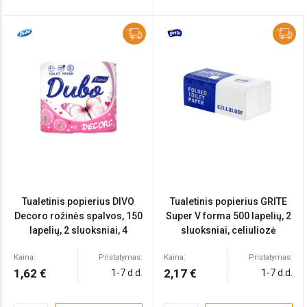
Tualetinis popierius DIVO
Tualetinis popierius GRITE
Decoro rožinės spalvos, 150
Super V forma 500 lapelių, 2
lapelių, 2 sluoksniai, 4
sluoksniai, celiuliozė
ritinėliai, celiuliozė
Kaina:
Pristatymas:
Kaina:
Pristatymas:
1,62 €
2,17 €
1-7 d.d.
1-7 d.d.