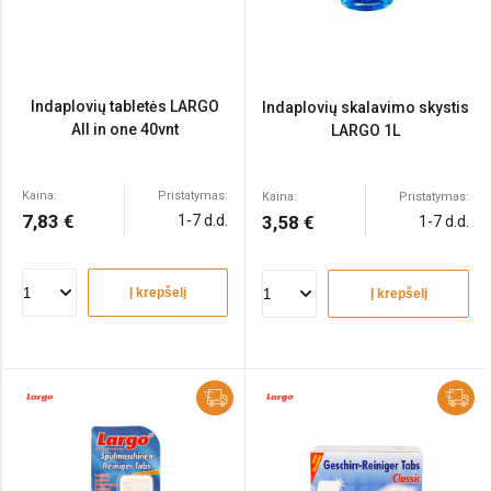
Indaplovių tabletės LARGO
Indaplovių skalavimo skystis
All in one 40vnt
LARGO 1L
Kaina:
Pristatymas:
Kaina:
Pristatymas:
7,83 €
1-7 d.d.
3,58 €
1-7 d.d.
Į krepšelį
Į krepšelį