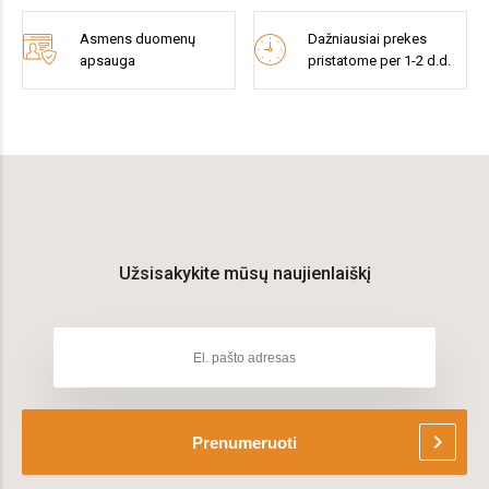
Asmens duomenų
Dažniausiai prekes
apsauga
pristatome per 1-2 d.d.
Užsisakykite mūsų naujienlaiškį
chevron_right
Prenumeruoti