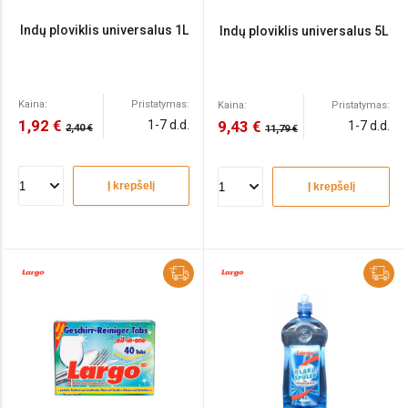
Indų ploviklis universalus 1L
Indų ploviklis universalus 5L
Kaina:
Pristatymas:
Kaina:
Pristatymas:
1,92 €
1-7 d.d.
9,43 €
1-7 d.d.
2,40 €
11,79 €
Į krepšelį
Į krepšelį