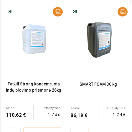
Fatkill Strong koncentruota
SMART FOAM 30 kg
indų plovimo priemonė 26kg
Kaina:
Pristatymas:
Kaina:
Pristatymas:
110,62 €
1-7 d.d.
86,19 €
1-7 d.d.