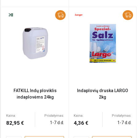
FATKILL Indų ploviklis
Indaplovių druska LARGO
indaplovėms 24kg
2kg
Kaina:
Pristatymas:
Kaina:
Pristatymas:
82,95 €
4,36 €
1-7 d.d.
1-7 d.d.