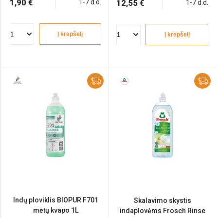
1,90 €
1-7 d.d.
12,55 €
1-7 d.d.
Į krepšelį
Į krepšelį
Indų ploviklis BIOPUR F701
Skalavimo skystis
mėtų kvapo 1L
indaplovėms Frosch Rinse