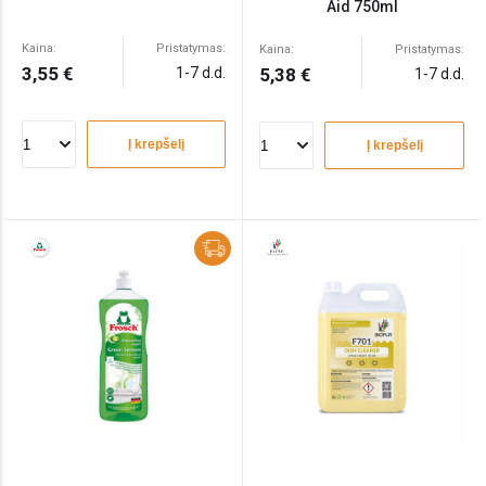
Aid 750ml
Kaina:
Pristatymas:
Kaina:
Pristatymas:
3,55 €
1-7 d.d.
5,38 €
1-7 d.d.
Į krepšelį
Į krepšelį