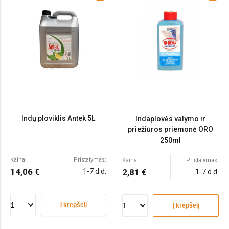
Indų ploviklis Antek 5L
Indaplovės valymo ir
priežiūros priemonė ORO
250ml
Kaina:
Pristatymas:
Kaina:
Pristatymas:
14,06 €
1-7 d.d.
2,81 €
1-7 d.d.
Į krepšelį
Į krepšelį