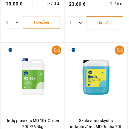
13,00 €
1-7 d.d.
23,69 €
1-7 d.d.
Į krepšelį
Į krepšelį
Indų ploviklis MD 10+ Green
Skalavimo skystis
20L /26,4kg
indaplovėms MD Restia 20L