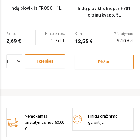
Indų ploviklis FROSCH 1L
Indų ploviklis Biopur F701
citrinų kvapo, 5L
Kaina:
Pristatymas:
Kaina:
Pristatymas:
2,69 €
1-7 d.d.
12,55 €
5-10 d.d.
Į krepšelį
Plačiau
Nemokamas
Pinigų grąžinimo
pristatymas nuo 50.00
garantija
€