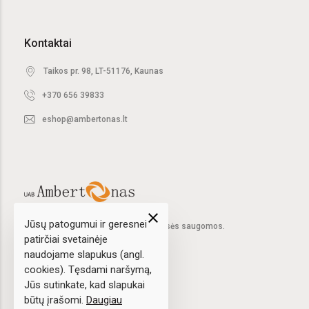
Kontaktai
Taikos pr. 98, LT-51176, Kaunas
+370 656 39833
eshop@ambertonas.lt
close
Jūsų patogumui ir geresnei
2020 © UAB "Ambertonas".
Visos teisės saugomos.
patirčiai svetainėje
naudojame slapukus (angl.
cookies). Tęsdami naršymą,
Sprendimas:
elPresta.eu
Jūs sutinkate, kad slapukai
būtų įrašomi.
Daugiau