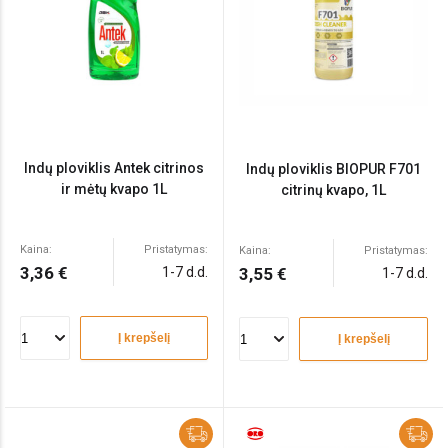
Indų ploviklis Antek citrinos
Indų ploviklis BIOPUR F701
ir mėtų kvapo 1L
citrinų kvapo, 1L
Kaina:
Pristatymas:
Kaina:
Pristatymas:
3,36 €
1-7 d.d.
3,55 €
1-7 d.d.
Į krepšelį
Į krepšelį