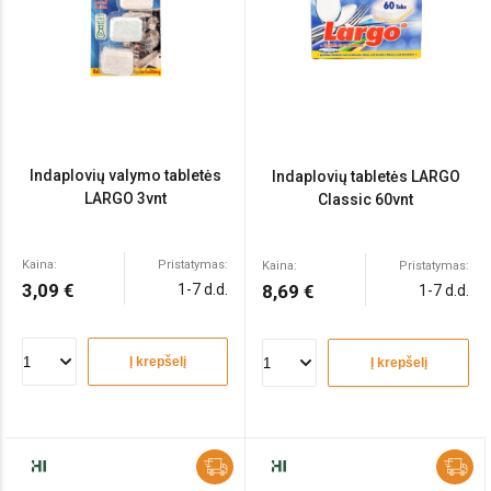
Indaplovių valymo tabletės
Indaplovių tabletės LARGO
LARGO 3vnt
Classic 60vnt
Kaina:
Pristatymas:
Kaina:
Pristatymas:
3,09 €
1-7 d.d.
8,69 €
1-7 d.d.
Į krepšelį
Į krepšelį