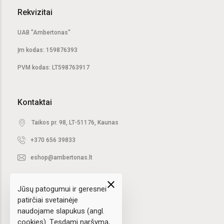
Rekvizitai
UAB "Ambertonas"
Įm kodas: 159876393
PVM kodas: LT598763917
Kontaktai
Taikos pr. 98, LT-51176, Kaunas
+370 656 39833
eshop@ambertonas.lt
close
Jūsų patogumui ir geresnei
patirčiai svetainėje
naudojame slapukus (angl.
cookies). Tęsdami naršymą,