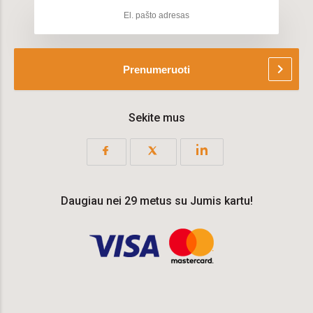
chevron_right
Prenumeruoti
Sekite mus
Daugiau nei 29 metus su Jumis kartu!