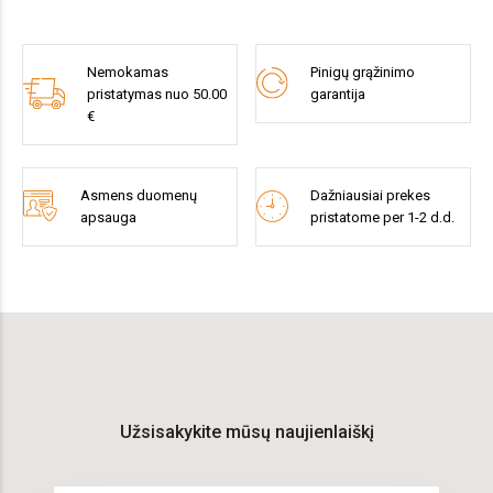
Nemokamas
Pinigų grąžinimo
pristatymas nuo 50.00
garantija
€
Asmens duomenų
Dažniausiai prekes
apsauga
pristatome per 1-2 d.d.
Užsisakykite mūsų naujienlaiškį