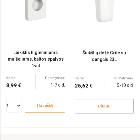
Laikiklis higieniniams
Šiukšlių dėžė Grite su
maišeliams, baltos spalvos
dangčiu 23L
1vnt
Kaina:
Pristatymas:
Kaina:
Pristatymas:
8,99 €
1-7 d.d.
26,62 €
5-10 d.d.
Į krepšelį
Plačiau