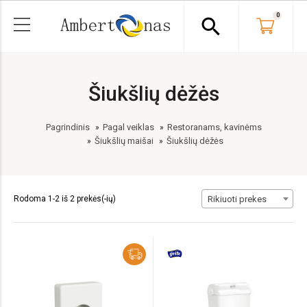
0
search
Šiukšlių dėžės
Pagrindinis
Pagal veiklas
Restoranams, kavinėms
Šiukšlių maišai
Šiukšlių dėžės
Rodoma 1-2 iš 2 prekės(-ių)
Rikiuoti prekes