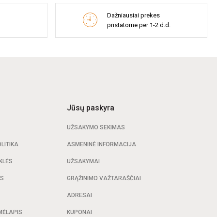
Dažniausiai prekes
pristatome per 1-2 d.d.
Jūsų paskyra
UŽSAKYMO SEKIMAS
LITIKA
ASMENINĖ INFORMACIJA
KLĖS
UŽSAKYMAI
AS
GRĄŽINIMO VAŽTARAŠČIAI
ADRESAI
MĖLAPIS
KUPONAI