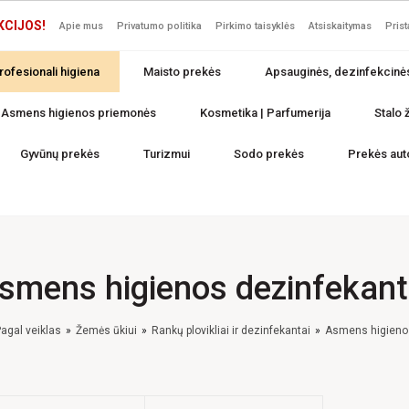
KCIJOS!
Apie mus
Privatumo politika
Pirkimo taisyklės
Atsiskaitymas
Pris
rofesionali higiena
Maisto prekės
Apsauginės, dezinfekcinė
Asmens higienos priemonės
Kosmetika | Parfumerija
Stalo ž
Gyvūnų prekės
Turizmui
Sodo prekės
Prekės aut
smens higienos dezinfekant
agal veiklas
Žemės ūkiui
Rankų plovikliai ir dezinfekantai
Asmens higienos