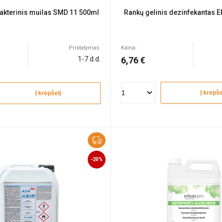
bakterinis muilas SMD 11 500ml
Rankų gelinis dezinfekantas 
Pristatymas:
Kaina:
1-7 d.d.
6,76 €
Į krepše
Į krepšelį
-20%