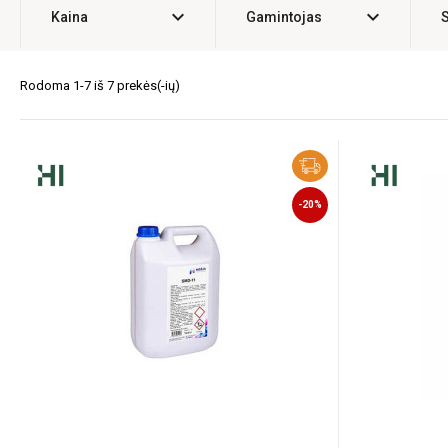
expand_more
expand_more
Kaina
Gamintojas
Rodoma 1-7 iš 7 prekės(-ių)
-20%