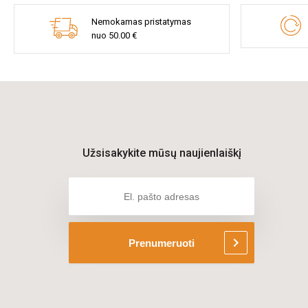
Nemokamas pristatymas
nuo 50.00 €
Užsisakykite mūsų naujienlaiškį
chevron_right
Prenumeruoti