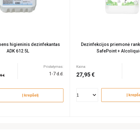
ens higieninis dezinfekantas
Dezinfekcijos priemonė ran
ADK 612 5L
SafePoint + Alcoliqui
Pristatymas:
Kaina:
1-7 d.d.
27,95 €
9 €
Į krepše
Į krepšelį