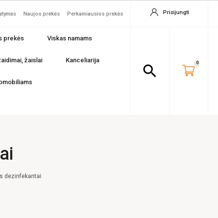
Prisijungti
tatymas
Naujos prekės
Perkamiausios prekės
s prekės
Viskas namams
aidimai, žaislai
Kanceliarija
0
search
omobiliams
ai
 dezinfekantai