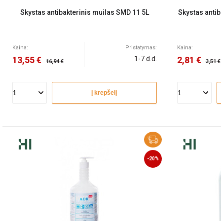
Skystas antibakterinis muilas SMD 11 5L
Skystas anti
Kaina:
Pristatymas:
Kaina:
13,55 €
1-7 d.d.
2,81 €
16,94 €
3,51 €
Į krepšelį
-20%