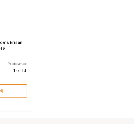
koms Erisan
d 5L
Pristatymas:
1-7 d.d.
lį