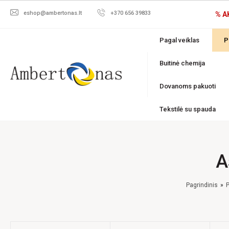
eshop@ambertonas.lt
+370 656 39833
% A
Pagal veiklas
P
Buitinė chemija
Dovanoms pakuoti
Tekstilė su spauda
A
Pagrindinis
P