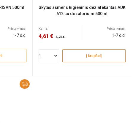
ERISAN 500ml
Skytas asmens higieninis dezinfekantas ADK
612 su dozatoriumi 500ml
Pristatymas:
Kaina:
Pristatymas:
1-7 d.d.
4,61 €
1-7 d.d.
5,76 €
lį
Į krepšelį