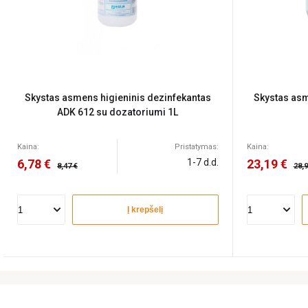
Skystas asmens higieninis dezinfekantas
Skystas asm
ADK 612 su dozatoriumi 1L
Kaina:
Pristatymas:
Kaina:
6,78 €
1-7 d.d.
23,19 €
8,47 €
28,9
Į krepšelį