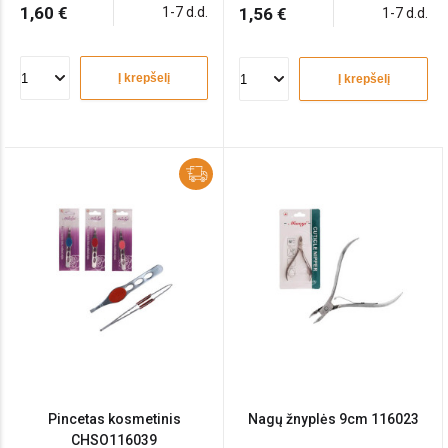
1,60 €
1-7 d.d.
1,56 €
1-7 d.d.
Į krepšelį
Į krepšelį
Pincetas kosmetinis
Nagų žnyplės 9cm 116023
CHSO116039