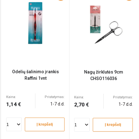
Odelių šalinimo įrankis
Nagų žirklutės 9cm
Raffini 1vnt
CHSO116036
Kaina:
Pristatymas:
Kaina:
Pristatymas:
1,14 €
1-7 d.d.
2,70 €
1-7 d.d.
Į krepšelį
Į krepšelį