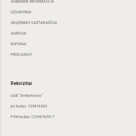
ASMENINĖ INFORMACIJA
UŽSAKYMAI
GRĄŽINIMO VAŽTARAŠČIAI
ADRESAI
KUPONAI
PRISIJUNGTI
Rekvizitai
UAB "Ambertonas"
Įm kodas: 159876393
PVM kodas: LT598763917