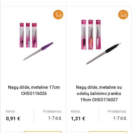
Nagų dildė, metalinė 17cm
Nagų dildė, metalinė su
CHSO116026
odelių šalinimo įrankiu
19cm CHSO116027
Kaina:
Pristatymas:
Kaina:
Pristatymas:
0,91 €
1,31 €
1-7 d.d.
1-7 d.d.