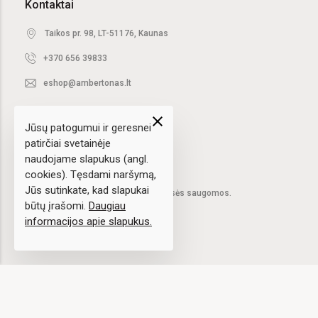
Kontaktai
Taikos pr. 98, LT-51176, Kaunas
+370 656 39833
eshop@ambertonas.lt
close
Jūsų patogumui ir geresnei
patirčiai svetainėje
naudojame slapukus (angl.
cookies). Tęsdami naršymą,
Jūs sutinkate, kad slapukai
2020 © UAB "Ambertonas".
Visos teisės saugomos.
būtų įrašomi.
Daugiau
informacijos apie slapukus.
Sprendimas:
elPresta.eu