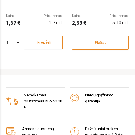
Kaina:
Pristatymas:
Kaina:
Pristatymas:
1,67 €
2,58 €
1-7 d.d.
5-10 d.d.
Į krepšelį
Plačiau
Nemokamas
Pinigų grąžinimo
pristatymas nuo 50.00
garantija
€
Asmens duomenų
Dažniausiai prekes
apsauga
pristatome per 1-2 d.d.