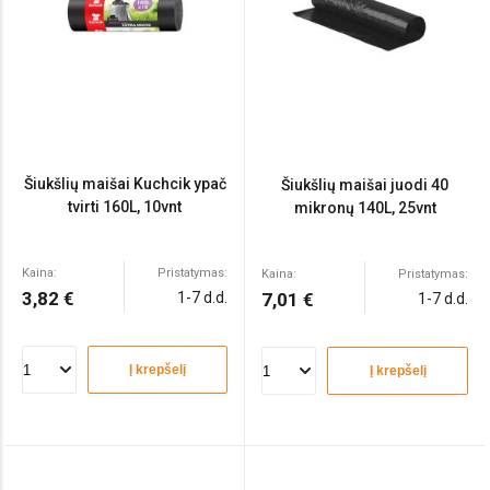
Šiukšlių maišai Kuchcik ypač
Šiukšlių maišai juodi 40
tvirti 160L, 10vnt
mikronų 140L, 25vnt
Kaina:
Pristatymas:
Kaina:
Pristatymas:
3,82 €
1-7 d.d.
7,01 €
1-7 d.d.
Į krepšelį
Į krepšelį