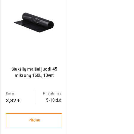
Šiukšlių maišai juodi 45
mikronų 160L, 10vnt
Kaina:
Pristatymas:
3,82 €
5-10 d.d.
Plačiau