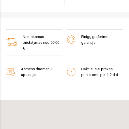
Nemokamas
Pinigų grąžinimo
pristatymas nuo 50.00
garantija
€
Asmens duomenų
Dažniausiai prekes
apsauga
pristatome per 1-2 d.d.