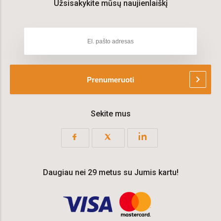
Užsisakykite mūsų naujienlaiškį
chevron_right
Prenumeruoti
Sekite mus
Daugiau nei 29 metus su Jumis kartu!