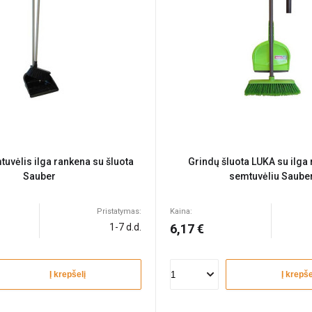
tuvėlis ilga rankena su šluota
Grindų šluota LUKA su ilga 
Sauber
semtuvėliu Saube
Pristatymas:
Kaina:
1-7 d.d.
6,17 €
Į krepšelį
Į krepše