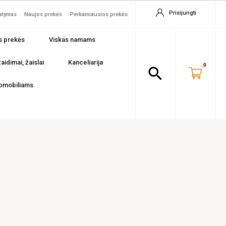
Prisijungti
tatymas
Naujos prekės
Perkamiausios prekės
s prekės
Viskas namams
aidimai, žaislai
Kanceliarija
0
search
omobiliams