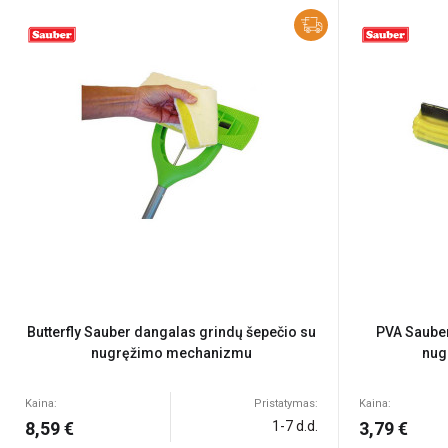
Butterfly Sauber dangalas grindų šepečio su
PVA Sauber
nugręžimo mechanizmu
nug
Kaina:
Pristatymas:
Kaina:
8,59 €
1-7 d.d.
3,79 €