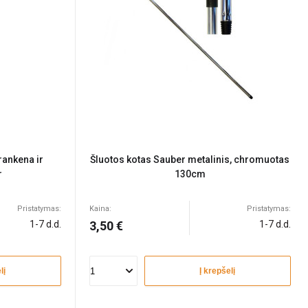
rankena ir
Šluotos kotas Sauber metalinis, chromuotas
r
130cm
Pristatymas:
Kaina:
Pristatymas:
1-7 d.d.
3,50 €
1-7 d.d.
lį
Į krepšelį