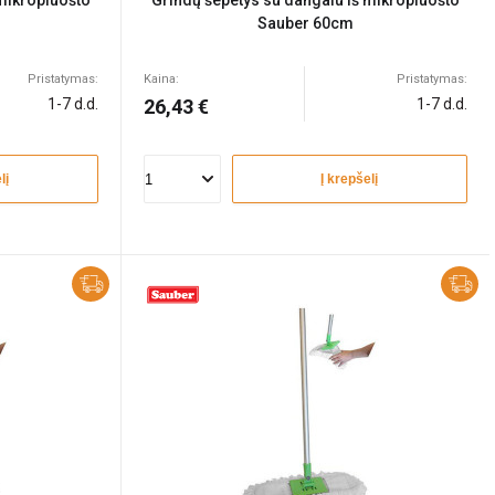
 mikropluošto
Grindų šepetys su dangalu iš mikropluošto
Sauber 60cm
Pristatymas:
Kaina:
Pristatymas:
1-7 d.d.
26,43 €
1-7 d.d.
lį
Į krepšelį