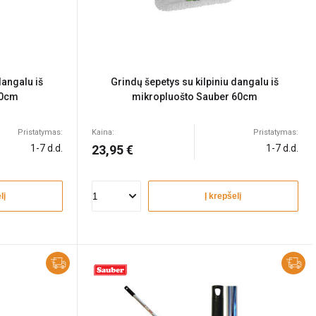
dangalu iš
Grindų šepetys su kilpiniu dangalu iš
40cm
mikropluošto Sauber 60cm
Pristatymas:
Kaina:
Pristatymas:
1-7 d.d.
23,95 €
1-7 d.d.
lį
Į krepšelį