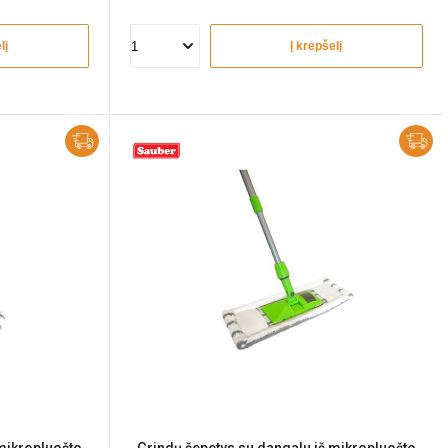
lį
Į krepšelį