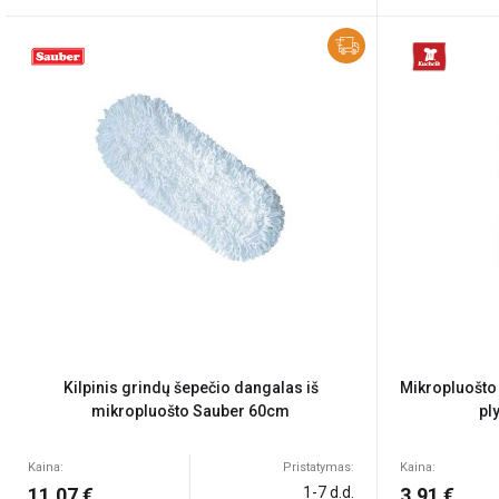
Kilpinis grindų šepečio dangalas iš
Mikropluošto
mikropluošto Sauber 60cm
pl
Kaina:
Pristatymas:
Kaina:
11,07 €
1-7 d.d.
3,91 €