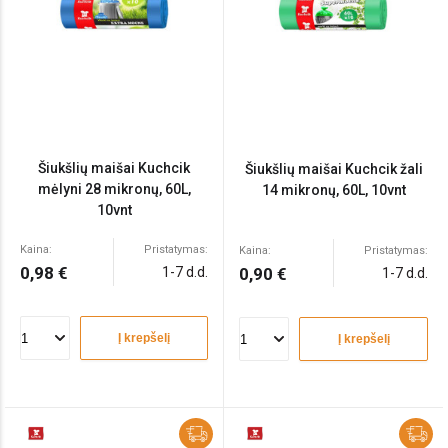
Šiukšlių maišai Kuchcik
Šiukšlių maišai Kuchcik žali
mėlyni 28 mikronų, 60L,
14 mikronų, 60L, 10vnt
10vnt
Kaina:
Pristatymas:
Kaina:
Pristatymas:
0,98 €
1-7 d.d.
0,90 €
1-7 d.d.
Į krepšelį
Į krepšelį