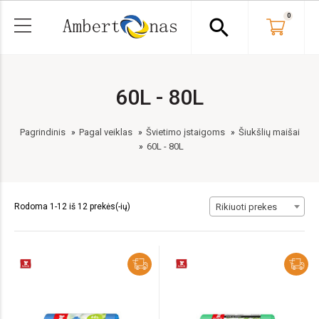
0
search
60L - 80L
Pagrindinis
Pagal veiklas
Švietimo įstaigoms
Šiukšlių maišai
60L - 80L
Rodoma 1-12 iš 12 prekės(-ių)
Rikiuoti prekes