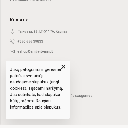
PVM kodas: LT598763917
Kontaktai
Taikos pr. 98, LT-51176, Kaunas
+370 656 39833
eshop@ambertonas.lt
close
Jūsų patogumui ir geresnei
patirčiai svetainėje
naudojame slapukus (angl.
cookies). Tęsdami naršymą,
Jūs sutinkate, kad slapukai
2020 © UAB "Ambertonas".
Visos teisės saugomos.
būtų įrašomi.
Daugiau
informacijos apie slapukus.
Sprendimas:
elPresta.eu