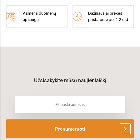
Asmens duomenų
Dažniausiai prekes
apsauga
pristatome per 1-2 d.d.
Užsisakykite mūsų naujienlaiškį
chevron_right
Prenumeruoti