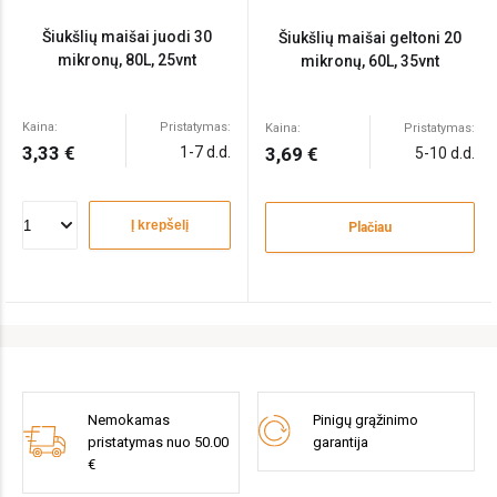
Šiukšlių maišai juodi 30
Šiukšlių maišai geltoni 20
mikronų, 80L, 25vnt
mikronų, 60L, 35vnt
Kaina:
Pristatymas:
Kaina:
Pristatymas:
3,33 €
1-7 d.d.
3,69 €
5-10 d.d.
Į krepšelį
Plačiau
Nemokamas
Pinigų grąžinimo
pristatymas nuo 50.00
garantija
€