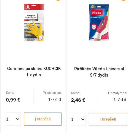
Guminės pirštinės KUCHCIK
Pirštinės Vileda Universal
L dydis
S/7 dydis
Kaina:
Pristatymas:
Kaina:
Pristatymas:
0,99 €
1-7 d.d.
2,46 €
1-7 d.d.
Į krepšelį
Į krepšelį