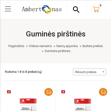
0
search
Guminės pirštinės
Pagrindinis
Viskas namams
Namų apyvoka
Buities prekės
Guminės pirštinės
Rodoma 1-8 iš 8 prekės(-ių)
Rikiuoti prekes