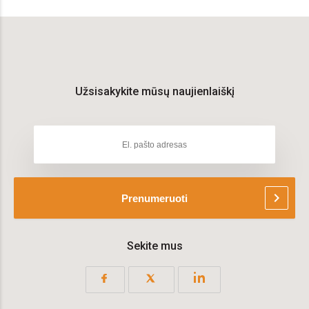
Užsisakykite mūsų naujienlaiškį
chevron_right
Prenumeruoti
Sekite mus