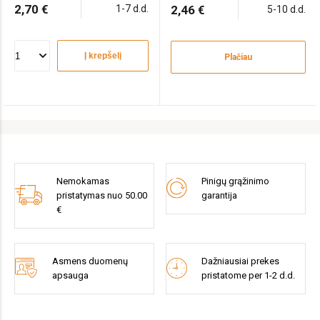
2,70 €
1-7 d.d.
2,46 €
5-10 d.d.
Į krepšelį
Plačiau
Nemokamas
Pinigų grąžinimo
pristatymas nuo 50.00
garantija
€
Asmens duomenų
Dažniausiai prekes
apsauga
pristatome per 1-2 d.d.