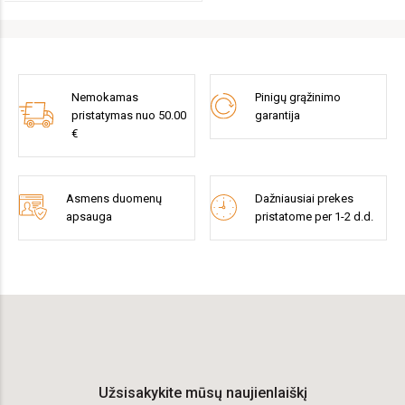
Nemokamas
Pinigų grąžinimo
pristatymas nuo 50.00
garantija
€
Asmens duomenų
Dažniausiai prekes
apsauga
pristatome per 1-2 d.d.
Užsisakykite mūsų naujienlaiškį