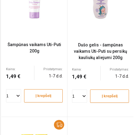
Šampūnas vaikams Uti-Puti
Dušo gelis - šampūnas
200g
vaikams Uti-Puti su persikų
kauliukų aliejumi 200g
Kaina:
Pristatymas:
Kaina:
Pristatymas:
1,49 €
1-7 d.d.
1,49 €
1-7 d.d.
Į krepšelį
Į krepšelį