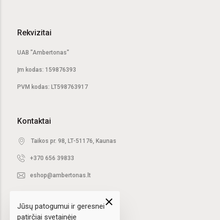
Rekvizitai
UAB "Ambertonas"
Įm kodas: 159876393
PVM kodas: LT598763917
Kontaktai
Taikos pr. 98, LT-51176, Kaunas
+370 656 39833
eshop@ambertonas.lt
close
Jūsų patogumui ir geresnei
patirčiai svetainėje