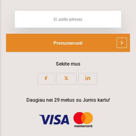
chevron_right
Prenumeruoti
Sekite mus
Daugiau nei 29 metus su Jumis kartu!