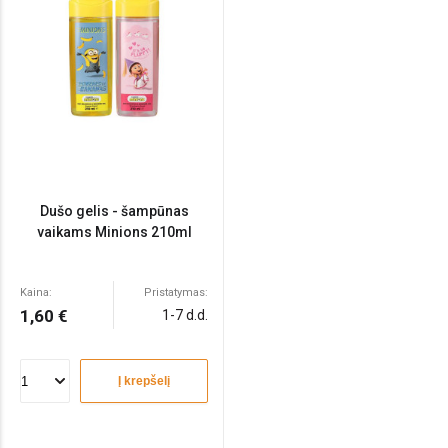
Dušo gelis - šampūnas
vaikams Minions 210ml
Kaina:
Pristatymas:
1,60 €
1-7 d.d.
Į krepšelį