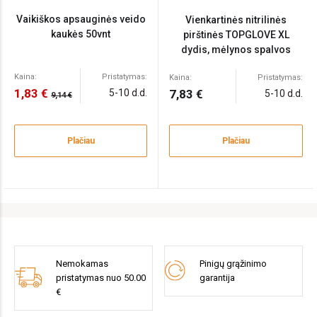
Vaikiškos apsauginės veido
Vienkartinės nitrilinės
kaukės 50vnt
pirštinės TOPGLOVE XL
dydis, mėlynos spalvos
100vnt
Kaina:
Pristatymas:
Kaina:
Pristatymas:
1,83 €
5-10 d.d.
7,83 €
5-10 d.d.
9,14 €
Plačiau
Plačiau
Nemokamas
Pinigų grąžinimo
pristatymas nuo 50.00
garantija
€