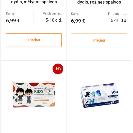
dydis, mėlynos spalvos
dydis, rožinės spalvos
100vnt
100vnt
Kaina:
Pristatymas:
Kaina:
Pristatymas:
6,99 €
5-10 d.d.
6,99 €
5-10 d.d.
Plačiau
Plačiau
-80%