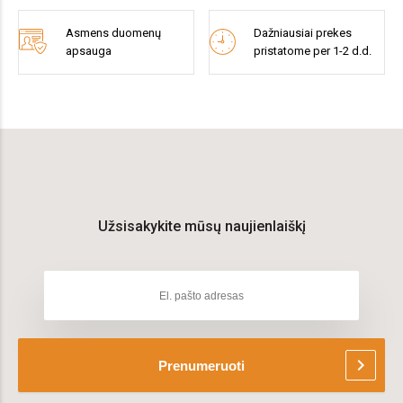
Asmens duomenų
Dažniausiai prekes
apsauga
pristatome per 1-2 d.d.
Užsisakykite mūsų naujienlaiškį
chevron_right
Prenumeruoti