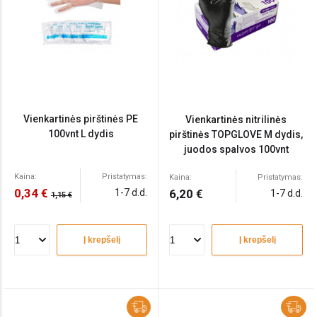
Vienkartinės pirštinės PE
Vienkartinės nitrilinės
100vnt L dydis
pirštinės TOPGLOVE M dydis,
juodos spalvos 100vnt
Kaina:
Pristatymas:
Kaina:
Pristatymas:
0,34 €
1-7 d.d.
6,20 €
1-7 d.d.
1,15 €
Į krepšelį
Į krepšelį