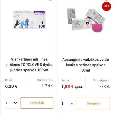
-80%
Vienkartinės nitrilinės
Apsauginės vaikiškos veido
pirštinės TOPGLOVE S dydis,
kaukės rožinės spalvos
juodos spalvos 100vnt
50vnt
Kaina:
Pristatymas:
Kaina:
Pristatymas:
6,20 €
1-7 d.d.
1,83 €
1-7 d.d.
9,14 €
Į krepšelį
Į krepšelį