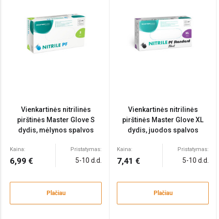
Vienkartinės nitrilinės
Vienkartinės nitrilinės
pirštinės Master Glove S
pirštinės Master Glove XL
dydis, mėlynos spalvos
dydis, juodos spalvos
100vnt
100vnt
Kaina:
Pristatymas:
Kaina:
Pristatymas:
6,99 €
7,41 €
5-10 d.d.
5-10 d.d.
Plačiau
Plačiau