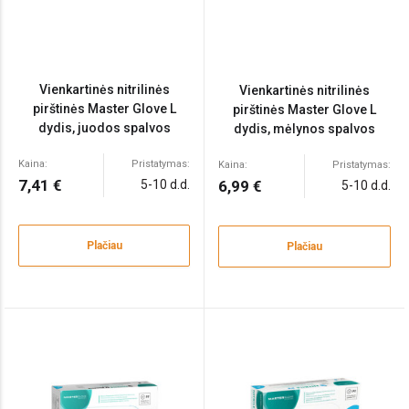
Vienkartinės nitrilinės
Vienkartinės nitrilinės
pirštinės Master Glove L
pirštinės Master Glove L
dydis, juodos spalvos
dydis, mėlynos spalvos
100vnt
100vnt
Kaina:
Pristatymas:
Kaina:
Pristatymas:
7,41 €
5-10 d.d.
6,99 €
5-10 d.d.
Plačiau
Plačiau