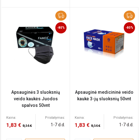
-80%
-80%
Apsauginės 3 sluoksnių
Apsauginė medicininė veido
veido kaukės Juodos
kaukė 3-jų sluoksnių 50vnt
spalvos 50vnt
Kaina:
Pristatymas:
Kaina:
Pristatymas:
1,83 €
1,83 €
1-7 d.d.
1-7 d.d.
9,14 €
9,14 €