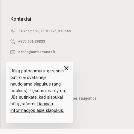
Kontaktai
Taikos pr. 98, LT-51176, Kaunas
+370 656 39833
eshop@ambertonas.lt
close
Jūsų patogumui ir geresnei
patirčiai svetainėje
naudojame slapukus (angl.
cookies). Tęsdami naršymą,
Jūs sutinkate, kad slapukai
2020 © UAB "Ambertonas".
Visos teisės saugomos.
būtų įrašomi.
Daugiau
informacijos apie slapukus.
Sprendimas:
elPresta.eu