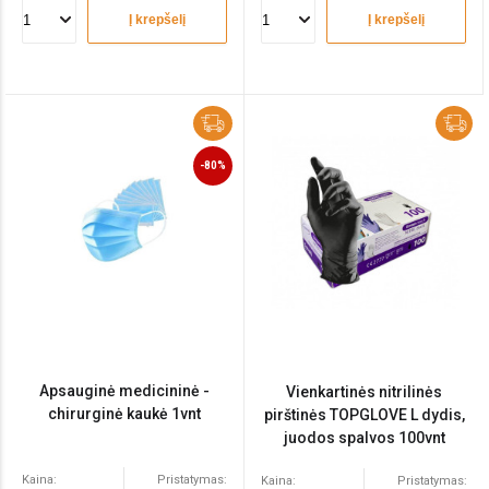
Į krepšelį
Į krepšelį
-80%
Apsauginė medicininė -
Vienkartinės nitrilinės
chirurginė kaukė 1vnt
pirštinės TOPGLOVE L dydis,
juodos spalvos 100vnt
Kaina:
Pristatymas:
Kaina:
Pristatymas: