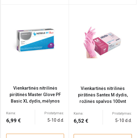
Vienkartinės nitrilinės
Vienkartinės nitrilinės
pirštinės Master Glove PF
pirštinės Santex M dydis,
Basic XL dydis, mėlynos
rožinės spalvos 100vnt
spalvos 100vnt
Kaina:
Pristatymas:
Kaina:
Pristatymas:
6,99 €
5-10 d.d.
6,52 €
5-10 d.d.