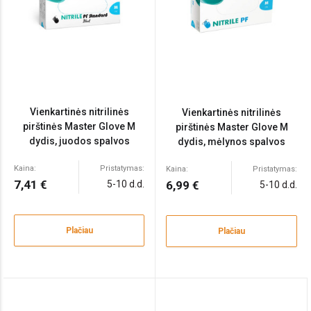
Vienkartinės nitrilinės
Vienkartinės nitrilinės
pirštinės Master Glove M
pirštinės Master Glove M
dydis, juodos spalvos
dydis, mėlynos spalvos
100vnt
100vnt
Kaina:
Pristatymas:
Kaina:
Pristatymas:
7,41 €
5-10 d.d.
6,99 €
5-10 d.d.
Plačiau
Plačiau