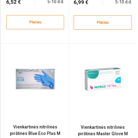
6,52 €
5-10 d.d.
6,99 €
5-10 d.d.
Plačiau
Plačiau
Vienkartinės nitrilinės
Vienkartinės nitrilinės
pirštinės Blue Eco Plus M
pirštinės Master Glove M