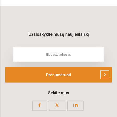
Užsisakykite mūsų naujienlaiškį
chevron_right
Prenumeruoti
Sekite mus