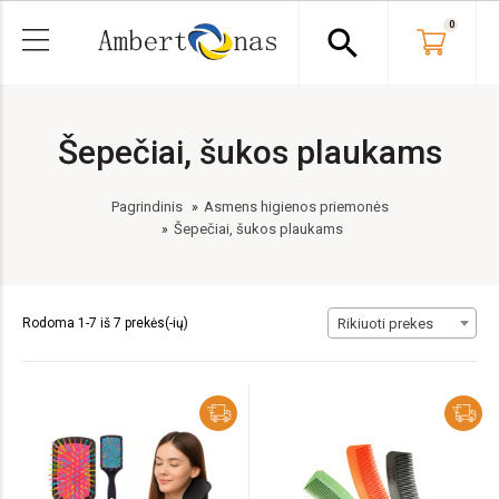
0
search
Šepečiai, šukos plaukams
Pagrindinis
Asmens higienos priemonės
Šepečiai, šukos plaukams
Rodoma 1-7 iš 7 prekės(-ių)
Rikiuoti prekes