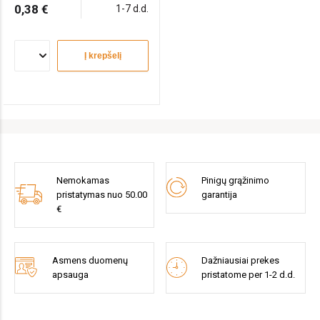
0,38 €
1-7 d.d.
Į krepšelį
Nemokamas
Pinigų grąžinimo
pristatymas nuo 50.00
garantija
€
Asmens duomenų
Dažniausiai prekes
apsauga
pristatome per 1-2 d.d.