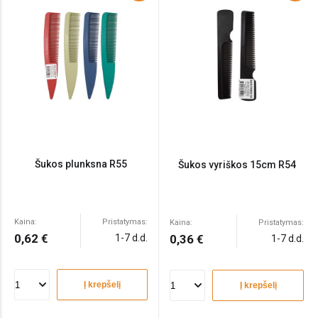
Šukos plunksna R55
Šukos vyriškos 15cm R54
Kaina:
Pristatymas:
Kaina:
Pristatymas:
0,62 €
1-7 d.d.
0,36 €
1-7 d.d.
Į krepšelį
Į krepšelį