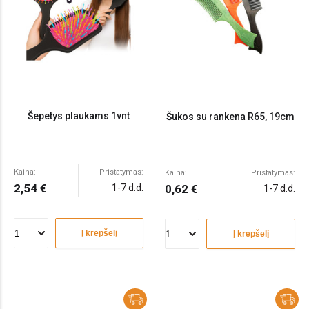
Šepetys plaukams 1vnt
Šukos su rankena R65, 19cm
Kaina:
Pristatymas:
Kaina:
Pristatymas:
2,54 €
1-7 d.d.
0,62 €
1-7 d.d.
Į krepšelį
Į krepšelį