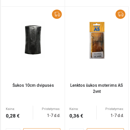
Šukos 10cm dvipusės
Lenktos šukos moterims AS
2vnt
Kaina:
Pristatymas:
Kaina:
Pristatymas:
0,28 €
0,36 €
1-7 d.d.
1-7 d.d.