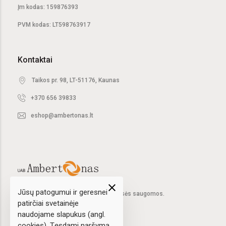
Įm kodas: 159876393
PVM kodas: LT598763917
Kontaktai
Taikos pr. 98, LT-51176, Kaunas
+370 656 39833
eshop@ambertonas.lt
close
Jūsų patogumui ir geresnei
2020 © UAB "Ambertonas".
Visos teisės saugomos.
patirčiai svetainėje
naudojame slapukus (angl.
cookies). Tęsdami naršymą,