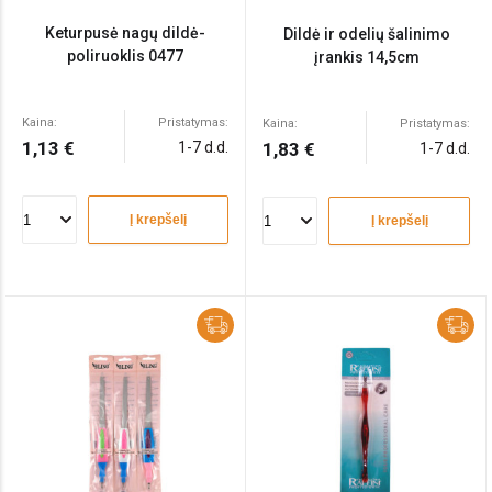
Keturpusė nagų dildė-
Dildė ir odelių šalinimo
poliruoklis 0477
įrankis 14,5cm
Kaina:
Pristatymas:
Kaina:
Pristatymas:
1,13 €
1-7 d.d.
1,83 €
1-7 d.d.
Į krepšelį
Į krepšelį