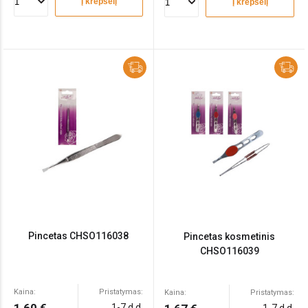
Į krepšelį
Į krepšelį
Pincetas CHSO116038
Pincetas kosmetinis
CHSO116039
Kaina:
Pristatymas:
Kaina:
Pristatymas:
1-7 d.d.