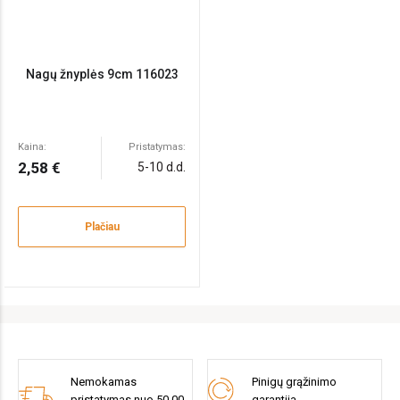
Nagų žnyplės 9cm 116023
Kaina:
Pristatymas:
2,58 €
5-10 d.d.
Plačiau
Nemokamas
Pinigų grąžinimo
pristatymas nuo 50.00
garantija