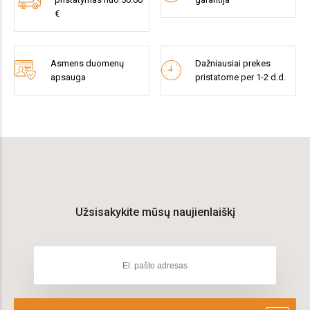
€
Asmens duomenų
Dažniausiai prekes
apsauga
pristatome per 1-2 d.d.
Užsisakykite mūsų naujienlaiškį