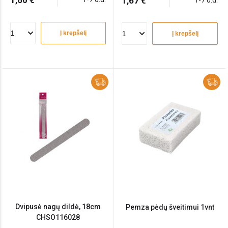
1,60 €
1,67 €
1-7 d.d.
Į krepšelį
Į krepšelį
Dvipusė nagų dildė, 18cm
Pemza pėdų šveitimui 1vnt
CHSO116028