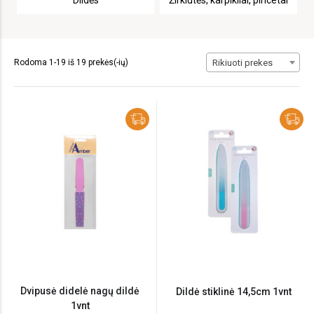
Dildės
Žirklutės, karpikliai, pincetai
Rodoma 1-19 iš 19 prekės(-ių)
Rikiuoti prekes
Dvipusė didelė nagų dildė
Dildė stiklinė 14,5cm 1vnt
1vnt