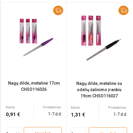
Nagų dildė, metalinė 17cm
Nagų dildė, metalinė su
CHSO116026
odelių šalinimo įrankiu
19cm CHSO116027
Kaina:
Pristatymas:
Kaina:
Pristatymas:
0,91 €
1-7 d.d.
1,31 €
1-7 d.d.