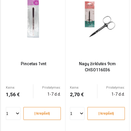
Pincetas 1vnt
Nagų žirklutės 9cm
CHSO116036
Kaina:
Pristatymas:
Kaina:
Pristatymas:
1,56 €
2,70 €
1-7 d.d.
1-7 d.d.
Į krepšelį
Į krepšelį