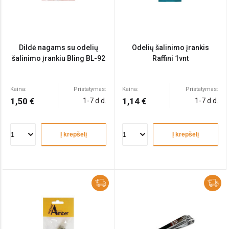
Dildė nagams su odelių
Odelių šalinimo įrankis
šalinimo įrankiu Bling BL-92
Raffini 1vnt
Kaina:
Pristatymas:
Kaina:
Pristatymas:
1,50 €
1,14 €
1-7 d.d.
1-7 d.d.
Į krepšelį
Į krepšelį