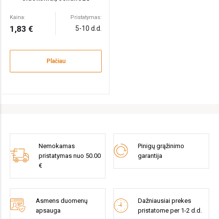
Kaina:
Pristatymas:
1,83 €
5-10 d.d.
Plačiau
Nemokamas
Pinigų grąžinimo
pristatymas nuo 50.00
garantija
€
Asmens duomenų
Dažniausiai prekes
apsauga
pristatome per 1-2 d.d.