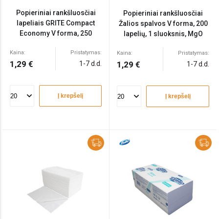
Popieriniai rankšluosčiai
Popieriniai rankšluosčiai
lapeliais GRITE Compact
Žalios spalvos V forma, 200
Economy V forma, 250
lapelių, 1 sluoksnis, MgO
lapelių, 2 sluoksniai
Kaina:
Pristatymas:
Kaina:
Pristatymas:
1,29 €
1-7 d.d.
1,29 €
1-7 d.d.
Į krepšelį
Į krepšelį