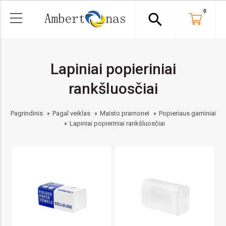
0
search
Lapiniai popieriniai
rankšluosčiai
Pagrindinis
Pagal veiklas
Maisto pramonei
Popieriaus gaminiai
Lapiniai popieriniai rankšluosčiai