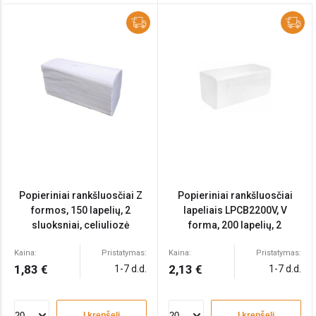
Popieriniai rankšluosčiai Z
Popieriniai rankšluosčiai
formos, 150 lapelių, 2
lapeliais LPCB2200V, V
sluoksniai, celiuliozė
forma, 200 lapelių, 2
sluoksniai, celiuliozė
Kaina:
Pristatymas:
Kaina:
Pristatymas:
1,83 €
2,13 €
1-7 d.d.
1-7 d.d.
Į krepšelį
Į krepšelį