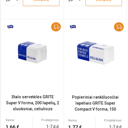
Stalo servetėlės GRITE
Popieriniai rankšluosčiai
Super V forma, 200 lapelių, 2
lapeliais GRITE Super
sluoksniai, celiuliozė
Compact V forma, 150
lapelių, 2 sluoksniai
Kaina:
Pristatymas:
Kaina:
Pristatymas:
1,66 €
1-7 d.d.
1,77 €
1-7 d.d.