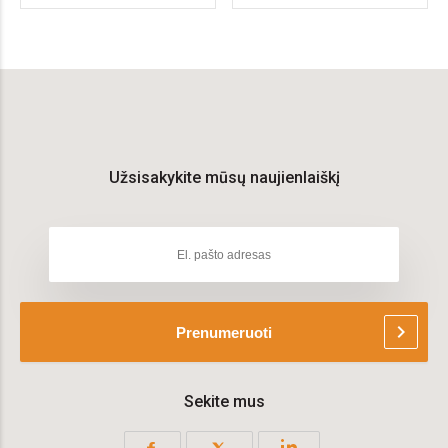
Užsisakykite mūsų naujienlaiškį
chevron_right
Prenumeruoti
Sekite mus