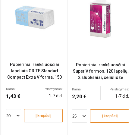
Popieriniai rankšluosčiai
Popieriniai rankšluosčiai
lapeliais GRITE Standart
Super V formos, 120 lapelių,
Compact Extra V forma, 150
2 sluoksniai, celiuliozė
lapelių, 2 sluoksniai
Kaina:
Pristatymas:
Kaina:
Pristatymas:
1,43 €
1-7 d.d.
2,20 €
1-7 d.d.
Į krepšelį
Į krepšelį