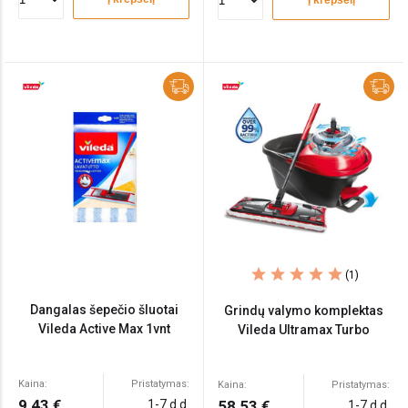
Į krepšelį
(1)
Dangalas šepečio šluotai
Grindų valymo komplektas
Vileda Active Max 1vnt
Vileda Ultramax Turbo
Kaina:
Pristatymas:
Kaina:
Pristatymas:
9,43 €
1-7 d.d.
58,53 €
1-7 d.d.