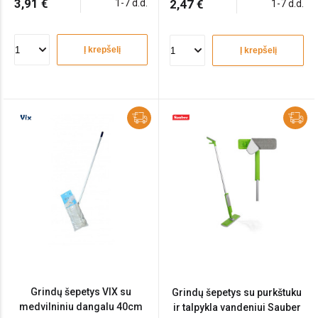
3,91 €
1-7 d.d.
2,47 €
1-7 d.d.
Į krepšelį
Į krepšelį
Grindų šepetys VIX su
Grindų šepetys su purkštuku
medvilniniu dangalu 40cm
ir talpykla vandeniui Sauber