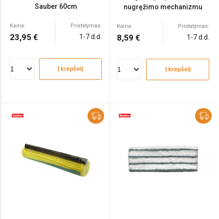
Sauber 60cm
nugręžimo mechanizmu
Kaina:
Pristatymas:
Kaina:
Pristatymas:
23,95 €
1-7 d.d.
8,59 €
1-7 d.d.
Į krepšelį
Į krepšelį