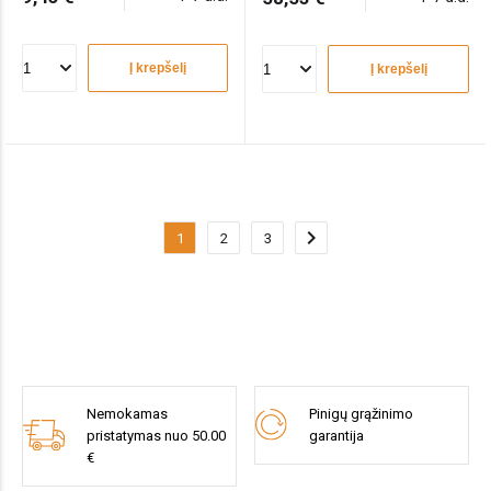
Į krepšelį
Į krepšelį
chevron_right
1
2
3
Nemokamas
Pinigų grąžinimo
pristatymas nuo 50.00
garantija
€