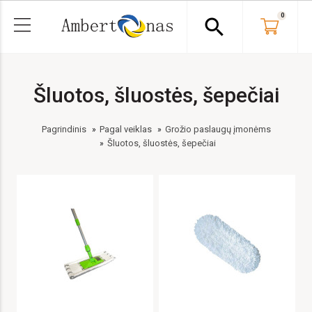
0
search
Šluotos, šluostės, šepečiai
Pagrindinis
Pagal veiklas
Grožio paslaugų įmonėms
Šluotos, šluostės, šepečiai