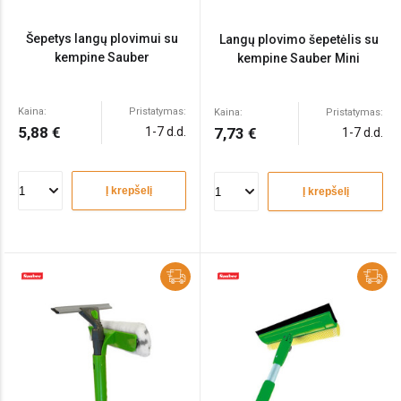
Šepetys langų plovimui su
Langų plovimo šepetėlis su
kempine Sauber
kempine Sauber Mini
Kaina:
Pristatymas:
Kaina:
Pristatymas:
5,88 €
1-7 d.d.
7,73 €
1-7 d.d.
Į krepšelį
Į krepšelį