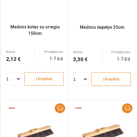
Medinis kotas su sriegiu
Medinis šepetys 35cm
150cm
Kaina:
Pristatymas:
Kaina:
Pristatymas:
2,12 €
1-7 d.d.
3,30 €
1-7 d.d.
Į krepšelį
Į krepšelį