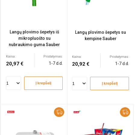
Langų plovimo šepetys iš
Langų plovimo šepetys su
mikropluošto su
kempine Sauber
nubraukimo guma Sauber
Kaina:
Pristatymas:
Kaina:
Pristatymas:
20,97 €
1-7 d.d.
20,92 €
1-7 d.d.
Į krepšelį
Į krepšelį