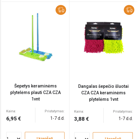
Šepetys keraminėms
Dangalas šepečio šluotai
plytelėms plauti CZA CZA
CZA CZA keraminėms
1vnt
plytelėms 1vnt
Kaina:
Pristatymas:
Kaina:
Pristatymas:
6,95 €
1-7 d.d.
3,88 €
1-7 d.d.
Į krepšelį