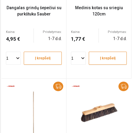
Dangalas grindų šepečiui su
Medinis kotas su sriegiu
purkštuku Sauber
120cm
Kaina:
Pristatymas:
Kaina:
Pristatymas:
4,95 €
1,77 €
1-7 d.d.
1-7 d.d.
Į krepšelį
Į krepšelį