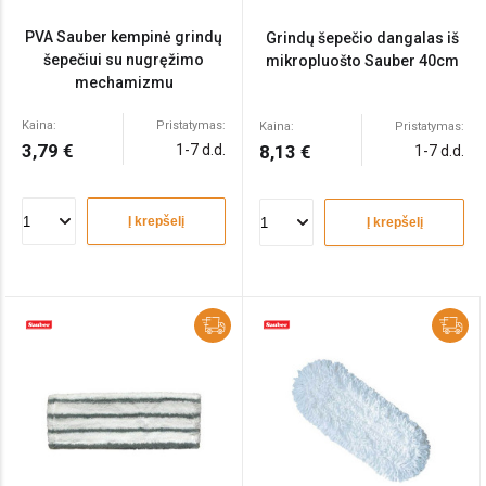
PVA Sauber kempinė grindų
Grindų šepečio dangalas iš
šepečiui su nugręžimo
mikropluošto Sauber 40cm
mechamizmu
Kaina:
Pristatymas:
Kaina:
Pristatymas:
3,79 €
1-7 d.d.
8,13 €
1-7 d.d.
Į krepšelį
Į krepšelį