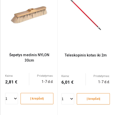
Šepetys medinis NYLON
Teleskopinis kotas iki 2m
30cm
Kaina:
Pristatymas:
Kaina:
Pristatymas:
2,81 €
1-7 d.d.
6,01 €
1-7 d.d.
Į krepšelį
Į krepšelį