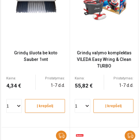
Grindų šluota be koto
Grindų valymo komplektas
Sauber 1vnt
VILEDA Easy Wring & Clean
TURBO
Kaina:
Pristatymas:
Kaina:
Pristatymas:
4,34 €
55,82 €
1-7 d.d.
1-7 d.d.
Į krepšelį
Į krepšelį