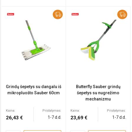
Grindų šepetys su dangalu iš
Butterfly Sauber grindų
mikropluošto Sauber 60cm
šepetys su nugrežimo
mechanizmu
Kaina:
Pristatymas:
Kaina:
Pristatymas:
26,43 €
23,69 €
1-7 d.d.
1-7 d.d.