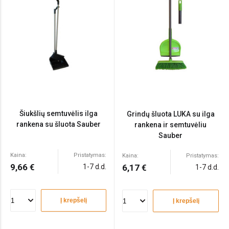
Šiukšlių semtuvėlis ilga
Grindų šluota LUKA su ilga
rankena su šluota Sauber
rankena ir semtuvėliu
Sauber
Kaina:
Pristatymas:
Kaina:
Pristatymas:
9,66 €
1-7 d.d.
6,17 €
1-7 d.d.
Į krepšelį
Į krepšelį