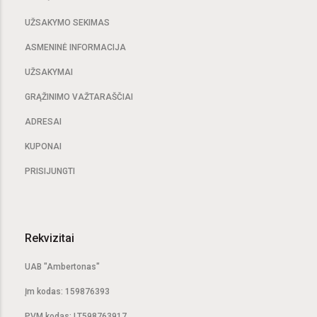
UŽSAKYMO SEKIMAS
ASMENINĖ INFORMACIJA
UŽSAKYMAI
GRĄŽINIMO VAŽTARAŠČIAI
ADRESAI
KUPONAI
PRISIJUNGTI
Rekvizitai
UAB "Ambertonas"
Įm kodas: 159876393
PVM kodas: LT598763917