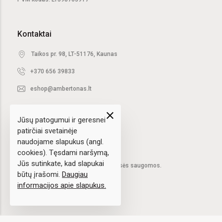
Kontaktai
Taikos pr. 98, LT-51176, Kaunas
+370 656 39833
eshop@ambertonas.lt
close
Jūsų patogumui ir geresnei
patirčiai svetainėje
naudojame slapukus (angl.
cookies). Tęsdami naršymą,
Jūs sutinkate, kad slapukai
2020 © UAB "Ambertonas".
Visos teisės saugomos.
būtų įrašomi.
Daugiau
informacijos apie slapukus.
Sprendimas:
elPresta.eu