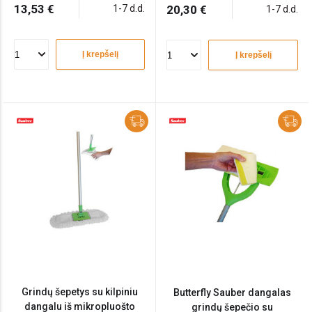
13,53 €
1-7 d.d.
20,30 €
1-7 d.d.
Į krepšelį
Į krepšelį
Grindų šepetys su kilpiniu
Butterfly Sauber dangalas
dangalu iš mikropluošto
grindų šepečio su