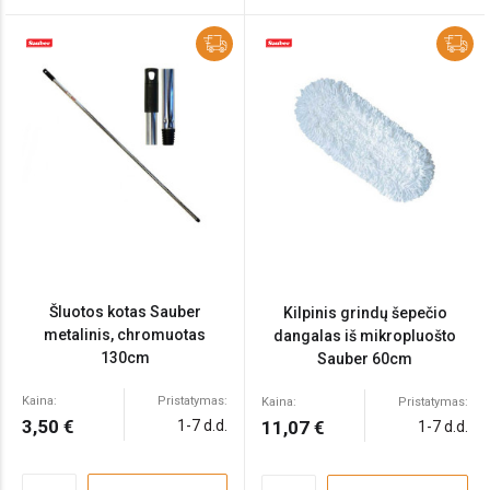
Šluotos kotas Sauber
Kilpinis grindų šepečio
metalinis, chromuotas
dangalas iš mikropluošto
130cm
Sauber 60cm
Kaina:
Pristatymas:
Kaina:
Pristatymas:
3,50 €
1-7 d.d.
11,07 €
1-7 d.d.