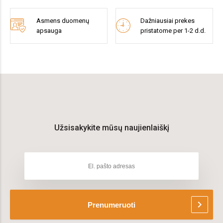
Asmens duomenų
Dažniausiai prekes
apsauga
pristatome per 1-2 d.d.
Užsisakykite mūsų naujienlaiškį
chevron_right
Prenumeruoti