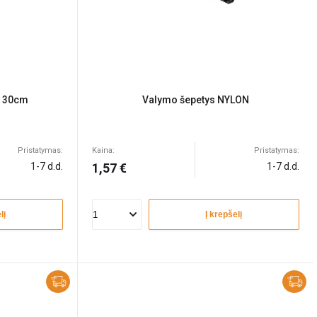
N 30cm
Valymo šepetys NYLON
Pristatymas:
Kaina:
Pristatymas:
1-7 d.d.
1,57 €
1-7 d.d.
lį
Į krepšelį