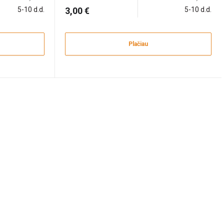
5-10 d.d.
3,00 €
5-10 d.d.
Plačiau