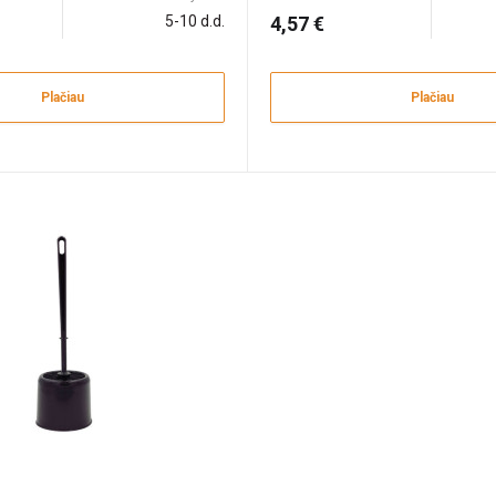
5-10 d.d.
4,57 €
Plačiau
Plačiau