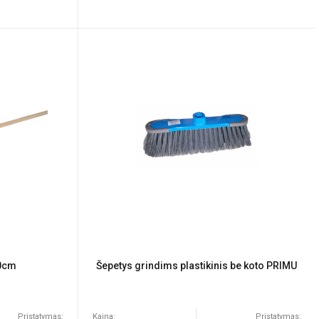
20cm
Šepetys grindims plastikinis be koto PRIMU
Pristatymas:
Kaina:
Pristatymas: