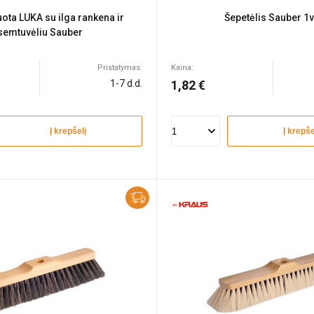
uota LUKA su ilga rankena ir
Šepetėlis Sauber 1v
semtuvėliu Sauber
Pristatymas:
Kaina:
1-7 d.d.
1,82 €
Į krepšelį
Į krepše