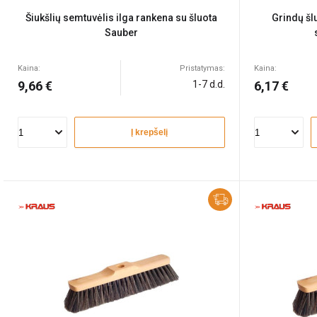
Šiukšlių semtuvėlis ilga rankena su šluota
Grindų šl
Sauber
Kaina:
Pristatymas:
Kaina:
9,66 €
1-7 d.d.
6,17 €
Į krepšelį