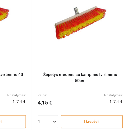
virtinimu 40
Šepetys medinis su kampiniu tvirtinimu
50cm
Pristatymas:
Kaina:
Pristatymas:
1-7 d.d.
4,15 €
1-7 d.d.
lį
Į krepšelį