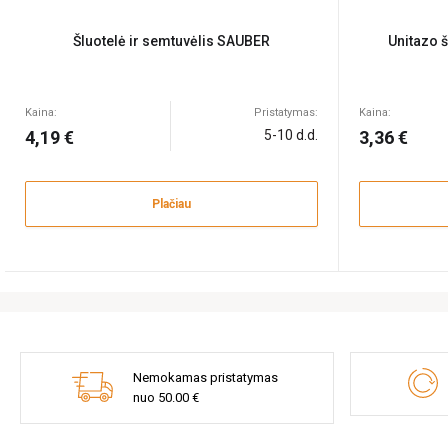
Šluotelė ir semtuvėlis SAUBER
Unitazo 
Kaina:
Pristatymas:
Kaina:
4,19 €
5-10 d.d.
3,36 €
Plačiau
Nemokamas pristatymas
nuo 50.00 €