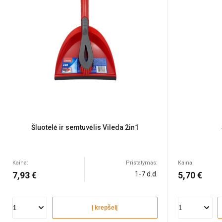
Šluotelė ir semtuvėlis Vileda 2in1
Kaina:
Pristatymas:
Kaina:
7,93 €
1-7 d.d.
5,70 €
Į krepšelį