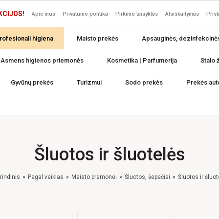
KCIJOS!
Apie mus
Privatumo politika
Pirkimo taisyklės
Atsiskaitymas
Pris
rofesionali higiena
Maisto prekės
Apsauginės, dezinfekcinė
Asmens higienos priemonės
Kosmetika | Parfumerija
Stalo ž
Gyvūnų prekės
Turizmui
Sodo prekės
Prekės aut
Šluotos ir šluotelės
rindinis
Pagal veiklas
Maisto pramonei
Šluotos, šepečiai
Šluotos ir šluot