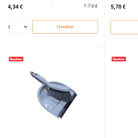
4,34 €
1-7 d.d.
5,70 €
Į krepšelį