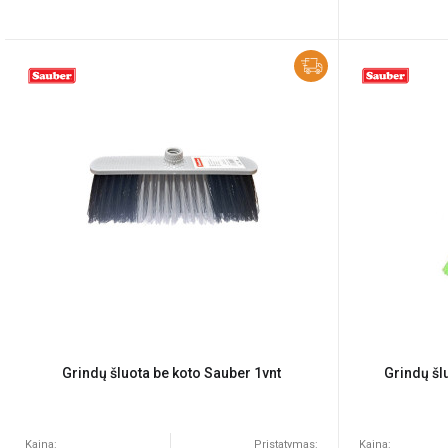
Grindų šluota be koto Sauber 1vnt
Grindų šl
Kaina:
Pristatymas:
Kaina: