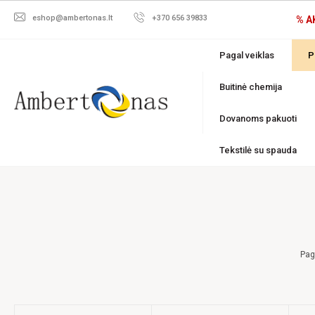
eshop@ambertonas.lt
+370 656 39833
% A
Pagal veiklas
P
Buitinė chemija
Dovanoms pakuoti
Tekstilė su spauda
Pag