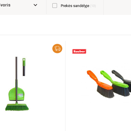
expand_more
Svoris
Prekės sandėlyje
13