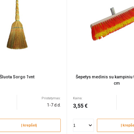
Šluota Sorgo 1vnt
Šepetys medinis su kampiniu t
cm
Pristatymas:
Kaina:
1-7 d.d.
3,55 €
Į krepšelį
Į krepše