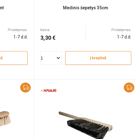
nt
Medinis šepetys 35cm
Pristatymas:
Kaina:
Pristatymas:
1-7 d.d.
3,30 €
1-7 d.d.
lį
Į krepšelį