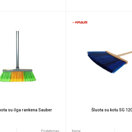
uota su ilga rankena Sauber
Šluota su kotu SG 1
Pristatymas:
Kaina: