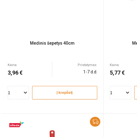
Medinis šepetys 40cm
Me
Kaina:
Pristatymas:
Kaina:
3,96 €
1-7 d.d.
5,77 €
Į krepšelį