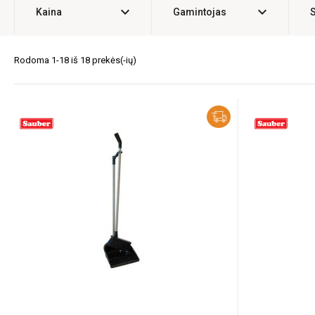
expand_more
expand_more
Kaina
Gamintojas
Rodoma 1-18 iš 18 prekės(-ių)