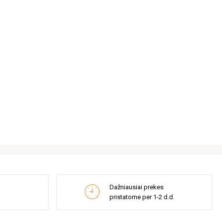
Dažniausiai prekes
pristatome per 1-2 d.d.