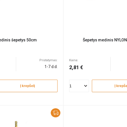
dinis šepetys 50cm
Šepetys medinis NYLO
Pristatymas:
Kaina:
1-7 d.d.
2,81 €
Į krepšelį
Į krepše