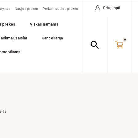
Prisijungti
tatymas
Naujos prekės
Perkamiausios prekės
s prekės
Viskas namams
aidimai, žaislai
Kanceliarija
0
search
omobiliams
elės