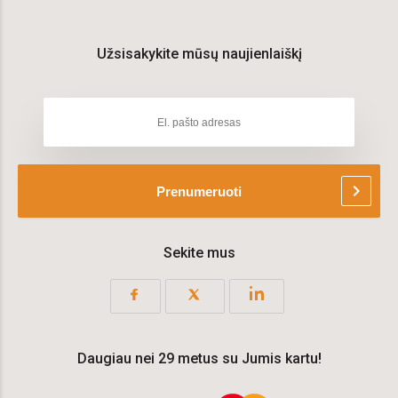
Užsisakykite mūsų naujienlaiškį
chevron_right
Prenumeruoti
Sekite mus
Daugiau nei 29 metus su Jumis kartu!