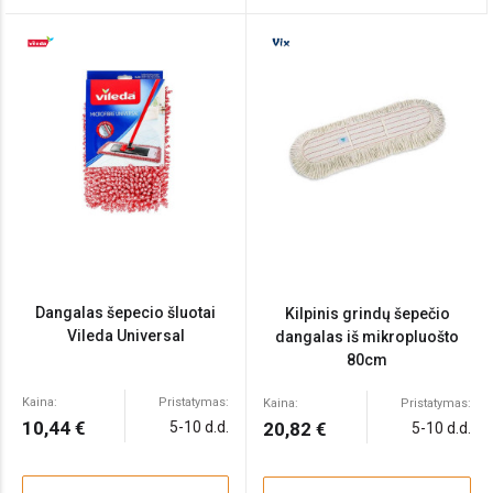
Dangalas šepecio šluotai
Kilpinis grindų šepečio
Vileda Universal
dangalas iš mikropluošto
80cm
Kaina:
Pristatymas:
Kaina:
Pristatymas:
10,44 €
5-10 d.d.
20,82 €
5-10 d.d.