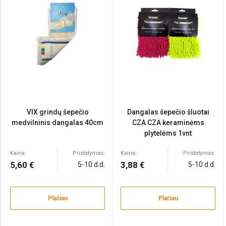
VIX grindų šepečio
Dangalas šepečio šluotai
medvilninis dangalas 40cm
CZA CZA keraminėms
plytelėms 1vnt
Kaina:
Pristatymas:
Kaina:
Pristatymas:
5,60 €
3,88 €
5-10 d.d.
5-10 d.d.
Plačiau
Plačiau