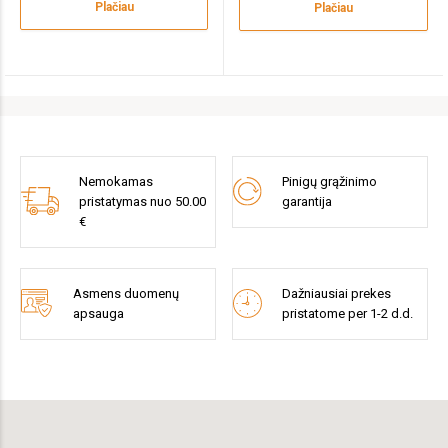
Plačiau
Plačiau
Nemokamas
Pinigų grąžinimo
pristatymas nuo 50.00
garantija
€
Asmens duomenų
Dažniausiai prekes
apsauga
pristatome per 1-2 d.d.