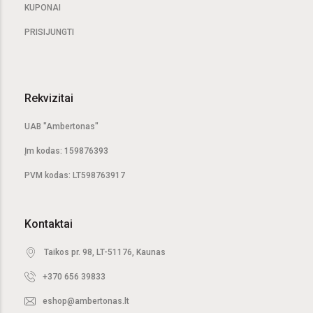
KUPONAI
PRISIJUNGTI
Rekvizitai
UAB "Ambertonas"
Įm kodas: 159876393
PVM kodas: LT598763917
Kontaktai
Taikos pr. 98, LT-51176, Kaunas
+370 656 39833
eshop@ambertonas.lt