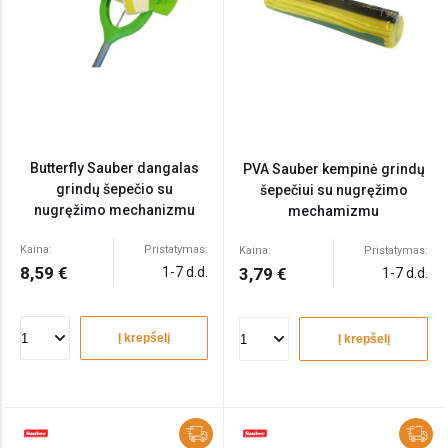
Butterfly Sauber dangalas
PVA Sauber kempinė grindų
grindų šepečio su
šepečiui su nugręžimo
nugręžimo mechanizmu
mechamizmu
Kaina:
Pristatymas:
Kaina:
Pristatymas:
8,59 €
1-7 d.d.
3,79 €
1-7 d.d.
Į krepšelį
Į krepšelį