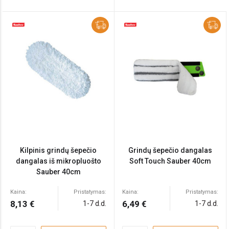
Kilpinis grindų šepečio
Grindų šepečio dangalas
dangalas iš mikropluošto
Soft Touch Sauber 40cm
Sauber 40cm
Kaina:
Pristatymas:
Kaina:
Pristatymas:
8,13 €
6,49 €
1-7 d.d.
1-7 d.d.