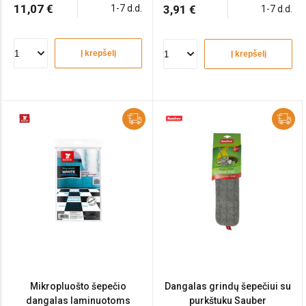
11,07 €
1-7 d.d.
3,91 €
1-7 d.d.
Į krepšelį
Į krepšelį
Mikropluošto šepečio
Dangalas grindų šepečiui su
dangalas laminuotoms
purkštuku Sauber