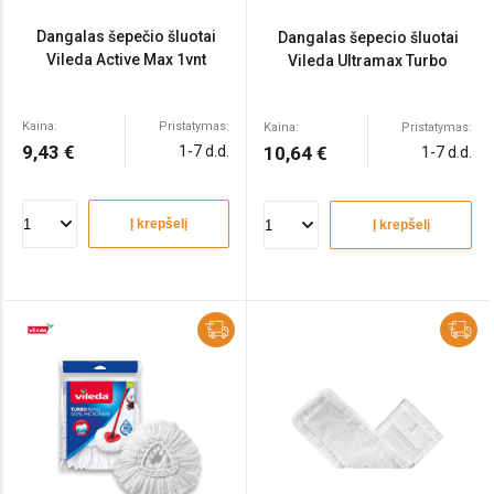
Dangalas šepečio šluotai
Dangalas šepecio šluotai
Vileda Active Max 1vnt
Vileda Ultramax Turbo
Kaina:
Pristatymas:
Kaina:
Pristatymas:
9,43 €
1-7 d.d.
10,64 €
1-7 d.d.
Į krepšelį
Į krepšelį