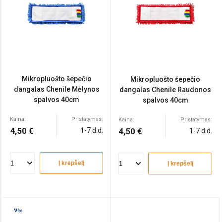
Mikropluošto šepečio
Mikropluošto šepečio
dangalas Chenile Mėlynos
dangalas Chenile Raudonos
spalvos 40cm
spalvos 40cm
Kaina:
Pristatymas:
Kaina:
Pristatymas:
4,50 €
1-7 d.d.
4,50 €
1-7 d.d.
Į krepšelį
Į krepšelį