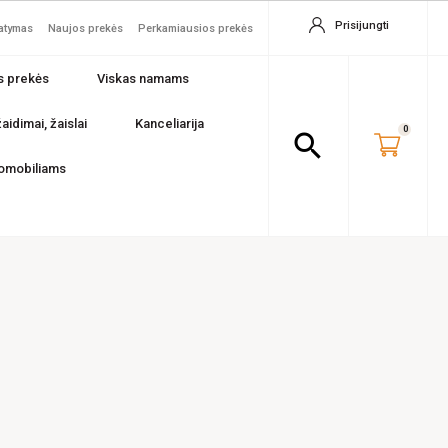
Prisijungti
tatymas
Naujos prekės
Perkamiausios prekės
s prekės
Viskas namams
aidimai, žaislai
Kanceliarija
0
search
omobiliams