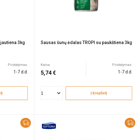
jautiena 3kg
Sausas šunų ėdalas TROPI su paukštiena 3kg
Pristatymas:
Kaina:
Pristatymas:
1-7 d.d.
5,74 €
1-7 d.d.
lį
Į krepšelį