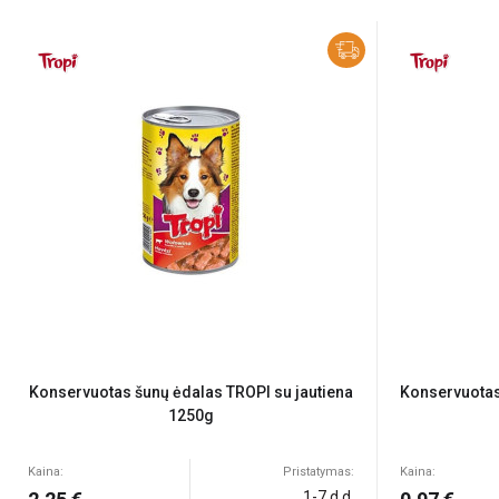
Konservuotas šunų ėdalas TROPI su jautiena
Konservuotas
1250g
Kaina:
Pristatymas:
Kaina:
1-7 d.d.