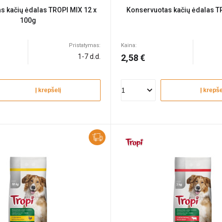
s kačių ėdalas TROPI MIX 12 x
Konservuotas kačių ėdalas T
100g
Pristatymas:
Kaina:
1-7 d.d.
2,58 €
Į krepšelį
Į krepše