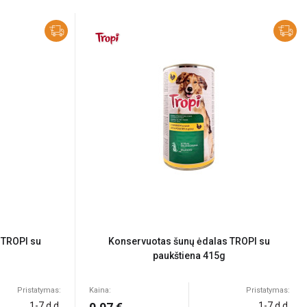
 TROPI su
Konservuotas šunų ėdalas TROPI su
paukštiena 415g
Pristatymas:
Kaina:
Pristatymas:
1-7 d.d.
1-7 d.d.