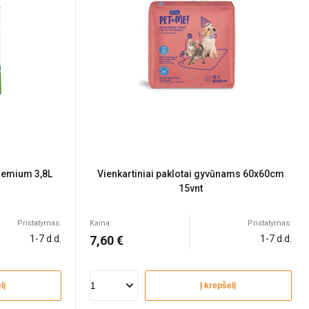
Premium 3,8L
Vienkartiniai paklotai gyvūnams 60x60cm
15vnt
Pristatymas:
Kaina:
Pristatymas:
1-7 d.d.
7,60 €
1-7 d.d.
lį
Į krepšelį