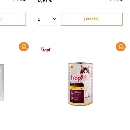
0,97 €
lį
Į krepšelį