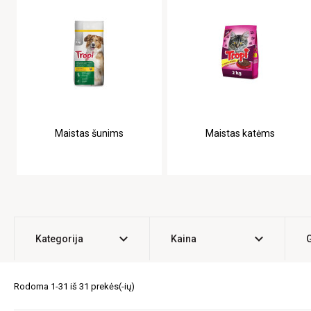
Maistas šunims
Maistas katėms
expand_more
expand_more
Kategorija
Kaina
Rodoma 1-31 iš 31 prekės(-ių)