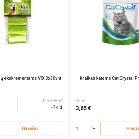
unų ekskrementams VIX 3x30vnt
Kraikas katėms Cat Crystal 
Pristatymas:
Kaina:
1-7 d.d.
3,65 €
Į krepšelį
Į krepše