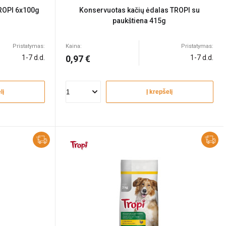
ROPI 6x100g
Konservuotas kačių ėdalas TROPI su
paukštiena 415g
Pristatymas:
Kaina:
Pristatymas:
1-7 d.d.
0,97 €
1-7 d.d.
lį
Į krepšelį