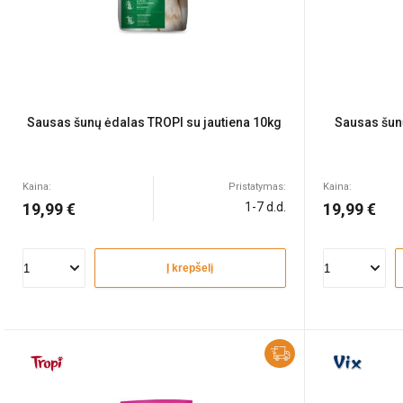
Sausas šunų ėdalas TROPI su jautiena 10kg
Sausas šun
Kaina:
Pristatymas:
Kaina:
19,99 €
1-7 d.d.
19,99 €
Į krepšelį