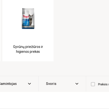
Gyvūnų priežiūros ir
higienos prekės
expand_more
expand_more
Gamintojas
Svoris
Prekės 