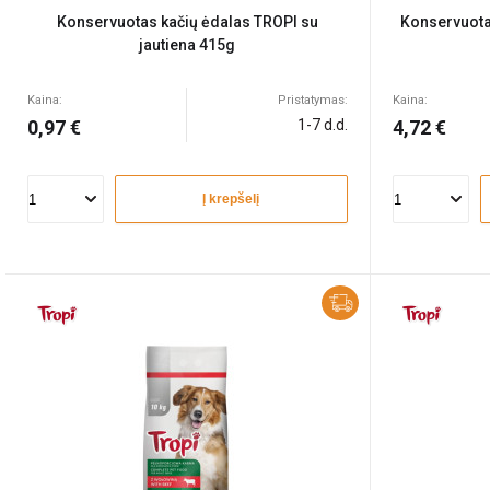
Konservuotas kačių ėdalas TROPI su
Konservuota
jautiena 415g
Kaina:
Pristatymas:
Kaina:
0,97 €
1-7 d.d.
4,72 €
Į krepšelį