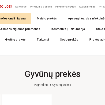
KCIJOS!
Apie mus
Privatumo politika
Pirkimo taisyklės
Atsiskaitymas
Pris
rofesionali higiena
Maisto prekės
Apsauginės, dezinfekcinė
Asmens higienos priemonės
Kosmetika | Parfumerija
Stalo ž
Gyvūnų prekės
Turizmui
Sodo prekės
Prekės aut
Gyvūnų prekės
Pagrindinis
Gyvūnų prekės