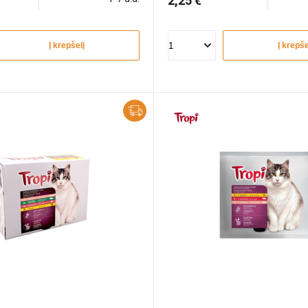
2,25 €
Į krepšelį
Į krepše