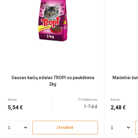
Sausas kačių ėdalas TROPI su paukštiena
Maišeliai š
2kg
Kaina:
Pristatymas:
Kaina:
5,54 €
1-7 d.d.
2,48 €
Į krepšelį