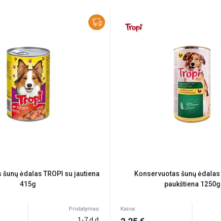
 šunų ėdalas TROPI su jautiena
Konservuotas šunų ėdalas
415g
paukštiena 1250g
Pristatymas:
Kaina:
1-7 d.d.