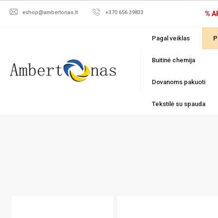
eshop@ambertonas.lt
+370 656 39833
% A
Pagal veiklas
P
Buitinė chemija
Dovanoms pakuoti
Tekstilė su spauda