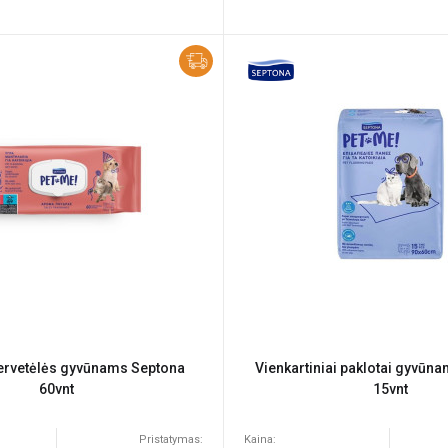
ervetėlės gyvūnams Septona
Vienkartiniai paklotai gyvū
60vnt
15vnt
Pristatymas:
Kaina: