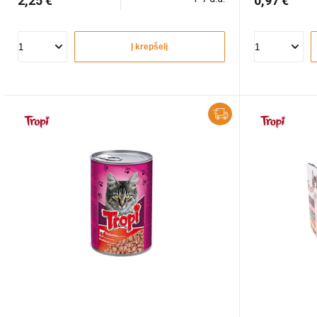
2,25 €
0,97 €
Į krepšelį