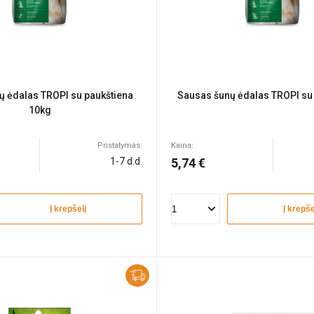
ų ėdalas TROPI su paukštiena
Sausas šunų ėdalas TROPI su 
10kg
Pristatymas:
Kaina:
1-7 d.d.
5,74 €
Į krepšelį
Į krepše