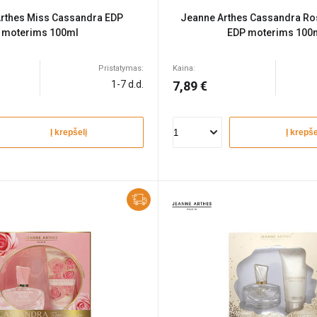
rthes Miss Cassandra EDP
Jeanne Arthes Cassandra Ro
moterims 100ml
EDP moterims 100
Pristatymas:
Kaina:
1-7 d.d.
7,89 €
Į krepšelį
Į krepše