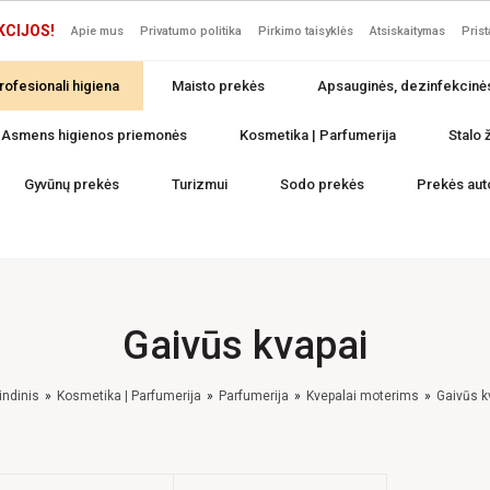
KCIJOS!
Apie mus
Privatumo politika
Pirkimo taisyklės
Atsiskaitymas
Pris
rofesionali higiena
Maisto prekės
Apsauginės, dezinfekcinė
Asmens higienos priemonės
Kosmetika | Parfumerija
Stalo ž
Gyvūnų prekės
Turizmui
Sodo prekės
Prekės aut
Gaivūs kvapai
indinis
Kosmetika | Parfumerija
Parfumerija
Kvepalai moterims
Gaivūs k