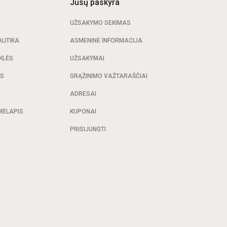
Jūsų paskyra
UŽSAKYMO SEKIMAS
LITIKA
ASMENINĖ INFORMACIJA
KLĖS
UŽSAKYMAI
AS
GRĄŽINIMO VAŽTARAŠČIAI
ADRESAI
MĖLAPIS
KUPONAI
PRISIJUNGTI