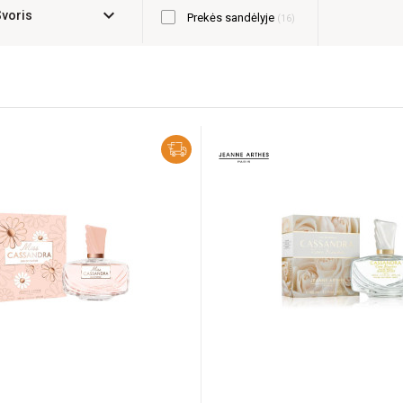
expand_more
Svoris
Prekės sandėlyje
16