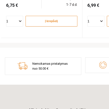
6,75 €
1-7 d.d.
6,99 €
Į krepšelį
Nemokamas pristatymas
nuo 50.00 €