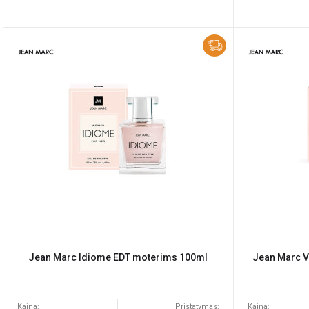
Jean Marc Idiome EDT moterims 100ml
Jean Marc V
Kaina:
Pristatymas:
Kaina: