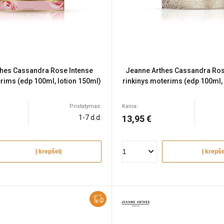
hes Cassandra Rose Intense
Jeanne Arthes Cassandra Ro
rims (edp 100ml, lotion 150ml)
rinkinys moterims (edp 100ml, 
Pristatymas:
Kaina:
1-7 d.d.
13,95 €
Į krepšelį
Į krepše