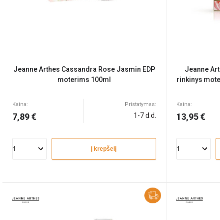
Jeanne Arthes Cassandra Rose Jasmin EDP
Jeanne Art
moterims 100ml
rinkinys mote
Kaina:
Pristatymas:
Kaina:
7,89 €
1-7 d.d.
13,95 €
Į krepšelį