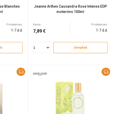
se Blanches
Jeanne Arthes Cassandra Rose Intense EDP
ml
moterims 100ml
Pristatymas:
Kaina:
Pristatymas:
1-7 d.d.
7,89 €
1-7 d.d.
lį
Į krepšelį