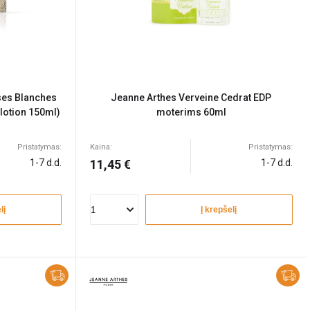
ses Blanches
Jeanne Arthes Verveine Cedrat EDP
lotion 150ml)
moterims 60ml
Pristatymas:
Kaina:
Pristatymas:
1-7 d.d.
11,45 €
1-7 d.d.
lį
Į krepšelį