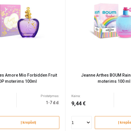
es Amore Mio Forbidden Fruit
Jeanne Arthes BOUM Rai
DP moterims 100ml
moterims 100 ml
Pristatymas:
Kaina:
1-7 d.d.
9,44 €
Į krepšelį
Į krepše