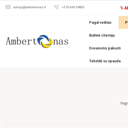
eshop@ambertonas.lt
+370 656 39833
% A
Pagal veiklas
P
Buitinė chemija
Dovanoms pakuoti
Tekstilė su spauda
Pagr