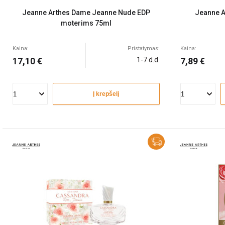
Jeanne Arthes Dame Jeanne Nude EDP
Jeanne A
moterims 75ml
Kaina:
Pristatymas:
Kaina:
17,10 €
1-7 d.d.
7,89 €
Į krepšelį