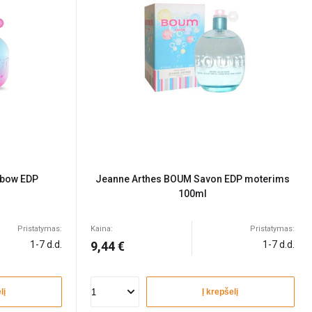
nbow EDP
Jeanne Arthes BOUM Savon EDP moterims
100ml
Pristatymas:
Kaina:
Pristatymas:
1-7 d.d.
9,44 €
1-7 d.d.
lį
Į krepšelį