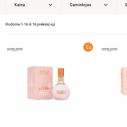
expand_more
expand_more
Kaina
Gamintojas
Rodoma 1-16 iš 16 prekės(-ių)