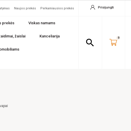
Prisijungti
tatymas
Naujos prekės
Perkamiausios prekės
s prekės
Viskas namams
aidimai, žaislai
Kanceliarija
0
search
omobiliams
vapai