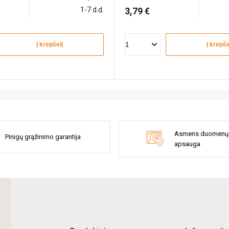
1-7 d.d.
3,79 €
Į krepšelį
Į krepše
Asmens duomenų
Pinigų grąžinimo garantija
apsauga