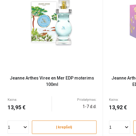
Jeanne Arthes Viree en Mer EDP moterims
Jeanne Arth
100ml
E
Kaina:
Pristatymas:
Kaina:
13,95 €
1-7 d.d.
13,92 €
Į krepšelį