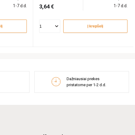
1-7 d.d.
3,64 €
1-7 d.d.
lį
Į krepšelį
Dažniausiai prekes
pristatome per 1-2 d.d.