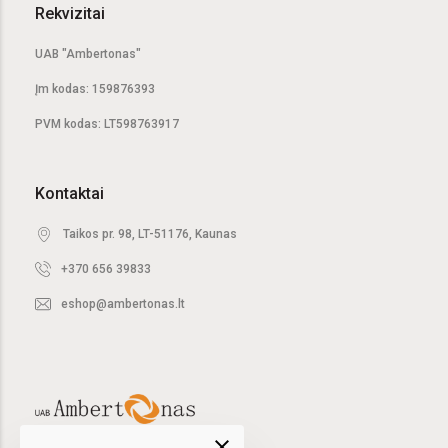
Rekvizitai
UAB "Ambertonas"
Įm kodas: 159876393
PVM kodas: LT598763917
Kontaktai
Taikos pr. 98, LT-51176, Kaunas
+370 656 39833
eshop@ambertonas.lt
close