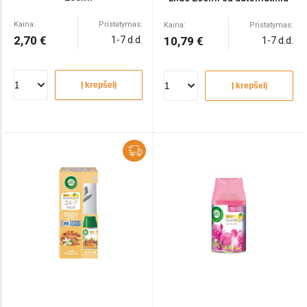
baltu dozatoriumi
Kaina:
Pristatymas:
Kaina:
Pristatymas:
2,70 €
1-7 d.d.
10,79 €
1-7 d.d.
Į krepšelį
Į krepšelį