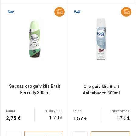
Sausas oro gaiviklis Brait
Oro gaiviklis Brait
Serenity 300ml
Antitabacco 300ml
Kaina:
Pristatymas:
Kaina:
Pristatymas:
2,75 €
1-7 d.d.
1,57 €
1-7 d.d.