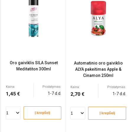
Oro gaiviklis SILA Sunset
Automatinio oro gaiviklio
Meditatiton 300ml
ALYA pakeitimas Apple &
Cinamon 250ml
Kaina:
Pristatymas:
Kaina:
Pristatymas:
1,45 €
1-7 d.d.
2,70 €
1-7 d.d.
Į krepšelį
Į krepšelį