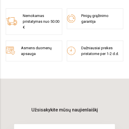
Nemokamas
Pinigų grąžinimo
pristatymas nuo 50.00
garantija
€
Asmens duomenų
Dažniausiai prekes
apsauga
pristatome per 1-2 d.d.
Užsisakykite mūsų naujienlaiškį