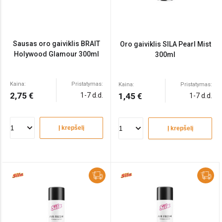
Sausas oro gaiviklis BRAIT
Oro gaiviklis SILA Pearl Mist
Holywood Glamour 300ml
300ml
Kaina:
Pristatymas:
Kaina:
Pristatymas:
2,75 €
1-7 d.d.
1,45 €
1-7 d.d.
Į krepšelį
Į krepšelį