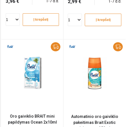
3,96 €
1-7 d.d.
2,99 €
1-7 d.d.
Į krepšelį
Į krepšelį
Oro gaiviklio BRAIT mini
Automatinio oro gaiviklio
papildymas Ocean 2x10ml
pakeitimas Brait Exotic