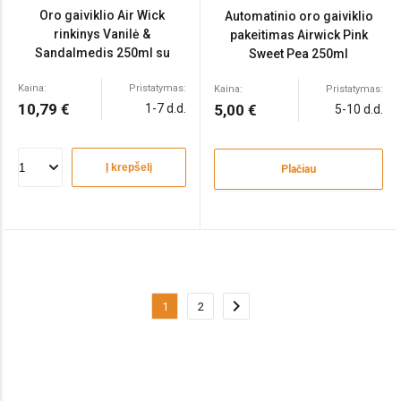
Oro gaiviklio Air Wick
Automatinio oro gaiviklio
rinkinys Vanilė &
pakeitimas Airwick Pink
Sandalmedis 250ml su
Sweet Pea 250ml
automatiniu baltu
Kaina:
Pristatymas:
dozatoriumi
Kaina:
Pristatymas:
10,79 €
1-7 d.d.
5,00 €
5-10 d.d.
Į krepšelį
Plačiau
chevron_right
1
2