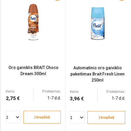
Oro gaiviklis BRAIT Choco
Automatinio oro gaiviklio
Dream 300ml
pakeitimas Brait Fresh Linen
250ml
Kaina:
Pristatymas:
Kaina:
Pristatymas:
2,75 €
1-7 d.d.
3,96 €
1-7 d.d.
Į krepšelį
Į krepšelį