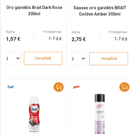
Oro gaiviklis Brait Dark Rose
Sausas oro gaiviklis BRAIT
300ml
Golden Amber 300ml
Kaina:
Pristatymas:
Kaina:
Pristatymas:
1,57 €
1-7 d.d.
2,75 €
1-7 d.d.
Į krepšelį
Į krepšelį