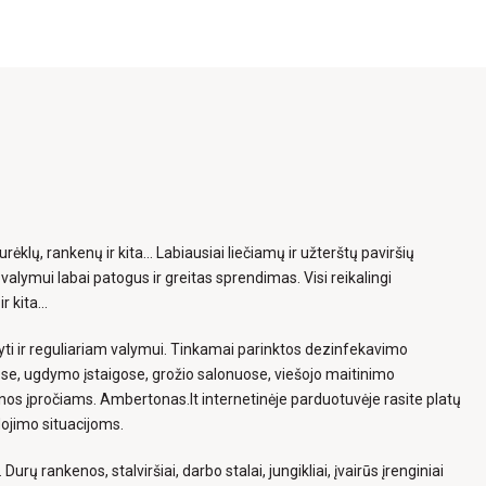
ėklų, rankenų ir kita... Labiausiai liečiamų ir užterštų paviršių
valymui labai patogus ir greitas sprendimas. Visi reikalingi
kita...
ikyti ir reguliariam valymui. Tinkamai parinktos dezinfekavimo
ose, ugdymo įstaigose, grožio salonuose, viešojo maitinimo
enos įpročiams. Ambertonas.lt internetinėje parduotuvėje rasite platų
dojimo situacijoms.
urų rankenos, stalviršiai, darbo stalai, jungikliai, įvairūs įrenginiai