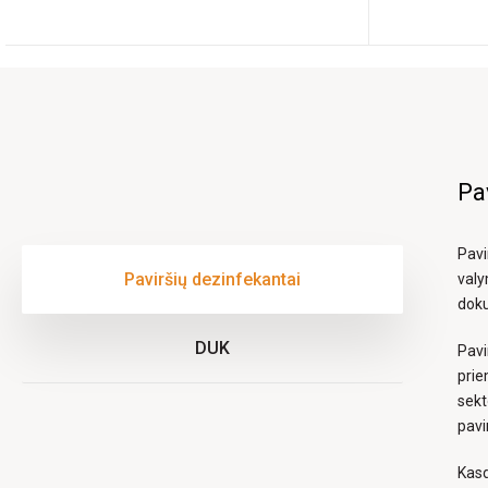
Pa
Pavi
Paviršių dezinfekantai
valy
doku
DUK
Pavi
prie
sekt
pavi
Kasd