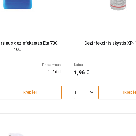
iršiaus dezinfekantas Eta 700,
Dezinfekcinis skystis XP
10L
Pristatymas:
Kaina:
1-7 d.d.
1,96 €
Į krepšelį
Į krepše