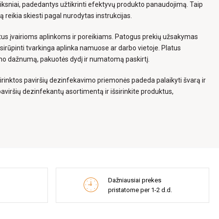
iksniai, padedantys užtikrinti efektyvų produkto panaudojimą. Taip
ą reikia skiesti pagal nurodytas instrukcijas.
rtus įvairioms aplinkoms ir poreikiams. Patogus prekių užsakymas
pasirūpinti tvarkinga aplinka namuose ar darbo vietoje. Platus
imo dažnumą, pakuotės dydį ir numatomą paskirtį.
sirinktos paviršių dezinfekavimo priemonės padeda palaikyti švarą ir
aviršių dezinfekantų asortimentą ir išsirinkite produktus,
Dažniausiai prekes
pristatome per 1-2 d.d.