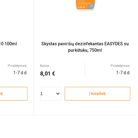
-10 100ml
Skystas paviršių dezinfekantas EASYDES su
purkštuku, 750ml
Pristatymas:
Kaina:
Pristatymas:
1-7 d.d.
8,01 €
1-7 d.d.
lį
Į krepšelį