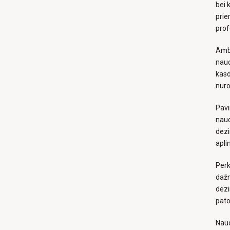
bei 
prie
prof
Ambe
naud
kasd
nuro
Pavi
naud
dezi
apli
Perk
dažn
dezi
pato
Naud