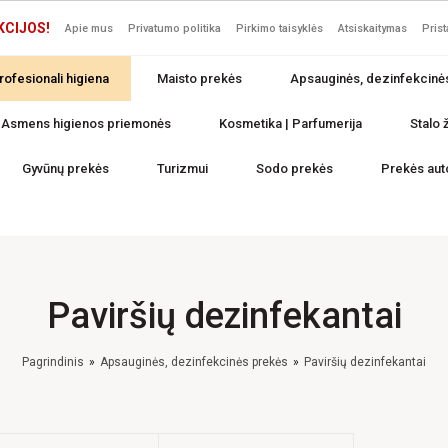
KCIJOS!
Apie mus
Privatumo politika
Pirkimo taisyklės
Atsiskaitymas
Pris
rofesionali higiena
Maisto prekės
Apsauginės, dezinfekcinė
Asmens higienos priemonės
Kosmetika | Parfumerija
Stalo ž
Gyvūnų prekės
Turizmui
Sodo prekės
Prekės aut
Paviršių dezinfekantai
Pagrindinis
Apsauginės, dezinfekcinės prekės
Paviršių dezinfekantai