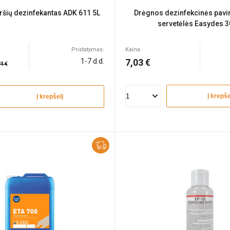
ršių dezinfekantas ADK 611 5L
Drėgnos dezinfekcinės pavi
servetėlės Easydes 3
Pristatymas:
Kaina:
1-7 d.d.
7,03 €
4 €
Į krepše
Į krepšelį