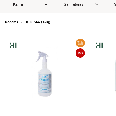
expand_more
expand_more
Kaina
Gamintojas
Rodoma 1-10 iš 10 prekės(-ių)
-20%