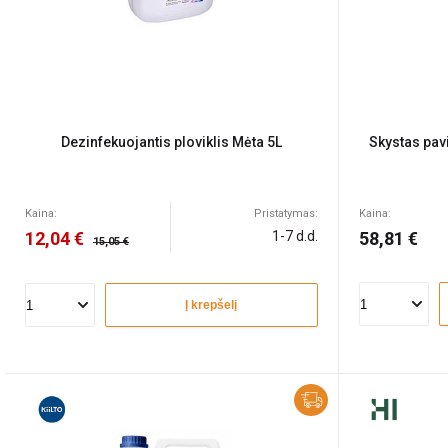
Dezinfekuojantis ploviklis Mėta 5L
Skystas pav
Kaina:
Pristatymas:
Kaina:
12,04 €
1-7 d.d.
58,81 €
15,05 €
Į krepšelį