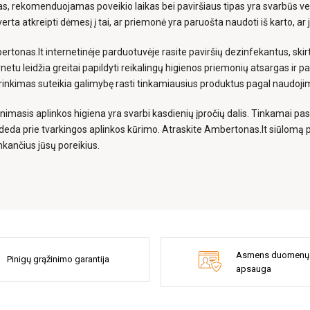
s, rekomenduojamas poveikio laikas bei paviršiaus tipas yra svarbūs ve
verta atkreipti dėmesį į tai, ar priemonė yra paruošta naudoti iš karto, ar j
rtonas.lt internetinėje parduotuvėje rasite paviršių dezinfekantus, ski
rnetu leidžia greitai papildyti reikalingų higienos priemonių atsargas ir 
rinkimas suteikia galimybę rasti tinkamiausius produktus pagal naudoj
nimasis aplinkos higiena yra svarbi kasdienių įpročių dalis. Tinkamai pa
ideda prie tvarkingos aplinkos kūrimo. Atraskite Ambertonas.lt siūlomą p
inkančius jūsų poreikius.
Asmens duomenų
Pinigų grąžinimo garantija
apsauga