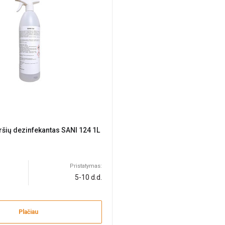
iršių dezinfekantas SANI 124 1L
Pristatymas:
5-10 d.d.
Plačiau