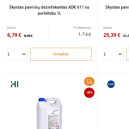
Skystas paviršių dezinfekantas ADK 611 su
Skystas pavi
purkštuku 1L
Kaina:
Pristatymas:
Kaina:
6,79 €
1-7 d.d.
25,39 €
8,48 €
31,7
Į krepšelį
-20%