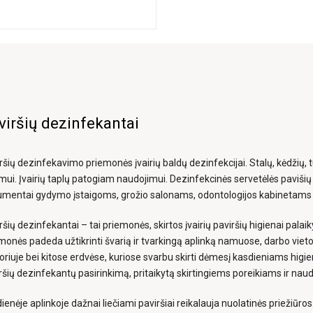
viršių dezinfekantai
ršių dezinfekavimo priemonės įvairių baldų dezinfekcijai. Stalų, kėdžių, tur
mui. Įvairių taplų patogiam naudojimui. Dezinfekcinės servetėlės pavišių 
mentai gydymo įstaigoms, grožio salonams, odontologijos kabinetams ir 
ršių dezinfekantai – tai priemonės, skirtos įvairių paviršių higienai pala
monės padeda užtikrinti švarią ir tvarkingą aplinką namuose, darbo viet
oriuje bei kitose erdvėse, kuriose svarbu skirti dėmesį kasdieniams higi
ršių dezinfekantų pasirinkimą, pritaikytą skirtingiems poreikiams ir nau
ienėje aplinkoje dažnai liečiami paviršiai reikalauja nuolatinės priežiūros. D