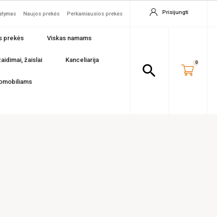
Prisijungti
tatymas
Naujos prekės
Perkamiausios prekės
s prekės
Viskas namams
aidimai, žaislai
Kanceliarija
0
search
omobiliams