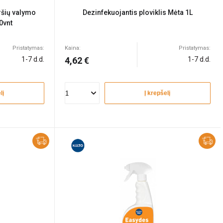
ršių valymo
Dezinfekuojantis ploviklis Mėta 1L
0vnt
Pristatymas:
Kaina:
Pristatymas:
1-7 d.d.
4,62 €
1-7 d.d.
lį
Į krepšelį