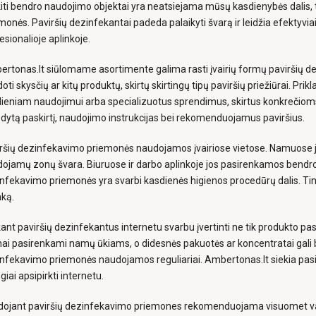
kiti bendro naudojimo objektai yra neatsiejama mūsų kasdienybės dalis, t
monės. Paviršių dezinfekantai padeda palaikyti švarą ir leidžia efektyvia
esionalioje aplinkoje.
rtonas.lt siūlomame asortimente galima rasti įvairių formų paviršių d
oti skysčių ar kitų produktų, skirtų skirtingų tipų paviršių priežiūrai. Pr
ieniam naudojimui arba specializuotus sprendimus, skirtus konkrečioms 
dytą paskirtį, naudojimo instrukcijas bei rekomenduojamus paviršius.
ršių dezinfekavimo priemonės naudojamos įvairiose vietose. Namuose jos
ojamų zonų švara. Biuruose ir darbo aplinkoje jos pasirenkamos bendro n
nfekavimo priemonės yra svarbi kasdienės higienos procedūrų dalis. Tink
nką.
ant paviršių dezinfekantus internetu svarbu įvertinti ne tik produkto pa
ai pasirenkami namų ūkiams, o didesnės pakuotės ar koncentratai gali
nfekavimo priemonės naudojamos reguliariai. Ambertonas.lt siekia pasiūl
giai apsipirkti internetu.
ojant paviršių dezinfekavimo priemones rekomenduojama visuomet va