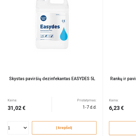
Skystas paviršių dezinfekantas EASYDES 5L
Rankų ir pav
Kaina:
Pristatymas:
Kaina:
31,02 €
1-7 d.d.
6,23 €
Į krepšelį