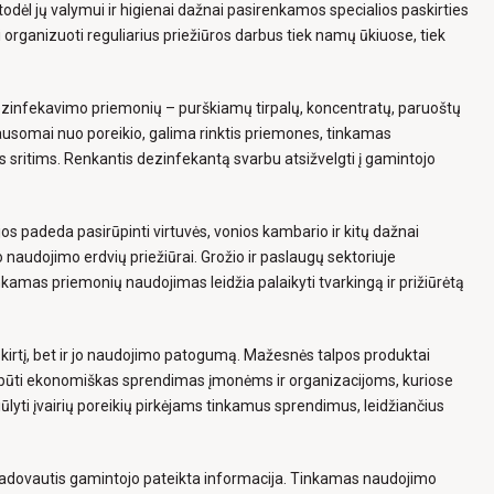
odėl jų valymui ir higienai dažnai pasirenkamos specialios paskirties
i organizuoti reguliarius priežiūros darbus tiek namų ūkiuose, tiek
ezinfekavimo priemonių – purškiamų tirpalų, koncentratų, paruoštų
iklausomai nuo poreikio, galima rinktis priemones, tinkamas
sritims. Renkantis dezinfekantą svarbu atsižvelgti į gamintojo
 padeda pasirūpinti virtuvės, vonios kambario ir kitų dažnai
audojimo erdvių priežiūrai. Grožio ir paslaugų sektoriuje
amas priemonių naudojimas leidžia palaikyti tvarkingą ir prižiūrėtą
skirtį, bet ir jo naudojimo patogumą. Mažesnės talpos produktai
 būti ekonomiškas sprendimas įmonėms ir organizacijoms, kuriose
yti įvairių poreikių pirkėjams tinkamus sprendimus, leidžiančius
dovautis gamintojo pateikta informacija. Tinkamas naudojimo