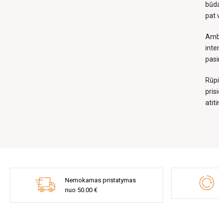
būda
pat 
Ambe
inte
pasi
Rūpi
pris
atit
Nemokamas pristatymas
nuo 50.00 €