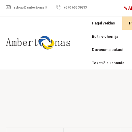
eshop@ambertonas.lt
+370 656 39833
% A
Pagal veiklas
P
Buitinė chemija
Dovanoms pakuoti
Tekstilė su spauda