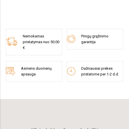
Nemokamas
Pinigų grąžinimo
pristatymas nuo 50.00
garantija
€
Asmens duomenų
Dažniausiai prekes
apsauga
pristatome per 1-2 d.d.