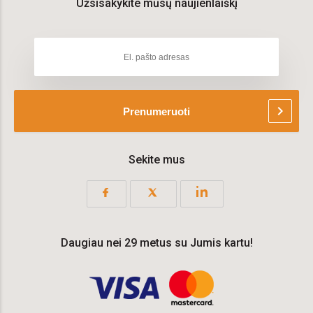
Užsisakykite mūsų naujienlaiškį
chevron_right
Prenumeruoti
Sekite mus
Daugiau nei 29 metus su Jumis kartu!