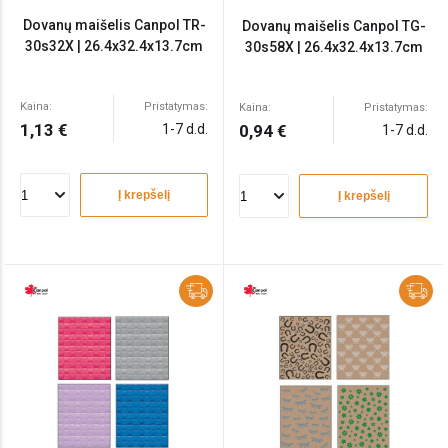
Dovanų maišelis Canpol TR-
Dovanų maišelis Canpol TG-
30s32X | 26.4x32.4x13.7cm
30s58X | 26.4x32.4x13.7cm
Kaina:
Pristatymas:
Kaina:
Pristatymas:
1,13 €
1-7 d.d.
0,94 €
1-7 d.d.
Į krepšelį
Į krepšelį