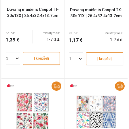
Dovanų maišelis Canpol TT-
Dovanų maišelis Canpol TX-
30s13X | 26.4x32.4x13.7cm
30s01X | 26.4x32.4x13.7cm
Kaina:
Pristatymas:
Kaina:
Pristatymas:
1,39 €
1-7 d.d.
1,17 €
1-7 d.d.
Į krepšelį
Į krepšelį