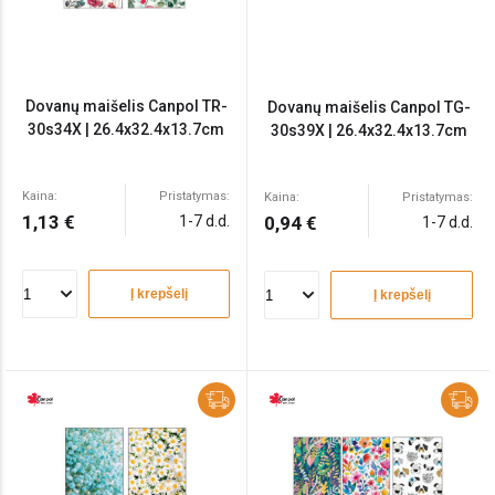
Dovanų maišelis Canpol TR-
Dovanų maišelis Canpol TG-
30s34X | 26.4x32.4x13.7cm
30s39X | 26.4x32.4x13.7cm
Kaina:
Pristatymas:
Kaina:
Pristatymas:
1,13 €
1-7 d.d.
0,94 €
1-7 d.d.
Į krepšelį
Į krepšelį