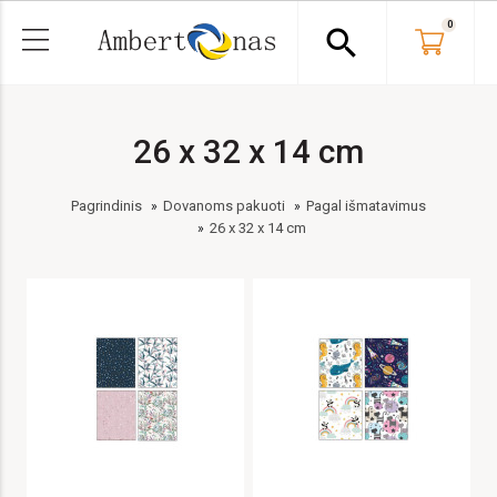
0
search
26 x 32 x 14 cm
Pagrindinis
Dovanoms pakuoti
Pagal išmatavimus
26 x 32 x 14 cm