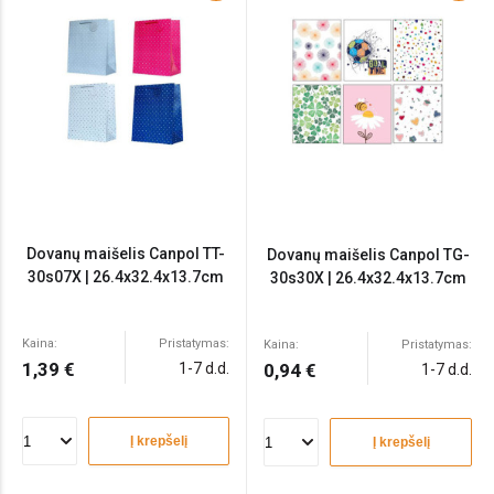
Dovanų maišelis Canpol TT-
Dovanų maišelis Canpol TG-
30s07X | 26.4x32.4x13.7cm
30s30X | 26.4x32.4x13.7cm
Kaina:
Pristatymas:
Kaina:
Pristatymas:
1,39 €
1-7 d.d.
0,94 €
1-7 d.d.
Į krepšelį
Į krepšelį