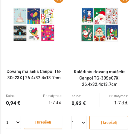
Dovanų maišelis Canpol TG-
Kalėdinis dovanų maišelis
30s23X | 26.4x32.4x13.7cm
Canpol TG-30Ss07X |
26.4x32.4x13.7cm
Kaina:
Pristatymas:
Kaina:
Pristatymas:
0,94 €
1-7 d.d.
0,92 €
1-7 d.d.
Į krepšelį
Į krepšelį