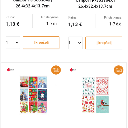
Canpol TR-30Ss04B |
Canpol TR-30Ss04X |
26.4x32.4x13.7cm
26.4x32.4x13.7cm
Kaina:
Pristatymas:
Kaina:
Pristatymas:
1,13 €
1-7 d.d.
1,13 €
1-7 d.d.
Į krepšelį
Į krepšelį