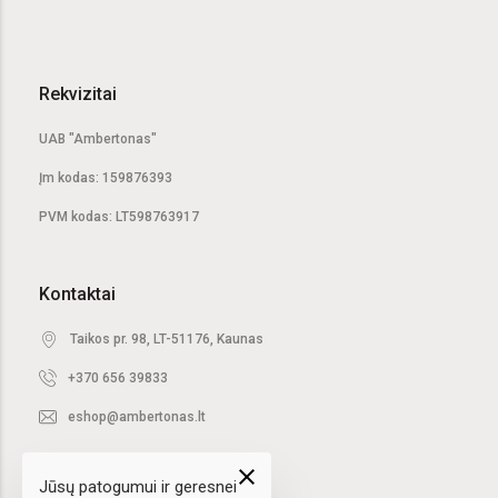
Rekvizitai
UAB "Ambertonas"
Įm kodas: 159876393
PVM kodas: LT598763917
Kontaktai
Taikos pr. 98, LT-51176, Kaunas
+370 656 39833
eshop@ambertonas.lt
close
Jūsų patogumui ir geresnei