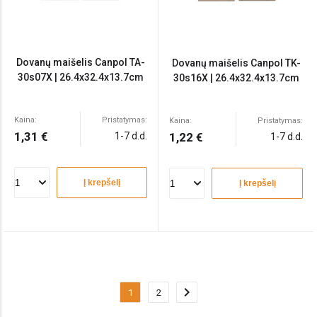
Dovanų maišelis Canpol TA-
Dovanų maišelis Canpol TK-
30s07X | 26.4x32.4x13.7cm
30s16X | 26.4x32.4x13.7cm
Kaina:
Pristatymas:
Kaina:
Pristatymas:
1,31 €
1-7 d.d.
1,22 €
1-7 d.d.
Į krepšelį
Į krepšelį
chevron_right
1
2