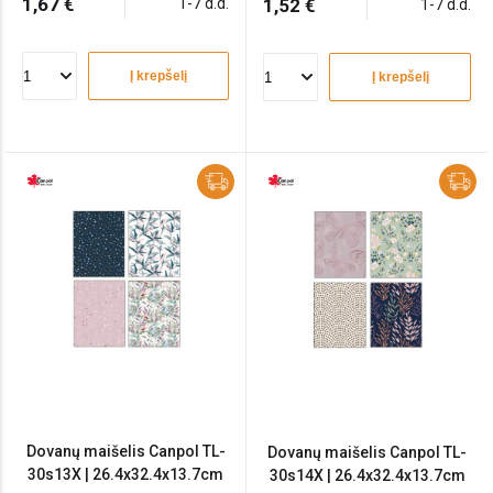
1,67 €
1-7 d.d.
1,52 €
1-7 d.d.
Į krepšelį
Į krepšelį
Dovanų maišelis Canpol TL-
Dovanų maišelis Canpol TL-
30s13X | 26.4x32.4x13.7cm
30s14X | 26.4x32.4x13.7cm