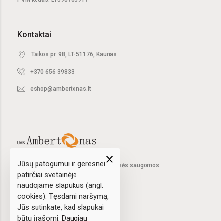
PVM kodas: LT598763917
Kontaktai
Taikos pr. 98, LT-51176, Kaunas
+370 656 39833
eshop@ambertonas.lt
close
Jūsų patogumui ir geresnei
2020 © UAB "Ambertonas".
Visos teisės saugomos.
patirčiai svetainėje
naudojame slapukus (angl.
cookies). Tęsdami naršymą,
Sprendimas:
elPresta.eu
Jūs sutinkate, kad slapukai
būtų įrašomi.
Daugiau