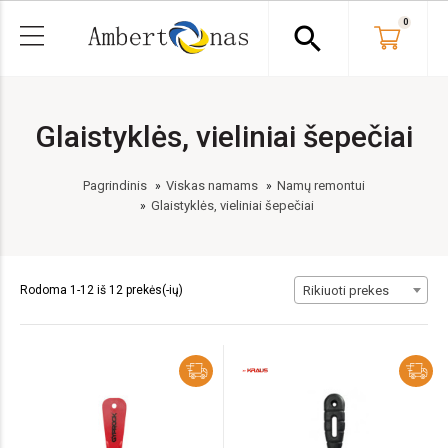
0
search
Glaistyklės, vieliniai šepečiai
Pagrindinis
Viskas namams
Namų remontui
Glaistyklės, vieliniai šepečiai
Rodoma 1-12 iš 12 prekės(-ių)
Rikiuoti prekes