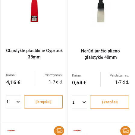
Glaistyklė plastikinė Gyprock
Nerūdijančio plieno
38mm
glaistyklė 40mm
Kaina:
Pristatymas:
Kaina:
Pristatymas:
4,16 €
1-7 d.d.
0,54 €
1-7 d.d.
Į krepšelį
Į krepšelį