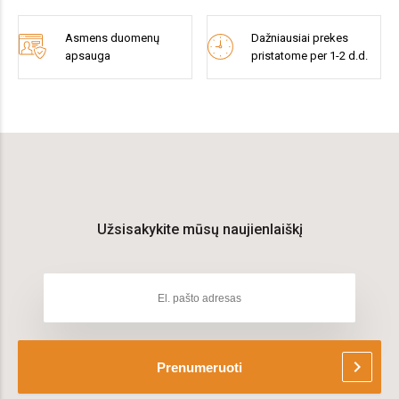
Asmens duomenų
Dažniausiai prekes
apsauga
pristatome per 1-2 d.d.
Užsisakykite mūsų naujienlaiškį
chevron_right
Prenumeruoti