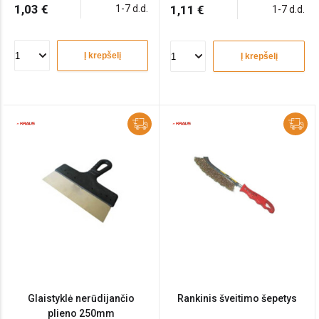
1,03 €
1-7 d.d.
1,11 €
1-7 d.d.
Į krepšelį
Į krepšelį
Glaistyklė nerūdijančio
Rankinis šveitimo šepetys
plieno 250mm