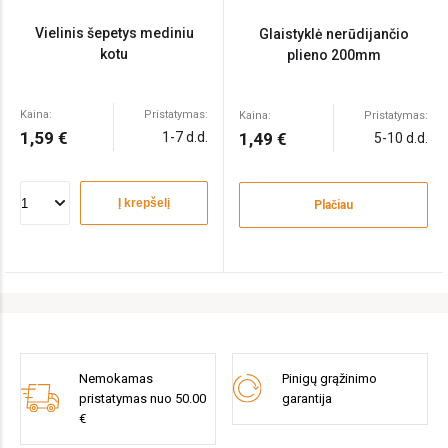
Vielinis šepetys mediniu
Glaistyklė nerūdijančio
kotu
plieno 200mm
Kaina:
Pristatymas:
Kaina:
Pristatymas:
1,59 €
1-7 d.d.
1,49 €
5-10 d.d.
Į krepšelį
Plačiau
Nemokamas
Pinigų grąžinimo
pristatymas nuo 50.00
garantija
€