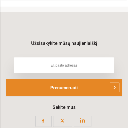
Užsisakykite mūsų naujienlaiškį
chevron_right
Prenumeruoti
Sekite mus