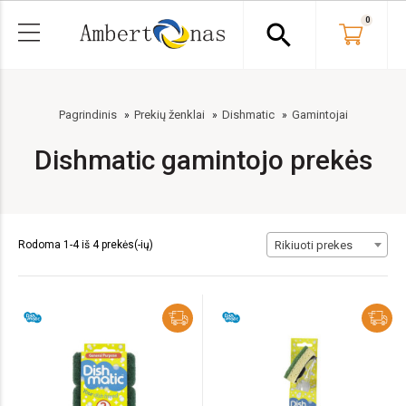
0
search
Pagrindinis
Prekių ženklai
Dishmatic
Gamintojai
Dishmatic gamintojo prekės
Rodoma 1-4 iš 4 prekės(-ių)
Rikiuoti prekes