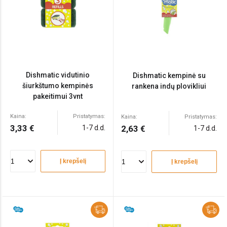
Dishmatic vidutinio
Dishmatic kempinė su
šiurkštumo kempinės
rankena indų plovikliui
pakeitimui 3vnt
Kaina:
Pristatymas:
Kaina:
Pristatymas:
3,33 €
1-7 d.d.
2,63 €
1-7 d.d.
Į krepšelį
Į krepšelį