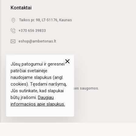
Kontaktai
Taikos pr. 98, LT-51176, Kaunas
+370 656 39833
eshop@ambertonas.lt
close
Jūsų patogumui ir geresnei
patirčiai svetainėje
naudojame slapukus (angl.
cookies). Tęsdami naršymą,
2020 © UAB "Ambertonas".
Visos teisės saugomos.
Jūs sutinkate, kad slapukai
būtų įrašomi.
Daugiau
informacijos apie slapukus.
Sprendimas:
elPresta.eu