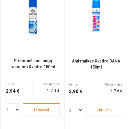
Priemonė nuo langų
Antistatikas Kvadro DANA
rasojimo Kvadro 150ml
150ml
Kaina:
Pristatymas:
Kaina:
Pristatymas:
2,94 €
1-7 d.d.
2,90 €
1-7 d.d.
Į krepšelį
Į krepšelį