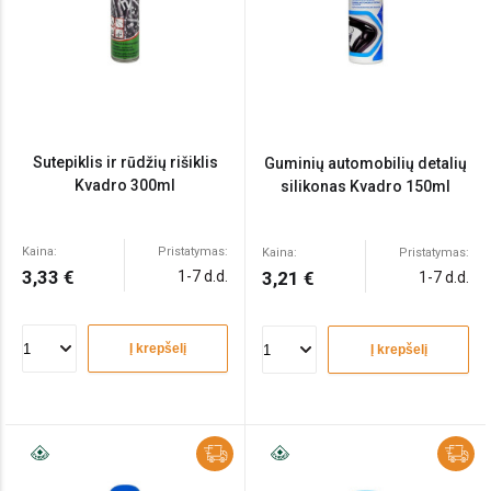
Sutepiklis ir rūdžių rišiklis
Guminių automobilių detalių
Kvadro 300ml
silikonas Kvadro 150ml
Kaina:
Pristatymas:
Kaina:
Pristatymas:
3,33 €
1-7 d.d.
3,21 €
1-7 d.d.
Į krepšelį
Į krepšelį