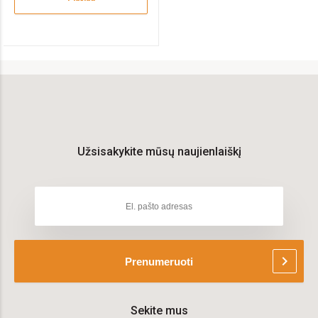
Užsisakykite mūsų naujienlaiškį
chevron_right
Prenumeruoti
Sekite mus