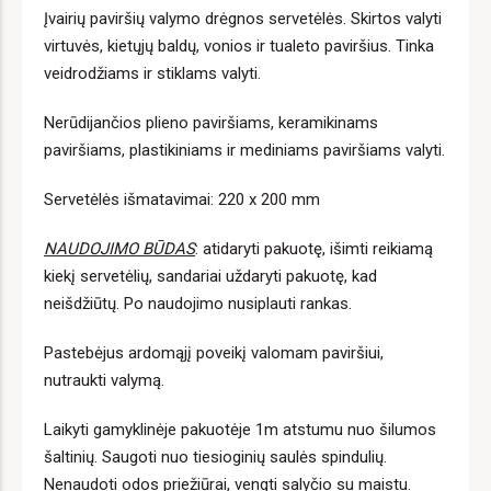
Įvairių paviršių valymo drėgnos servetėlės. Skirtos valyti
virtuvės, kietųjų baldų, vonios ir tualeto paviršius. Tinka
veidrodžiams ir stiklams valyti.
Nerūdijančios plieno paviršiams, keramikinams
paviršiams, plastikiniams ir mediniams paviršiams valyti.
Servetėlės ​​išmatavimai: 220 x 200 mm
NAUDOJIMO BŪDAS
: atidaryti pakuotę, išimti reikiamą
kiekį servetėlių, sandariai uždaryti pakuotę, kad
neišdžiūtų. Po naudojimo nusiplauti rankas.
Pastebėjus ardomąjį poveikį valomam paviršiui,
nutraukti valymą.
Laikyti gamyklinėje pakuotėje 1m atstumu nuo šilumos
šaltinių. Saugoti nuo tiesioginių saulės spindulių.
Nenaudoti odos priežiūrai, vengti salyčio su maistu.