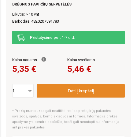
DRĖGNOS PAVIRŠIŲ SERVETĖLĖS
Likutis: > 10 vnt
Barkodas: 4820207591783
Pristatysime per:
1-7 d.d.
info
Kaina nariams:
Kaina svečiams:
5,35 €
5,46 €
Dėti į krepšelį
* Prekių nuotraukos gali neatitikti realios prekių ir jų pakuotės
išvaizdos, spalvos, komplektacijos ar formos. Informacija prekės
aprašyme yra bendro pobūdžio, todėl gali nesutapti su informacija
ant prekės pakuotės.