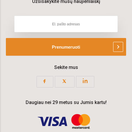
Užsisakykite mūsų naujienlaiškį
chevron_right
Prenumeruoti
Sekite mus
Daugiau nei 29 metus su Jumis kartu!