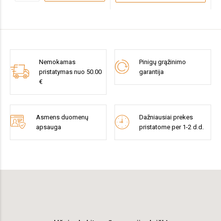
Nemokamas
Pinigų grąžinimo
pristatymas nuo 50.00
garantija
€
Asmens duomenų
Dažniausiai prekes
apsauga
pristatome per 1-2 d.d.