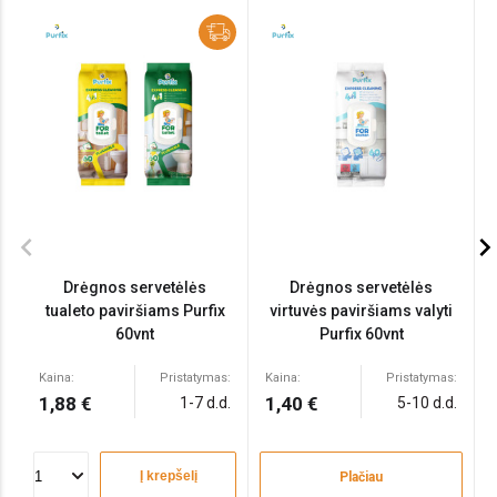
chevron_left
chevron_ri
Drėgnos servetėlės
Drėgnos servetėlės
tualeto paviršiams Purfix
virtuvės paviršiams valyti
60vnt
Purfix 60vnt
Kaina:
Pristatymas:
Kaina:
Pristatymas:
1,88 €
1,40 €
1-7 d.d.
5-10 d.d.
Į krepšelį
Plačiau