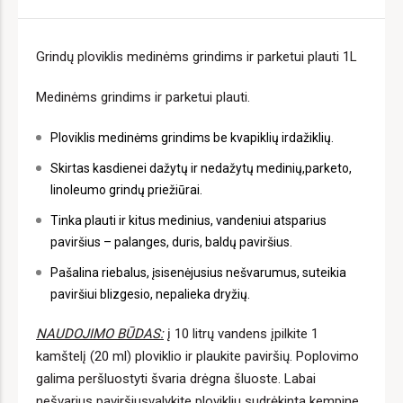
Grindų ploviklis medinėms grindims ir parketui plauti 1L
Medinėms grindims ir parketui plauti.
Ploviklis medinėms grindims be kvapiklių irdažiklių.
‍Skirtas kasdienei dažytų ir nedažytų medinių,parketo,
linoleumo grindų priežiūrai.
Tinka plauti ir kitus medinius, vandeniui atsparius
paviršius – palanges, duris, baldų paviršius.
Pašalina riebalus, įsisenėjusius nešvarumus, suteikia
paviršiui blizgesio, nepalieka dryžių.
NAUDOJIMO BŪDAS:
į 10 litrų vandens įpilkite 1
kamštelį (20 ml) ploviklio ir plaukite paviršių. Poplovimo
galima peršluostyti švaria drėgna šluoste. Labai
nešvarius paviršiusvalykite plovikliu sudrėkinta kempine