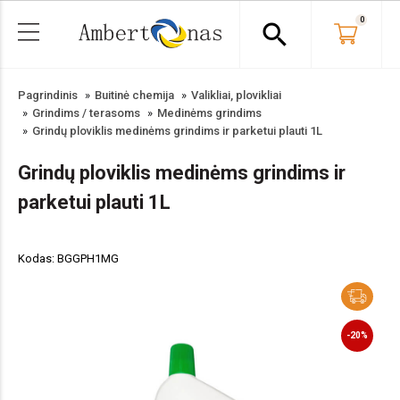
0
search
Pagrindinis
Buitinė chemija
Valikliai, plovikliai
Grindims / terasoms
Medinėms grindims
Grindų ploviklis medinėms grindims ir parketui plauti 1L
Grindų ploviklis medinėms grindims ir
parketui plauti 1L
Kodas: BGGPH1MG
-20%