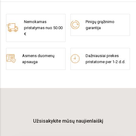
Nemokamas
Pinigų grąžinimo
pristatymas nuo 50.00
garantija
€
Asmens duomenų
Dažniausiai prekes
apsauga
pristatome per 1-2 d.d.
Užsisakykite mūsų naujienlaiškį