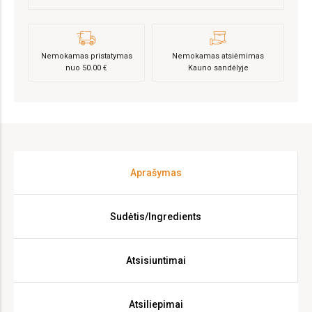
edit
Palikti atsiliepimą
Nemokamas pristatymas
Nemokamas atsiėmimas
nuo 50.00 €
Kauno sandėlyje
Aprašymas
Sudėtis/Ingredients
Atsisiuntimai
Atsiliepimai