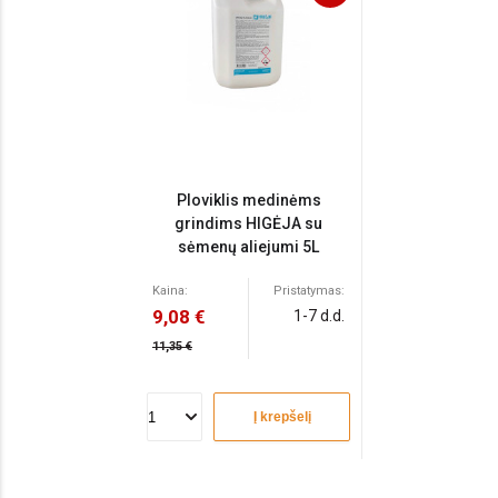
Ploviklis medinėms
grindims HIGĖJA su
sėmenų aliejumi 5L
Kaina:
Pristatymas:
9,08 €
1-7 d.d.
11,35 €
Į krepšelį