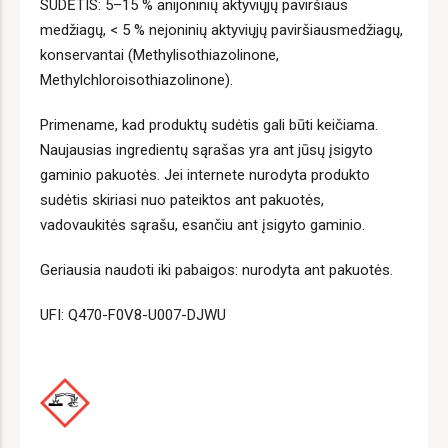
SUDĖTIS: 5–15 % anijoninių aktyviųjų paviršiaus
medžiagų, < 5 % nejoninių aktyviųjų paviršiausmedžiagų,
konservantai (Methylisothiazolinone,
Methylchloroisothiazolinone).
Primename, kad produktų sudėtis gali būti keičiama.
Naujausias ingredientų sąrašas yra ant jūsų įsigyto
gaminio pakuotės. Jei internete nurodyta produkto
sudėtis skiriasi nuo pateiktos ant pakuotės,
vadovaukitės sąrašu, esančiu ant įsigyto gaminio.
Geriausia naudoti iki pabaigos: nurodyta ant pakuotės.
UFI: Q470-F0V8-U007-DJWU