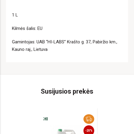
1 L
Kilmės šalis: EU
Gamintojas: UAB “HI-LABS” Krašto g. 37, Pabiržio km.,
Kauno raj., Lietuva
Susijusios prekės
-20%