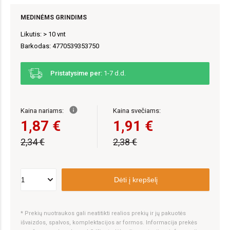
MEDINĖMS GRINDIMS
Likutis: > 10 vnt
Barkodas: 4770539353750
Pristatysime per:
1-7 d.d.
info
Kaina nariams:
Kaina svečiams:
1,87 €
1,91 €
2,34 €
2,38 €
Dėti į krepšelį
* Prekių nuotraukos gali neatitikti realios prekių ir jų pakuotės
išvaizdos, spalvos, komplektacijos ar formos. Informacija prekės