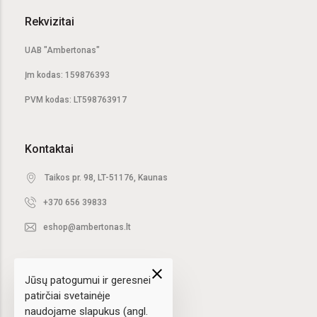
Rekvizitai
UAB "Ambertonas"
Įm kodas: 159876393
PVM kodas: LT598763917
Kontaktai
Taikos pr. 98, LT-51176, Kaunas
+370 656 39833
eshop@ambertonas.lt
close
Jūsų patogumui ir geresnei
patirčiai svetainėje
naudojame slapukus (angl.