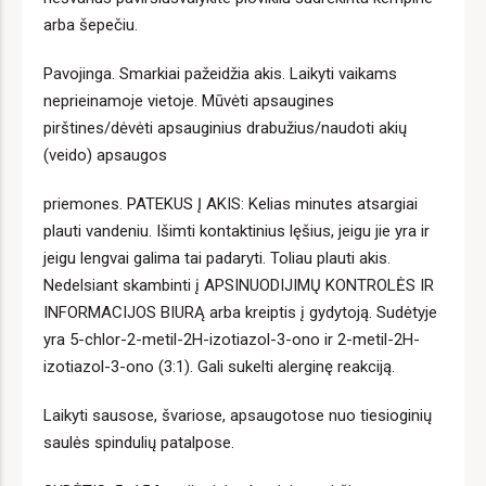
arba šepečiu.
Pavojinga. Smarkiai pažeidžia akis. Laikyti vaikams
neprieinamoje vietoje. Mūvėti apsaugines
pirštines/dėvėti apsauginius drabužius/naudoti akių
(veido) apsaugos
priemones. PATEKUS Į AKIS: Kelias minutes atsargiai
plauti vandeniu. Išimti kontaktinius lęšius, jeigu jie yra ir
jeigu lengvai galima tai padaryti. Toliau plauti akis.
Nedelsiant skambinti į APSINUODIJIMŲ KONTROLĖS IR
INFORMACIJOS BIURĄ arba kreiptis į gydytoją. Sudėtyje
yra 5-chlor-2-metil-2H-izotiazol-3-ono ir 2-metil-2H-
izotiazol-3-ono (3:1). Gali sukelti alerginę reakciją.
Laikyti sausose, švariose, apsaugotose nuo tiesioginių
saulės spindulių patalpose.