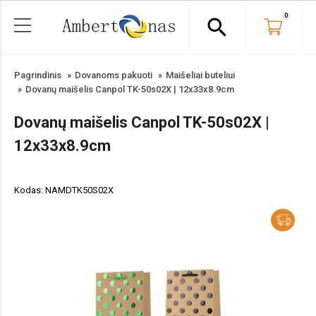
0
search
Pagrindinis
Dovanoms pakuoti
Maišeliai buteliui
Dovanų maišelis Canpol TK-50s02X | 12x33x8.9cm
Dovanų maišelis Canpol TK-50s02X |
12x33x8.9cm
Kodas: NAMDTK50S02X