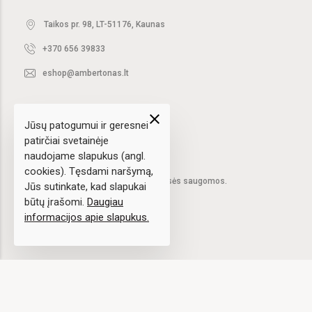
Taikos pr. 98, LT-51176, Kaunas
+370 656 39833
eshop@ambertonas.lt
close
Jūsų patogumui ir geresnei
patirčiai svetainėje
naudojame slapukus (angl.
cookies). Tęsdami naršymą,
2020 © UAB "Ambertonas".
Visos teisės saugomos.
Jūs sutinkate, kad slapukai
būtų įrašomi.
Daugiau
informacijos apie slapukus.
Sprendimas:
elPresta.eu