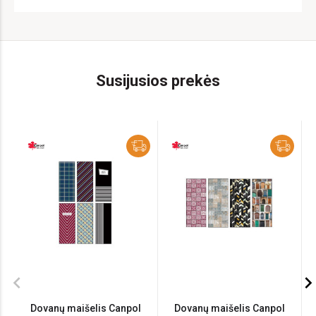
Susijusios prekės
chevron_left
chevron_ri
Dovanų maišelis Canpol
Dovanų maišelis Canpol