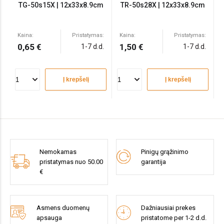
TG-50s15X | 12x33x8.9cm
TR-50s28X | 12x33x8.9cm
Kaina:
Pristatymas:
Kaina:
Pristatymas:
0,65 €
1,50 €
1-7 d.d.
1-7 d.d.
Į krepšelį
Į krepšelį
Nemokamas
Pinigų grąžinimo
pristatymas nuo 50.00
garantija
€
Asmens duomenų
Dažniausiai prekes
apsauga
pristatome per 1-2 d.d.