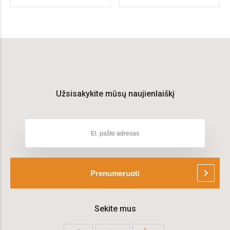
Užsisakykite mūsų naujienlaiškį
chevron_right
Prenumeruoti
Sekite mus