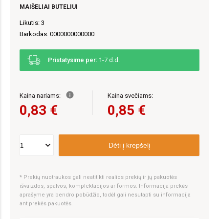
MAIŠELIAI BUTELIUI
Likutis: 3
Barkodas: 0000000000000
Pristatysime per:
1-7 d.d.
info
Kaina nariams:
Kaina svečiams:
0,83 €
0,85 €
Dėti į krepšelį
* Prekių nuotraukos gali neatitikti realios prekių ir jų pakuotės
išvaizdos, spalvos, komplektacijos ar formos. Informacija prekės
aprašyme yra bendro pobūdžio, todėl gali nesutapti su informacija
ant prekės pakuotės.